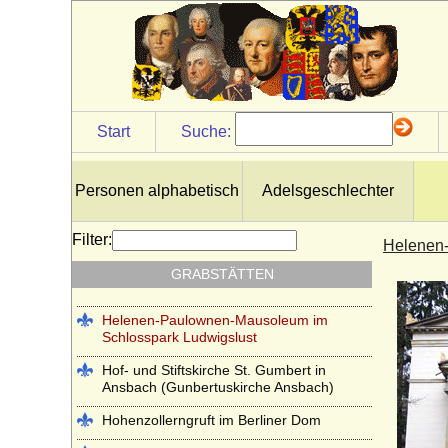
Antikentempel im Park Sanssouci
Basilica di San Lorenzo in Florenz
(Cappelle Medicee)
Cirksena-Mausoleum in Aurich
Start
Suche:
Erlöserkirche Hedingen im Kloster
Hedingen
Garnisonkirche Berlin und Alter
Personen alphabetisch
Adelsgeschlechter
Garnisonfriedhof Berlin
Grabkapelle auf dem Württemberg
Filter:
Helenen
Großherzoglich-Badische Grabkapelle
GRABSTÄTTEN
Karlsruhe
Helenen-Paulownen-Mausoleum im
Schlosspark Ludwigslust
Hof- und Stiftskirche St. Gumbert in
Ansbach (Gunbertuskirche Ansbach)
Hohenzollerngruft im Berliner Dom