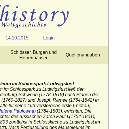
14.10.2015
Login
Schlösser, Burgen und
Quellenangaben
Herrenhäuser
eum im Schlosspark Ludwigslust
:
 im Schlosspark zu Ludwigslust ließ der
cklenburg-Schwerin (1778-1819) nach Plänen der
lie (1760-1827) und Joseph Ramée (1764-1842) in
te für seine früh verstorbene erste Ehefrau,
Helena Paulowna)
(1784-1803), errichten. Die
hter des russischen Zaren Paul I.(1754-1801),
803 zunächst in Schlosskirche zu Ludwigslust im
tzt. Nach Fertigstellung des Mausoleums im