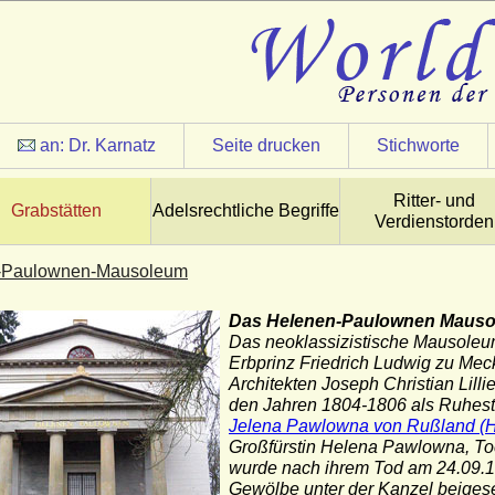
an:
Dr. Karnatz
Seite drucken
Stichworte
Ritter- und
Grabstätten
Adelsrechtliche Begriffe
Verdienstorden
-Paulownen-Mausoleum
Das Helenen-Paulownen Mausol
Das neoklassizistische Mausoleum
Erbprinz Friedrich Ludwig zu Me
Architekten Joseph Christian Lil
den Jahren 1804-1806 als Ruhestät
Jelena Pawlowna von Rußland (
Großfürstin Helena Pawlowna, Toc
wurde nach ihrem Tod am 24.09.1
Gewölbe unter der Kanzel beigese