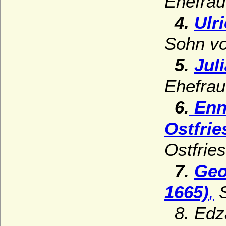
Ehefrau
bei Halle
4.
Ulr
Stiftskirche Stuttgart
Würzburger Dom (St. Kiliansdom zu
Sohn vo
Würzburg)
5.
Jul
Ehefrau 
6.
Enno
Ostfrie
Ostfries
7.
Geo
1665)
,
S
8. Edza