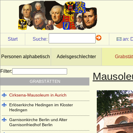
Start
Suche:
an:
D
Personen alphabetisch
Adelsgeschlechter
Grabstät
Antikentempel im Park Sanssouci
Filter:
Mausoleu
Basilica di San Lorenzo in Florenz
GRABSTÄTTEN
(Cappelle Medicee)
Cirksena-Mausoleum in Aurich
Erlöserkirche Hedingen im Kloster
Hedingen
Garnisonkirche Berlin und Alter
Garnisonfriedhof Berlin