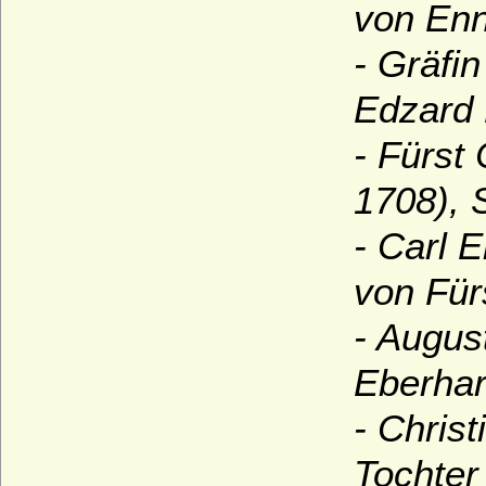
von Enno
- Gräfi
Edzard 
- Fürst
1708),
- Carl 
von Für
- Augus
Eberhar
- Chris
Tochter