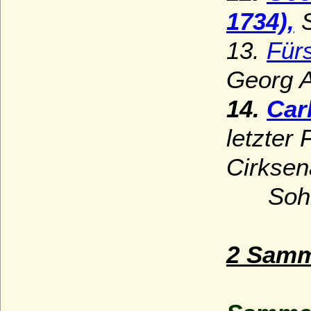
1734),
S
13.
Fürs
Georg A
14.
Car
letzter
Cirksen
Sohn v
2 Samm