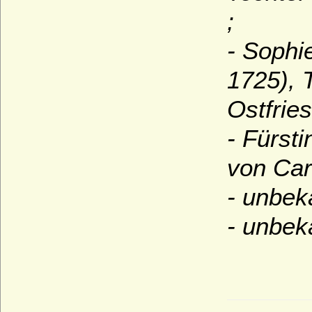
;
- Sophi
1725), 
Ostfries
- Fürst
von Car
- unbek
- unbek