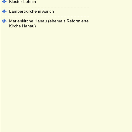
Kloster Lehnin
Lambertikirche in Aurich
Marienkirche Hanau (ehemals Reformierte
Kirche Hanau)
Martinskirche Kassel
Mausoleum im Schlosspark
Charlottenburg
Mausoleum im Schlosspark Rumpenheim
(Offenbach a.M.)
Mausoleum Stadthagen
Parkfriedhof Meiningen
Schelfkirche Schwerin (St. Nikolai-Kirche
zu Schwerin)
Schlosskirche (Hofkirche) St. Johannis in
Oels (Olesnica)
Schlosskirche im Alten Schloss Stuttgart