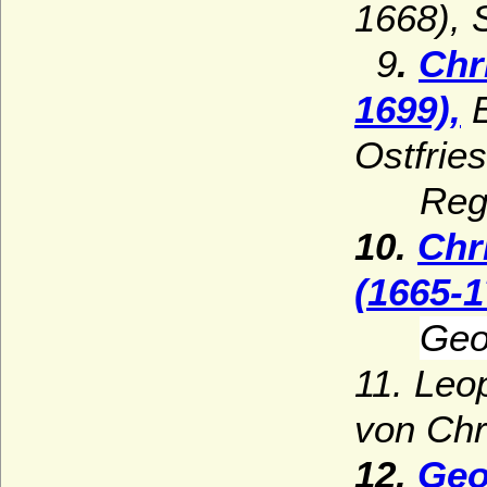
1668), S
9
.
Chr
1699),
E
Ostfries
Regen
10.
Chr
(1665-
Geo
11.
Leop
von Chr
12.
Geo