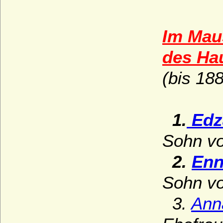
Schlosskirche Ludwigsburg
Schlosskirche St. Aegidien in Bernburg
Im Mau
Schloss- und Stiftskirche St. Michael in
Pforzheim
des Ha
Schweriner Dom
(bis 188
Sophienkirche in Carlsruhe, Oberschlesien
Stadtkirche Darmstadt
Stadtkirche St. Nikolaus in Babenhausen
1.
Edza
Stadtpfarrkirche St. Johannes Evangelist
in Sigmaringen
Sohn vo
Stadtpfarrkirche St. Johannis in Ansbach
2.
Enn
Stiftskirche Beutelsbach
Sohn vo
Stiftskirche St. Georg in Tübingen
3.
Ann
Stiftskirche St. Jakob in Hechingen
Stiftskirche St. Peter auf dem Petersberg