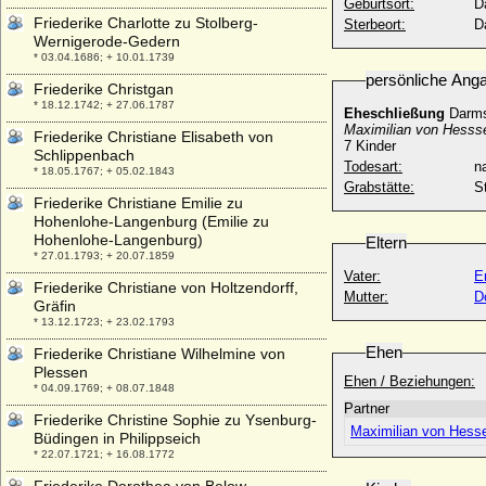
Geburtsort:
D
Friederike Charlotte zu Stolberg-
Sterbeort:
D
Wernigerode-Gedern
* 03.04.1686; + 10.01.1739
persönliche Ang
Friederike Christgan
* 18.12.1742; + 27.06.1787
Eheschließung
Darms
Maximilian von Hesss
Friederike Christiane Elisabeth von
7 Kinder
Schlippenbach
Todesart:
na
* 18.05.1767; + 05.02.1843
Grabstätte:
S
Friederike Christiane Emilie zu
Hohenlohe-Langenburg (Emilie zu
Hohenlohe-Langenburg)
Eltern
* 27.01.1793; + 20.07.1859
Vater:
E
Friederike Christiane von Holtzendorff,
Mutter:
D
Gräfin
* 13.12.1723; + 23.02.1793
Ehen
Friederike Christiane Wilhelmine von
Plessen
Ehen / Beziehungen:
* 04.09.1769; + 08.07.1848
Partner
Friederike Christine Sophie zu Ysenburg-
Maximilian von Hess
Büdingen in Philippseich
* 22.07.1721; + 16.08.1772