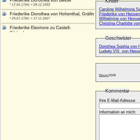
Friederike Dorothea von Below
Kinder
* 17.04.1784; + 09.12.1853
Caroline Wilhelmina 
Friederike Dorothea von Hohenthal, Gräfin
Friederike von Hessen
Wilhelmine von Hesse
* 25.07.1790; + 27.11.1827
Christina Charlotte v
Friederike Eleonore zu Castell-
Rüdenhausen
Geschwister
* 14.05.1701; + 21.03.1760
Friederike Elisabeth von Sachsen-
Dorothea Sophia von 
Ludwig VIII. von Hes
Eisenach
* 05.05.1669; + 12.11.1730
Friederike Elisabeth zu Leiningen-
Dagsburg-Hartenburg
Docnr:
2009
* 16.01.1680; + 11.01.1717
Friederike Franziska von Koppelow
(Franziska Friederike von Koppelow)
Kommentar
* 14.10.1759; + 16.10.1856
Ihre E-Mail-Adresse:
Friederike Helene Amalie von Roth (a.d.H.
Köckte, Altmark)
Information an mich:
* 29.07.1763; + 10.11.1829
Friederike Henriette von Anhalt-Bernburg
* 24.01.1702; + 04.04.1723
Friederike Karoline Luise von Pückler-