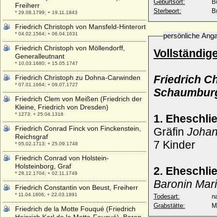
Geburtsort:
B
Freiherr
Sterbeort:
B
* 29.08.1799; + 19.11.1843
Friedrich Christoph von Mansfeld-Hinterort
* 04.02.1564; + 06.04.1631
persönliche Ang
Friedrich Christoph von Möllendorff,
Vollständig
Generalleutnant
* 10.03.1680; + 15.05.1747
Friedrich C
Friedrich Christoph zu Dohna-Carwinden
* 07.01.1664; + 09.07.1727
Schaumburg
Friedrich Clem von Meißen (Friedrich der
Kleine, Friedrich von Dresden)
* 1273; + 25.04.1316
1. Eheschli
Friedrich Conrad Finck von Finckenstein,
Gräfin
Johan
Reichsgraf
7 Kinder
* 05.02.1713; + 25.09.1748
Friedrich Conrad von Holstein-
Holsteinborg, Graf
2. Eheschli
* 28.12.1704; + 02.11.1749
Baronin Mari
Friedrich Constantin von Beust, Freiherr
* 11.04.1806; + 22.03.1891
Todesart:
na
Grabstätte:
M
Friedrich de la Motte Fouqué (Friedrich