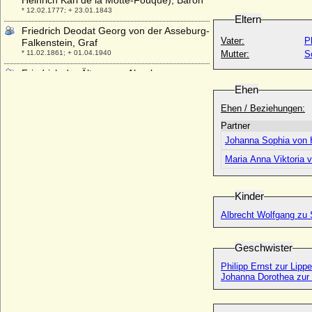
Heinrich Karl de la Motte-Fouqué), Baron
* 12.02.1777; + 23.01.1843
Eltern
Friedrich Deodat Georg von der Asseburg-
Vater:
P
Falkenstein, Graf
* 11.02.1861; + 01.04.1940
Mutter:
S
Friedrich der Ältere von Abenberg
(Friedrich I. von Abenberg)
Ehen
+ 26.07.1184
Ehen / Beziehungen:
Friedrich Detlev von Moltke, Reichsgraf
Partner
* 28.08.1750; + 02.09.1825
Johanna Sophia von 
Friedrich Dietrich von Hardenberg zu
Hinterhaus Hardenberg (Fritz Dietrich von
Maria Anna Viktoria v
Hardenberg)
* 01.09.1674; + 09.03.1739
Kinder
Friedrich Dietrich Wieprecht Günzel
Balthasar von Itzenplitz, Graf
Albrecht Wolfgang zu
* 19.12.1772; + 1826
Friedrich Ehrenreich Adolf Ludwig von
Geschwister
Rochow a.d.H. Golzow
* 30.07.1770; + 16.06.1799
Philipp Ernst zur Lipp
Johanna Dorothea zur 
Friedrich Ehrenreich von Ramin
* 1685; + 1764