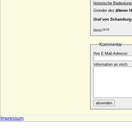
Friedrich Ehrenreich von Ramin,
historische Bedeutung
Generalleutnant
Gründer des
älteren 
* 09.04.1709; + 02.12.1782
Graf von Schamburg-
Friedrich Eberhard von Löwenstein-
Wertheim-Virneburg
* 14.08.1629; + 23.03.1683
Docnr:
5878
Friedrich Erdmann von Anhalt-Köthen-
Pless
Kommentar
* 27.10.1731; + 12.12.1797
Ihre E-Mail-Adresse:
Friedrich Ernst von Brandenburg-
Kulmbach-Bayreuth
Information an mich:
* 15.12.1703; + 23.06.1762
Friedrich Ernst von und zu Weichs zu
Körtlinghausen, Reichsfreiherr
* 1710; + 1763
Friedrich Ernst von Voß (Friedrich Ernst
von Voss)
* 05.11.1700; + 01.01.1739
absenden
Friedrich Ernst von Wrangel,
Generalmajor
Impressum
* 07.04.1720; + 13.01.1805
Friedrich Ernst zu Schaumburg-Lippe-