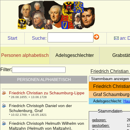
Friedrich Christian Ludwig Emil von
Zieten, Graf
* 06.10.1765; + 29.06.1854
Friedrich Christian von Berg
* 1658; + 1729
Friedrich Christian von Brandenburg-
Start
Suche:
an:
D
Bayreuth
* 17.07.1708; + 20.01.1769
Friedrich Christian von Preußen
Personen alphabetisch
Adelsgeschlechter
Grabstät
* 03.09.1943; + 26.09.1943
Friedrich Christian von Sachsen
Filter:
Friedrich Christia
* 05.09.1722; + 17.12.1763
Stammbaum anzeigen
PERSONEN ALPHABETISCH
Friedrich Christian von Sachsen, Dr. jur.
* 31.12.1893; + 09.08.1968
Friedrich Christ
Friedrich Christian zu Schaumburg-Lippe
Graf Schaumburg
* 26.08.1655; + 13.06.1728
Adelsgeschlecht:
Hau
Friedrich Christoph Daniel von der
Schulenburg, Graf
Stammdaten
* 10.02.1769; + 16.05.1821
geboren:
2
Friedrich Christoph Helmuth Wilhelm von
gestorben:
1
Maltzahn (Helmuth von Maltzahn),