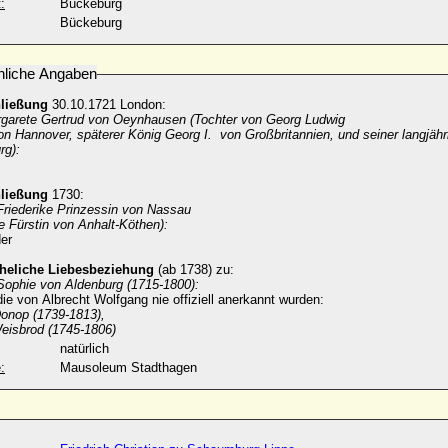
:
Bückeburg
Bückeburg
nliche Angaben
hließung
30.10.1721 London:
rgarete Gertrud von Oeynhausen
(Tochter von Georg Ludwig
on Hannover, späterer König Georg I. von Großbritannien, und seiner langjäh
rg):
hließung
1730:
Friederike Prinzessin von Nassau
e Fürstin von Anhalt-Köthen):
er
eheliche Liebesbeziehung
(ab 1738) zu:
 Sophie von Aldenburg (1715-1800):
die von Albrecht Wolfgang nie offiziell anerkannt wurden:
Donop (1739-1813),
eisbrod (1745-1806)
natürlich
:
Mausoleum Stadthagen