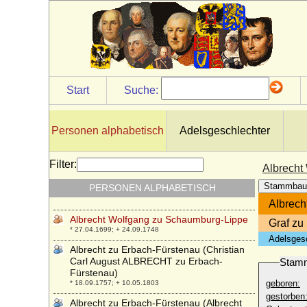
Schlieben)
* 10.04.1600; + 02.04.1656
Albrecht von Wallenstein (Albrecht Wenzel
Eusebius von Waldstein)
* 24.09.1583; + 25.02.1634
Albrecht von Württemberg
* 23.12.1865; + 29.10.1939
Start
Suche:
Albrecht Wilhelm zu Eulenburg, Freiherr
* 15.08.1709; + 13.09.1773
Personen alphabetisch
Adelsgeschlechter
Albrecht Wolfgang von Brandenburg-
Kulmbach
* 08.12.1689; + 29.06.1734
Filter:
Albrecht
Albrecht Wolfgang von Hohenlohe-
Stammbau
PERSONEN ALPHABETISCH
Langenburg
* 06.07.1659; + 17.04.1715
Albrech
Albrecht Wolfgang zu Schaumburg-Lippe
Graf zu
* 27.04.1699; + 24.09.1748
Adelsges
Albrecht zu Erbach-Fürstenau (Christian
Carl August ALBRECHT zu Erbach-
Stam
Fürstenau)
geboren:
* 18.09.1757; + 10.05.1803
gestorben
Albrecht zu Erbach-Fürstenau (Albrecht