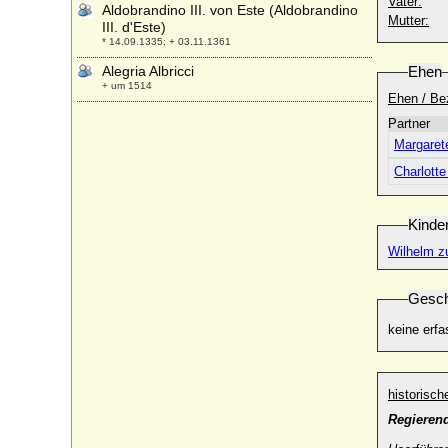
Vater:
Aldobrandino III. von Este (Aldobrandino
Mutter:
III. d'Este)
* 14.09.1335; + 03.11.1361
Alegria Albricci
Ehen
+ um 1514
Ehen / Be
Aleida van Culemborg (Adelheid von
Partner
Culemburg)
Margaret
* um 1445; + 20.07.1471
Charlott
Aleidis von Heinsberg
+ nach 1293
Aleksandar Karadjordjevic (Alexander I.
Kinde
Fürst von Serbien)
Wilhelm z
* 11.10.1806; + 03.05.1885
Aleksander Jagiellonczyk von Polen
* 05.08.1461; + 19.08.1506
Gesch
Aleksander Ludwik Radziwill
keine erfa
* 04.08.1594; + 30.03.1654
Aleksandra Babicze-Belchacka
* 1712; + 22.11.1736
historisc
Aleksandra Korybut Wisniowiecka
Regieren
+ vor 1582