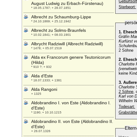
Geburtsort
August Ludwig zu Erbach-Fürstenau)
Sterbeort:
* 18.05.1787; + 28.07.1851
Albrecht zu Schaumburg-Lippe
* 24.10.1869; + 25.12.1942
persö
Albrecht zu Solms-Braunfels
1. Ehesc
* 10.02.1841; + 08.03.1901
Gräfin Ma
Kurfürst v
Albrycht Radziwill (Albrecht Radziwill)
Schulenbu
* 1478; + 05.07.1519
2 Söhne
Alda ex Francorum genere Teutonicorum
2. Ehesc
(Hilda)
Charlotte 
* 910 ?; + 932
(verwitwet
keine Kind
Alda d'Este
* 18.07.1333; + 1381
3. Außer
Charlotte
Alda Rangoni
2 Söhne
, 
+ 1325
Karl von 
Wilhelm W
Aldobrandino I. von Este (Aldobrandino I.
Todesart:
d'Este)
Grabstätte
* 1190; + 10.10.1215
Aldobrandino II. von Este (Aldobrandino II.
d'Este)
Eltern
+ 26.07.1326