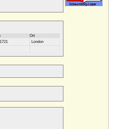
m
Ort
.1721
London