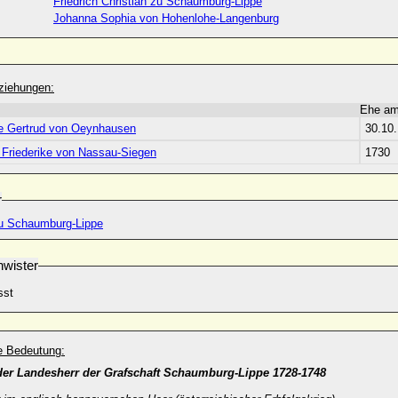
Friedrich Christian zu Schaumburg-Lippe
Johanna Sophia von Hohenlohe-Langenburg
ziehungen:
Ehe a
e Gertrud von Oeynhausen
30.10
e Friederike von Nassau-Siegen
1730
r
u Schaumburg-Lippe
wister
sst
he Bedeutung:
der Landesherr der Grafschaft Schaumburg-Lippe 1728-1748