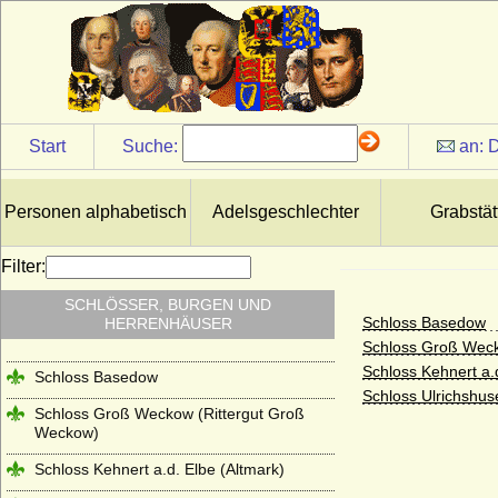
Start
Suche:
an:
D
Personen alphabetisch
Adelsgeschlechter
Grabstät
Filter:
SCHLÖSSER, BURGEN UND
Schloss Basedow
HERRENHÄUSER
Schloss Groß Weck
Schloss Kehnert a.
Schloss Basedow
Schloss Ulrichshus
Schloss Groß Weckow (Rittergut Groß
Weckow)
Schloss Kehnert a.d. Elbe (Altmark)