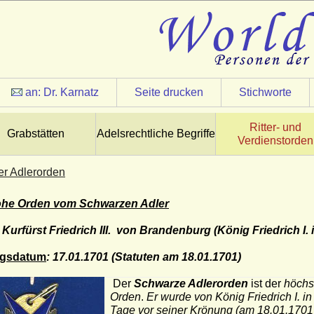
an:
Dr. Karnatz
Seite drucken
Stichworte
Ritter- und
Grabstätten
Adelsrechtliche Begriffe
Verdienstorden
r Adlerorden
ohe Orden vom Schwarzen Adler
: Kurfürst Friedrich III. von Brandenburg (König Friedrich I.
ngsdatum
: 17.01.1701 (Statuten am 18.01.1701)
Der
Schwarze Adlerorden
ist der
höchs
Orden
.
Er wurde von König Friedrich I. 
Tage vor seiner Krönung (am 18.01.1701) 