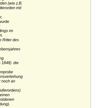
den (wie z.B.
tterorden mit
r,
wurde
ings im
n.
 Ritter des
Lebensjahres
ung
s 1848) die
nenprobe
ensverleihung
r noch an
dlerordens)
 einen
goldenen
dung).