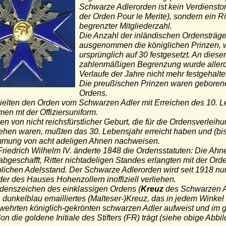
Schwarze Adlerorden ist kein Verdienstor
der Orden Pour le Merite), sondern ein Ri
begrenzter Mitgliederzahl.
Die Anzahl der inländischen Ordensträge
ausgenommen die königlichen Prinzen, 
ursprünglich auf 30 festgesetzt. An dieser
zahlenmäßigen Begrenzung wurde allerd
Verlaufe der Jahre nicht mehr festgehalte
Die preußischen Prinzen waren geborene
Ordens.
hielten den Orden vom Schwarzen Adler mit Erreichen des 10. 
en mt der Offiziersuniform.
n von nicht reichsfürstlicher Geburt, die für die Ordensverleih
ehen waren, mußten das 30. Lebensjahr erreicht haben und (bi
mung von acht adeligen Ahnen nachweisen.
Friedrich Wilhelm IV. änderte 1848 die Ordensstatuten: Die Ah
bgeschafft, Ritter nichtadeligen Standes erlangten mit der Ord
blichen Adelsstand. Der Schwarze Adlerorden wird seit 1918 nu
der des Hauses Hohenzollern inoffiziell verliehen.
denszeichen des einklassigen Ordens (
Kreuz
des Schwarzen A
 dunkelblau emailliertes (Malteser-)Kreuz, das in jedem Winkel
wehrten königlich-gekrönten schwarzen Adler aufweist und im 
on die goldene Initiale des Stifters (FR) trägt (siehe obige Abbil