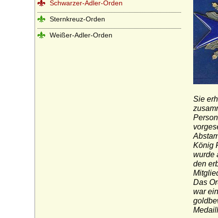
Schwarzer-Adler-Orden
Sternkreuz-Orden
Weißer-Adler-Orden
Sie er
zusamm
Persone
vorges
Abstam
König 
wurde a
den er
Mitglie
Das Or
war ein
goldbe
Medaill