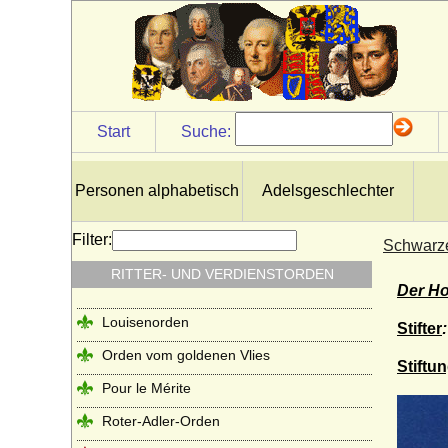
Start
Suche:
Personen alphabetisch
Adelsgeschlechter
Filter:
Schwarze
RITTER- UND VERDIENSTORDEN
Der H
Louisenorden
Stifter
Orden vom goldenen Vlies
Stiftu
Pour le Mérite
Roter-Adler-Orden