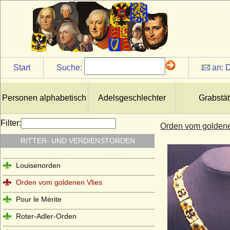
Start
Suche:
an:
D
Personen alphabetisch
Adelsgeschlechter
Grabstät
Filter:
Orden vom goldene
RITTER- UND VERDIENSTORDEN
Louisenorden
Orden vom goldenen Vlies
Pour le Mérite
Roter-Adler-Orden