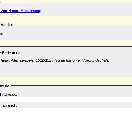
r
II. von Hanau-Münzenberg
wister
sst
he Bedeutung:
 Hanau-Münzenberg 1512-1529
(zunächst unter Vormundschaft)
entar
l-Adresse:
n an mich: