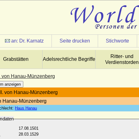
an:
Dr. Karnatz
Seite drucken
Stichworte
Ritter- und
Grabstätten
Adelsrechtliche Begriffe
Verdienstorden
II. von Hanau-Münzenberg
m anzeigen
 II. von Hanau-Münzenberg
on Hanau-Münzenberg
chlecht:
Haus Hanau
mdaten
17.08.1501
:
28.03.1529