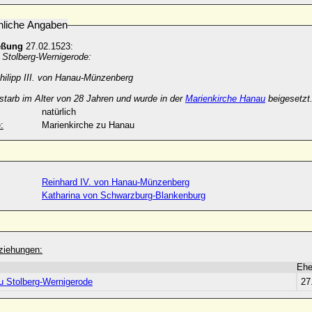
nliche Angaben
eßung
27.02.1523:
 Stolberg-Wernigerode:
hilipp III. von Hanau-Münzenberg
. starb im Alter von 28 Jahren und wurde in der
Marienkirche Hanau
beigesetzt
natürlich
:
Marienkirche zu Hanau
Reinhard IV. von Hanau-Münzenberg
Katharina von Schwarzburg-Blankenburg
ziehungen:
Eh
zu Stolberg-Wernigerode
27