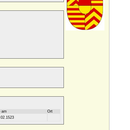
.
e am
Ort
.02.1523