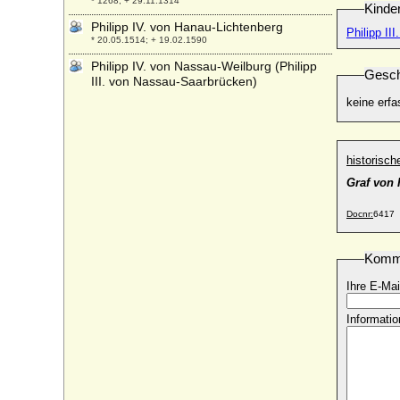
* 1268; + 29.11.1314
Kinde
Philipp IV. von Hanau-Lichtenberg
Philipp I
* 20.05.1514; + 19.02.1590
Philipp IV. von Nassau-Weilburg (Philipp
Gesch
III. von Nassau-Saarbrücken)
* 14.10.1542; + 12.03.1602
keine erfa
Philipp Joseph Kinsky von Wchinitz und
Tettau, Graf
* 28.11.1700; + 12.01.1749
historisc
Philipp Julius von Pommern-Wolgast
Graf von
* 27.12.1584; + 06.02.1625
Philipp Julius von Schwerin
Docnr:
6417
* 18.02.1617; + 28.06.1685
Philipp Karl von Arenberg
Komm
* 18.10.1587; + 25.9.1640
Ihre E-Mai
Philipp Karl Franz von Arenberg
* 14.05.1663; + 25.08.1691
Informatio
Philipp Karl von Wylich und Lottum,
Reichsgraf
* 17.08.1650; + 14.02.1719
Philipp Karl zu Erbach-Fürstenau (Philipp