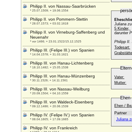
Philipp II. von Nassau-Saarbrücken
persö
* 25.07.1509; + 19.06.1554
Philipp II. von Pommern-Stettin
Eheschli
* 28.07.1573; + 03.02.1618
Juliana zu
5 Kinder,
Philipp II. von Virneburg-Saffenberg und
darunter
P
Neuenahr
Philipp II
* vor 1466; + 23.01.1522/15.12.1525
Todesart:
Philipp III. (Felipe III.) von Spanien
Grabstätte
* 14.04.1578; + 31.03.1621
Philipp III. von Hanau-Lichtenberg
Eltern
* 18.10.1482; + 15.05.1538
Philipp III. von Hanau-Münzenberg
Vater:
* 30.11.1526; + 14.11.1561
Mutter:
Philipp III. von Nassau-Weilburg
* 20.09.1504; + 04.10.1559
Ehen
Philipp III. von Waldeck-Eisenberg
Ehen / Be
* 09.12.1486; + 20.06.1539
Partner
Philipp IV. (Felipe IV.) von Spanien
Juliana 
* 08.04.1605; + 17.09.1665
Philipp IV. von Frankreich