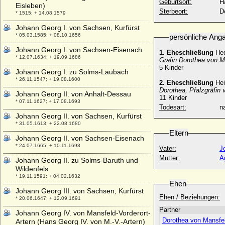
Geburtsort:
H
Eisleben)
Sterbeort:
D
* 1515; + 14.08.1579
Johann Georg I. von Sachsen, Kurfürst
* 05.03.1585; + 08.10.1656
persönliche Ang
Johann Georg I. von Sachsen-Eisenach
1. Eheschließung
Hed
* 12.07.1634; + 19.09.1686
Gräfin Dorothea von M
5 Kinder
Johann Georg I. zu Solms-Laubach
* 26.11.1547; + 19.08.1600
2. Eheschließung
Hei
Dorothea, Pfalzgräfin
Johann Georg II. von Anhalt-Dessau
11 Kinder
* 07.11.1627; + 17.08.1693
Todesart:
na
Johann Georg II. von Sachsen, Kurfürst
* 31.05.1613; + 22.08.1680
Eltern
Johann Georg II. von Sachsen-Eisenach
* 24.07.1665; + 10.11.1698
Vater:
J
Mutter:
A
Johann Georg II. zu Solms-Baruth und
Wildenfels
* 19.11.1591; + 04.02.1632
Ehen
Johann Georg III. von Sachsen, Kurfürst
Ehen / Beziehungen:
* 20.06.1647; + 12.09.1691
Partner
Johann Georg IV. von Mansfeld-Vorderort-
Dorothea von Mansfel
Artern (Hans Georg IV. von M.-V.-Artern)