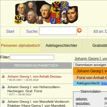
Johann Friedrich zu Solms-Wildenfels-
Laubach (Johann Friedrich zu Solms-
Laubach)
* 19.02.1625; + 10.12.1696
Johann Fürst zu Wied (Johann Friedrich
zu Wied)
* 18.11.1706; + 07.08.1791
Start
Suche:
an:
D
Johann Fürst zu Wied (Johann August zu
Wied)
* 26.05.1779; + 21.04.1836
Personen alphabetisch
Adelsgeschlechter
Grabstät
Johann Georg Emil von Brause,
Generalmajor
Filter:
Johann Georg I. v
* 14.12.1774; + 10.04.1836
Stammbaum anzeigen
PERSONEN ALPHABETISCH
Johann Georg Friedrich von Hedemann
* 09.01.1693; + 18.04.1737
Johann Georg I. 
Johann Georg I. von Anhalt-Dessau
Fürst von Anhalt
* 09.05.1567; + 24.05.1618
Adelsgeschlecht:
Ask
Johann Georg I. von Hohenzollern-
Hechingen, Graf, Fürst
Stammdaten
* 1577; + 28.09.1623
geboren:
0
Johann Georg I. von Mansfeld-Vorderort-
gestorben:
2
Eisleben (Hans Georg I. von Mansfeld-