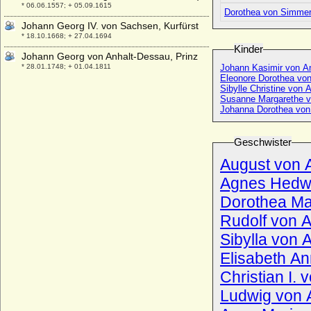
* 06.06.1557; + 05.09.1615
Dorothea von Simmer
Johann Georg IV. von Sachsen, Kurfürst
* 18.10.1668; + 27.04.1694
Kinder
Johann Georg von Anhalt-Dessau, Prinz
* 28.01.1748; + 01.04.1811
Johann Kasimir von A
Eleonore Dorothea vo
Johann Georg von Brandenburg
Sibylle Christine von 
(Oeconomicus), Kurfürst
Susanne Margarethe v
Johanna Dorothea von
* 11.09.1525; + 08.01.1598
Johann Georg von Brandenburg (Johann
Georg von Jägerndorf)
Geschwister
* 16.12.1577; + 02.03.1624
August von 
Johann Georg von der Groeben
Agnes Hedwi
* 16.01.1709; + 10.02.1777
Dorothea Mar
Johann Georg von Hedemann
* 30.09.1652; + 28.07.1704
Rudolf von A
Johann Georg von Herberstein, Graf
Sibylla von 
* 08.05.1660; + 13.07.1686
Elisabeth An
Johann Georg von Hohenzollern, Graf
Christian I.
* 12.05.1580; + 16.03.1622
Ludwig von A
Johann Georg von Hohenzollern, Dr. phil
* 31.07.1932;