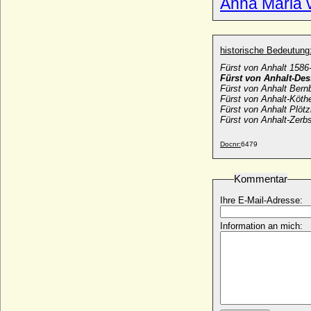
Anna Maria 
Johann Georg von Kleist
* ?; + 18.11.1743
Johann Georg von Königsegg und
historische Bedeutung
Aulendorf, Freiherr
* 1568; + 29.08.1622
Fürst von Anhalt 1586
Fürst von Anhalt-Des
Johann Georg von Königsegg-Aulendorf,
Fürst von Anhalt Bern
Graf
Fürst von Anhalt-Köth
* 1604; + 11.02.1666
Fürst von Anhalt Plöt
Fürst von Anhalt-Zerb
Johann Georg von Lestwitz, General
* 1688; + 27.07.1767
Docnr:
6479
Johann Georg von Mecklenburg-Schwerin
* 05.05.1629; + 09.07.1675
Kommentar
Johann Georg von Sachsen (Chevalier de
Ihre E-Mail-Adresse:
Saxe)
* 21.08.1704; + 25.02.1774
Information an mich:
Johann Georg von Sachsen-Weissenfels
* 13.07.1677; + 16.03.1712
Johann Georg von Schoenaich-Carolath
* 11.09.1873; + 07.04.1920
Johann Georg von Tettau,
Generalleutnant