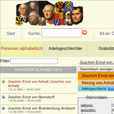
Joachim Christoph von Moltke (auch:
Johann Christoph von Moltke)
* 25.06.1688; + 14.07.1740
Joachim Dietlof von Arnim
* 18.10.1898; + 05.02.1972
Joachim Egon zu Fürstenberg-Weitra
Start
Suche:
an:
D
* 22.12.1749; + 26.01.1828
Joachim Egon zu Fürstenberg, Fürst
* 28.06.1923; + 09.07.2002
Personen alphabetisch
Adelsgeschlechter
Grabstät
Joachim Engelke von Bernstorff,
Reichsfreiherr
Filter:
Joachim Ernst von 
* 02.01.1678; + 04.02.1737
Stammbaum anzeigen
PERSONEN ALPHABETISCH
Joachim Ernst von Anhalt
* 21.10.1536; + 16.12.1586
Joachim Ernst von
Joachim Ernst von Anhalt (Joachim von
Herzog von Anhal
Anhalt)
Adelsgeschlecht:
Ask
* 11.11.1901; + 18.02.1947
Joachim Ernst von Bernstorff
Stammdaten
* 16.03.1648; + 23.03.1705
geboren:
1
Joachim Ernst von Brandenburg-Ansbach
gestorben:
1
* 22.06.1583; + 07.03.1625