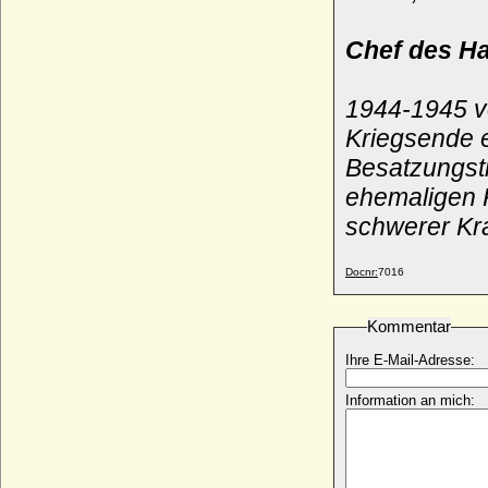
Kurfürst
* 21.02.1484; + 11.07.1535
Chef des H
Joachim I. von der Schulenburg
* Vor 1507 ? (urkdl. erw. 1515); + um 1543 (dach keine
Erwähnung mehr)
1944-1945 v
Joachim I. von Maltzan, Reichsfreiherr
Kriegsende e
* 1547; + vor 10.06.1618
Besatzungst
Joachim I. von Moltzan (Achim I. von
Moltzan)
ehemaligen 
* um 1427 ?; + vor 15.02.1473
schwerer Kra
Joachim II. Hector von Brandenburg,
Kurfürst
Docnr:
7016
* 09.01.1505; + 03.01.1571
Joachim II. von Maltzan, Reichsfreiherr
* 1491/1492; + 20.01.1556
Kommentar
Joachim II. von Moltzan (bzw. Joachim III.
Ihre E-Mail-Adresse:
von Moltzan)
* 1587/1588; + 23.09.1665
Information an mich:
Joachim III. von der Schulenburg
* keine Daten; + vor 1572
Joachim III. von Maltzan, Reichsfreiherr
* 11.05.1559; + 17.01.1625