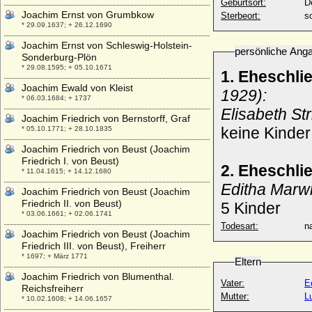
Geburtsort:
D
Joachim Ernst von Grumbkow
Sterbeort:
s
* 29.09.1637; + 26.12.1690
Joachim Ernst von Schleswig-Holstein-
persönliche Ang
Sonderburg-Plön
* 29.08.1595; + 05.10.1671
1. Eheschli
Joachim Ewald von Kleist
1929):
* 06.03.1684; + 1737
Elisabeth St
Joachim Friedrich von Bernstorff, Graf
keine Kinde
* 05.10.1771; + 28.10.1835
Joachim Friedrich von Beust (Joachim
Friedrich I. von Beust)
2. Eheschli
* 11.04.1615; + 14.12.1680
Editha Marw
Joachim Friedrich von Beust (Joachim
Friedrich II. von Beust)
5 Kinder
* 03.06.1661; + 02.06.1741
Todesart:
na
Joachim Friedrich von Beust (Joachim
Friedrich III. von Beust), Freiherr
* 1697; + März 1771
Eltern
Joachim Friedrich von Blumenthal.
Vater:
E
Reichsfreiherr
Mutter:
L
* 10.02.1608; + 14.06.1657