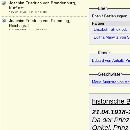
Joachim Friedrich von Brandenburg,
Kurfürst
Ehen
* 27.01.1546; + 28.07.1608
Ehen / Beziehungen:
Joachim Friedrich von Flemming,
Partner
Reichsgraf
Elisabeth Strickrodt
* 27.08.1665; + 12.10.1740
Editha Marwitz von S
Joachim Friedrich von Karstedt
* 24.04.1710; + 04.04.1779
Joachim Friedrich von Kleist
Kinder
* 09.10.1728; + 18.06.1788
Eduard von Anhalt, Pr
Joachim Friedrich von Schlesien-Brieg
und Liegnitz
* 29.09.1550; + 25.03.1602
Geschwister
Joachim Friedrich von Schleswig-Holstein-
Marie Auguste von An
Norburg-Plön
* 09.05.1668; + 25.01.1722
Joachim Friedrich von Wreech, General
historische 
der Kavallerie
* 22.11.1650; + 09.04.1724
21.04.1918-
Joachim Henning von Schmeling
Da der Prinz
* 23.11.1604; + 16.06.1657
Onkel, Prinz
Joachim I. Nestor von Brandenburg,