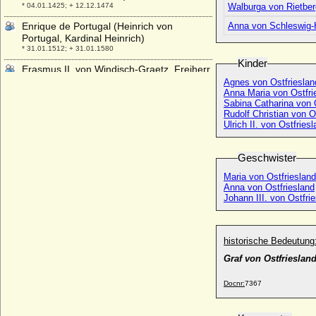
* 04.01.1425; + 12.12.1474
Walburga von Rietber
Enrique de Portugal (Heinrich von
Anna von Schleswig-H
Portugal, Kardinal Heinrich)
* 31.01.1512; + 31.01.1580
Kinder
Erasmus II. von Windisch-Graetz, Freiherr
* 1519; + 1573/17.02.1575
Agnes von Ostfrieslan
Anna Maria von Ostfri
Erasmus Ludwig Friedrich von der
Sabina Catharina von 
Groeben, Generalmajor
Rudolf Christian von O
* 07.01.1744; + 05.09.1799
Ulrich II. von Ostfries
Erasmus von Brandenburg
* 1454; + 1465
Geschwister
Erasmus von Jagow
Maria von Ostfriesland
* 29.04.1656; + 30.08.1709
Anna von Ostfriesland
Johann III. von Ostfri
Erasmus von Platen, Reichsfreiherr
* 05.03.1590; + 15.03.1663
Erasmus Wilhelm von Redern (Asmus
historische Bedeutung
Wilhelm von Redern)
Graf von Ostfrieslan
* 27.12.1695; + 08.04.1766
Erckhinger von Schwerin (Friedrich Karl
Docnr:
7367
Alexander Erckhinger von Schwerin), Dr.
jur.
* 17.11.1906; + 16.09.1979