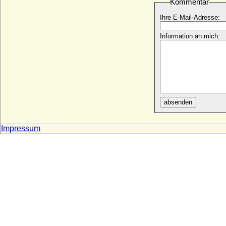
Kommentar
Ercole I. d'Este (Hercule Ier d'Este)
Ihre E-Mail-Adresse:
* 26.10.1431; + 15.06.1505
Ercole II. d'Este (Hercules II. von Este)
Information an mich:
* 04.05.1508; + 03.10.1559
Ercole III. Rinaldo d'Este
* 22.11.1727; + 14.10.1803
Erdmann August von Brandenburg-
Bayreuth
* 08.10.1615; + 06.02.1651
absenden
Erdmann Gustav Henckel von
Donnersmarck, Graf
* 18.03.1732; + 27.11.1805
Impressum
Erdmann Gustav von Roedern, Graf
* 30.05.1742; + 03.03.1820
Erdmann II. von Roedern, Graf
* 1687; + 11.01.1729
Erdmann Karl Gustav von Roedern, Graf
* 13.06.1715; + 1782
Erdmann Pückler von Groditz, Graf
* 10.09.1687; + 05.09.1742