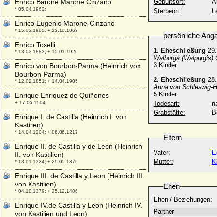
Enrico Barone Marone Cinzano
Geburtsort:
A
* 05.04.1963;
Sterbeort:
L
Enrico Eugenio Marone-Cinzano
* 15.03.1895; + 23.10.1968
persönliche Ang
Enrico Toselli
1. Eheschließung
29.
* 13.03.1883; + 15.01.1926
Walburga (Walpurgis) G
3 Kinder
Enrico von Bourbon-Parma (Heinrich von
Bourbon-Parma)
2. Eheschließung
28.
* 12.02.1851; + 14.04.1905
Anna von Schleswig-Ho
5 Kinder
Enrique Enriquez de Quiñones
+ 17.05.1504
Todesart:
na
Grabstätte:
B
Enrique I. de Castilla (Heinrich I. von
Kastilien)
* 14.04.1204; + 06.06.1217
Eltern
Enrique II. de Castilla y de Leon (Heinrich
Vater:
E
II. von Kastilien)
Mutter:
K
* 13.01.1334; + 29.05.1379
Enrique III. de Castilla y Leon (Heinrich III.
von Kastilien)
Ehen
* 04.10.1379; + 25.12.1406
Ehen / Beziehungen:
Enrique IV.de Castilla y Leon (Heinrich IV.
Partner
von Kastilien und Leon)