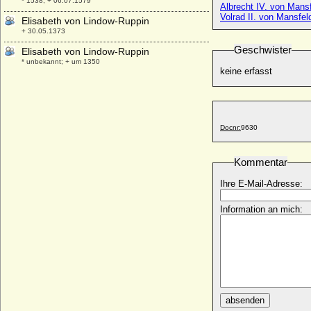
* 1538; + 06.07.1579
Albrecht IV. von Mans
Volrad II. von Mansfel
Elisabeth von Lindow-Ruppin
+ 30.05.1373
Geschwister
Elisabeth von Lindow-Ruppin
* unbekannt; + um 1350
keine erfasst
Elisabeth von Litauen (Elzbieta von
Litauen)
* 1302; + 1364
Elisabeth von Lobdeburg-Arnshaugk
Docnr:
9630
* 1286; + 22.08.1359
Elisabeth von Lossau
Kommentar
* 1530; + ?
Ihre E-Mail-Adresse:
Elisabeth von Lupfen
+ 1437
Information an mich:
Elisabeth von Luxemburg
* 19.03.1358; + 04.09.1373
Elisabeth von Luxemburg (Elisabeth von
Böhmen)
* 28.02.1409; + 19.12.1442
Elisabeth von Luxemburg und von Nassau
* 07.03.1901; + 02.08.1950
absenden