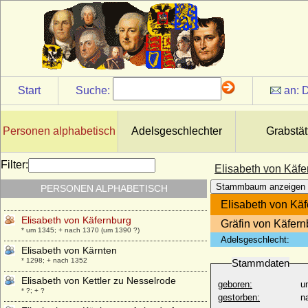
Hohnstein)
+ um 04.04.1380
Elisabeth von Honstein-Kelbra
+ 1426
Elisabeth von Honstein-Klettenberg
+ 1408 (nach 1412 ?)
Start
Suche:
an:
D
Elisabeth von Isenburg-Büdingen
* unbekannt; + 01.08.1451
Elisabeth von Jagow
Personen alphabetisch
Adelsgeschlechter
Grabstät
* ?; + 12.03.1574
Elisabeth von Jülich-Cleve-Berg
Filter:
Elisabeth von Käfe
* 29.06.1556; + 19.04.1561
Stammbaum anzeigen
PERSONEN ALPHABETISCH
Elisabeth von Kalisch
* 1263; + 28.09.1304
Elisabeth von Kä
Elisabeth von Käfernburg
Gräfin von Käfern
* um 1345; + nach 1370 (um 1390 ?)
Adelsgeschlecht:
Elisabeth von Kärnten
* 1298; + nach 1352
Stammdaten
Elisabeth von Kettler zu Nesselrode
geboren:
u
* ?; + ?
gestorben:
n