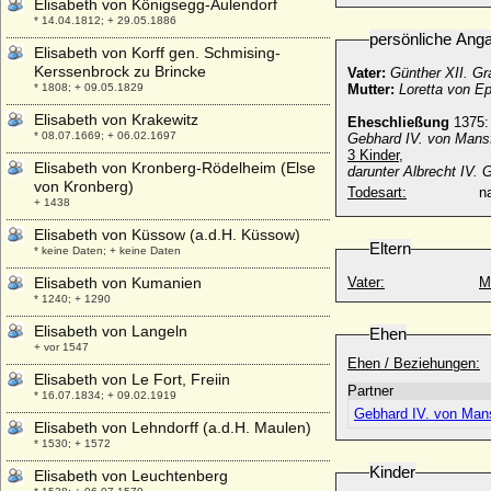
Elisabeth von Königsegg-Aulendorf
* 14.04.1812; + 29.05.1886
persönliche Ang
Elisabeth von Korff gen. Schmising-
Kerssenbrock zu Brincke
Vater:
Günther XII. Gr
* 1808; + 09.05.1829
Mutter:
Loretta von Ep
Elisabeth von Krakewitz
Eheschließung
1375:
* 08.07.1669; + 06.02.1697
Gebhard IV. von Mansf
3 Kinder,
Elisabeth von Kronberg-Rödelheim (Else
darunter Albrecht IV.
von Kronberg)
Todesart:
na
+ 1438
Elisabeth von Küssow (a.d.H. Küssow)
Eltern
* keine Daten; + keine Daten
Elisabeth von Kumanien
Vater:
M
* 1240; + 1290
Elisabeth von Langeln
Ehen
+ vor 1547
Ehen / Beziehungen:
Elisabeth von Le Fort, Freiin
Partner
* 16.07.1834; + 09.02.1919
Gebhard IV. von Mans
Elisabeth von Lehndorff (a.d.H. Maulen)
* 1530; + 1572
Kinder
Elisabeth von Leuchtenberg