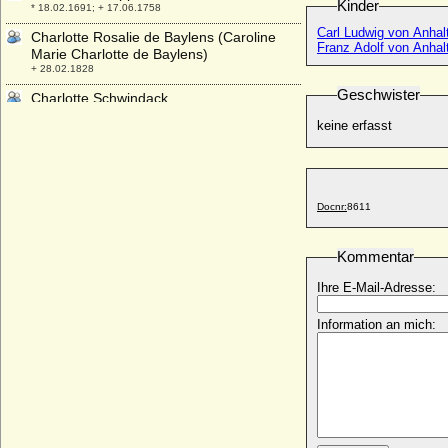
Kinder
* 18.02.1691; + 17.06.1758
Carl Ludwig von Anha
Charlotte Rosalie de Baylens (Caroline
Franz Adolf von Anha
Marie Charlotte de Baylens)
+ 28.02.1828
Geschwister
Charlotte Schwindack
* 11.03.1919;
keine erfasst
Charlotte Séguier
* 1622; + 03.06.1704
Charlotte Seymour
* 28.09.1835; + 31.10.1903
Docnr:
8611
Charlotte Sophie Auguste Bertha von
Gordon (Charlotte von Gordon)
Kommentar
* 15.06.1844; + 1906
Ihre E-Mail-Adresse:
Charlotte Sophie de Chièze (Charlotte
Sophie della Chiesa bzw. von Chaise)
* 19.09.1717; + 04.12.1761
Information an mich:
Charlotte Sophie Luise von Karstedt
* 18.08.1752; + keine Daten
Charlotte Sophie Luise von Nassau-
Siegen
* 06.06.1729; + 06.06.1729