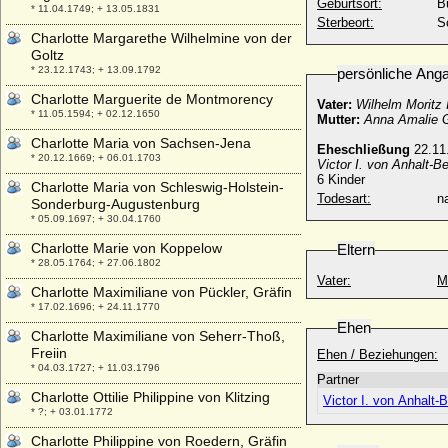
Geburtsort:
B
* 11.04.1749; + 13.05.1831
Sterbeort:
S
Charlotte Margarethe Wilhelmine von der
Goltz
* 23.12.1743; + 13.09.1792
persönliche Ang
Charlotte Marguerite de Montmorency
Vater:
Wilhelm Moritz 
* 11.05.1594; + 02.12.1650
Mutter:
Anna Amalie G
Charlotte Maria von Sachsen-Jena
Eheschließung
22.11.
* 20.12.1669; + 06.01.1703
Victor I. von Anhalt
6 Kinder
Charlotte Maria von Schleswig-Holstein-
Todesart:
na
Sonderburg-Augustenburg
* 05.09.1697; + 30.04.1760
Charlotte Marie von Koppelow
Eltern
* 28.05.1764; + 27.06.1802
Vater:
M
Charlotte Maximiliane von Pückler, Gräfin
* 17.02.1696; + 24.11.1770
Ehen
Charlotte Maximiliane von Seherr-Thoß,
Freiin
Ehen / Beziehungen:
* 04.03.1727; + 11.03.1796
Partner
Charlotte Ottilie Philippine von Klitzing
Victor I. von Anhal
* ?; + 03.01.1772
Charlotte Philippine von Roedern, Gräfin