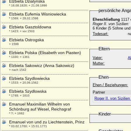
Elzbieta Dzialynska
* 16.08.1826; + 21.08.1896
persönliche Ang
Elzbieta Eufemia Wisniowiecka
* 1569; + 28.02.1596
Eheschließung
1117 
Roger II. von Sizilien:
Elzbieta Gasztoldowna
6 Kinder (5 Söhne und
* 1423; + vor 1503
Todesart:
na
Elzbieta Ostrogska
+ 1599
Eltern
Elzbieta Polska (Elisabeth von Piasten)
* 1330; + 1361
Vater:
A
Mutter:
Elzbieta Sakowicz (Anna Sakowicz)
+ nach 1542
Ehen
Elzbieta Szydlowiecka
* 1533; + 20.06.1562
Ehen / Beziehungen:
Elzbieta Szydlowska
Partner
* 1748; + 1810
Roger II. von Sizilien
Emanuel Maximilian Wilhelm von
Schönburg auf Wesel, Reichsgraf
Kinder
* ?; + 1682
Emanuel von und zu Liechtenstein, Prinz
* 03.02.1700; + 15.01.1771