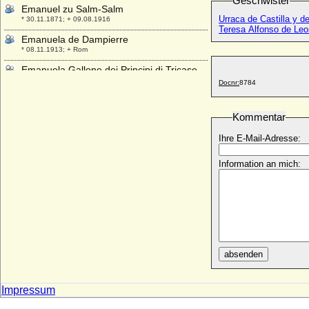
Geschwister
Emanuel zu Salm-Salm
Urraca de Castilla y d
* 30.11.1871; + 09.08.1916
Teresa Alfonso de Leo
Emanuela de Dampierre
* 08.11.1913; + Rom
Emanuela Gallone dei Principi di Tricase
Moliterno
Docnr:
8784
* 19.02.1854; + 26.03.1936
Emanuela Pratolongo (Emanuela Maria
Kommentar
Pratolongo)
* 22.03.1960;
Ihre E-Mail-Adresse:
Emanuele Filiberto Amadeo di Savoia-
Information an mich:
Carignano
* 20.08.1628; + 21.04.1709
Emanuele Filiberto di Savoia (Emanuel
Philibert von Savoyen)
* 13.01.1869; + 04.07.1931
Emanuele Filiberto Ludovico di Savoia
(Emanuel Philibert von Savoyen)
absenden
* 08.07.1528; + 30.08.1580
Emerentia von Alvensleben
Impressum
* 08.12.1563; + 10.04.1620