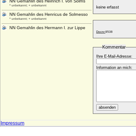
NN Gemahlin des Heinrich I. von Solms
* unbekannt; + unbekannt
keine erfasst
NN Gemahlin des Henricus de Solmesso
* unbekannt; + unbekannt
NN Gemahlin des Hermann I. zur Lippe
Docnr:
9538
+ nach 1140
NN Gemahlin des Marquard von Solms
* unbekannt; + unbekannt
Kommentar
NN Gemahlin von Aldobrandino I. von Este
Ihre E-Mail-Adresse:
* unbekannt; + unbekannt
NN Gemahlin von Burchard III. von
Information an mich:
Schwaben
* unbekannt; + unbekannt
NN Gemahlin von Dietrich I. von Cleve
* unbekannt; + unbekannt
NN Gemahlin von Dietrich III. (I.) von
Cleve
absenden
* unbekannt; + unbekannt
NN Gemahlin von Dietrich Luf I. von Cleve
Impressum
* unbekannt; + unbekannt
NN Gemahlin von Eberhard im Jülichgau
* unbekannt; + unbekannt