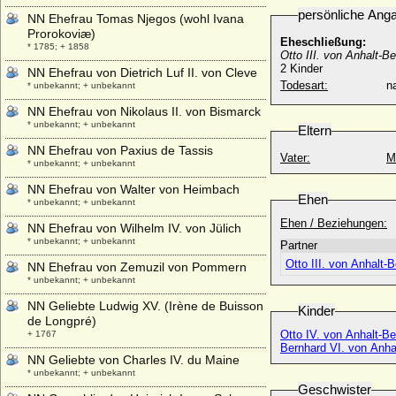
persönliche Ang
NN Ehefrau Tomas Njegos (wohl Ivana
Prorokoviæ)
Eheschließung:
* 1785; + 1858
Otto III. von Anhalt-B
2 Kinder
NN Ehefrau von Dietrich Luf II. von Cleve
Todesart:
na
* unbekannt; + unbekannt
NN Ehefrau von Nikolaus II. von Bismarck
* unbekannt; + unbekannt
Eltern
NN Ehefrau von Paxius de Tassis
Vater:
M
* unbekannt; + unbekannt
NN Ehefrau von Walter von Heimbach
Ehen
* unbekannt; + unbekannt
Ehen / Beziehungen:
NN Ehefrau von Wilhelm IV. von Jülich
* unbekannt; + unbekannt
Partner
Otto III. von Anhalt-
NN Ehefrau von Zemuzil von Pommern
* unbekannt; + unbekannt
NN Geliebte Ludwig XV. (Irène de Buisson
Kinder
de Longpré)
Otto IV. von Anhalt-B
+ 1767
Bernhard VI. von Anha
NN Geliebte von Charles IV. du Maine
* unbekannt; + unbekannt
Geschwister