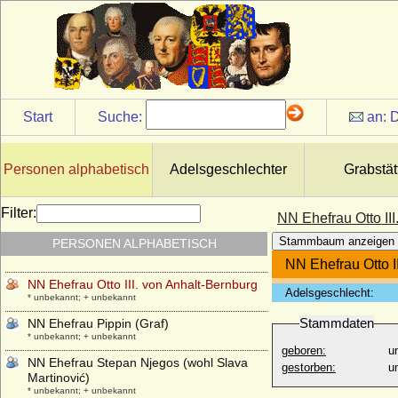
NN Ehefrau Hermann I. von Teck
* unbekannt; + unbekannt
NN Ehefrau Hermann II. von Teck
* unbekannt; + unbekannt
NN Ehefrau Hermann III. von Orlamünde
* unbekannt; + unbekannt
Start
Suche:
an:
D
NN Ehefrau Heyno von Bismarck
* unbekannt; + unbekannt
NN Ehefrau Joachim von Carnitz
Personen alphabetisch
Adelsgeschlechter
Grabstät
* keine Daten; + keine Daten
Ehefrau Karlmann (Pippin von Italien)
Filter:
NN Ehefrau Otto II
* unbekannt; + unbekannt
Stammbaum anzeigen
PERSONEN ALPHABETISCH
NN Ehefrau Ludwig I. von Teck
* unbekannt; + unbekannt
NN Ehefrau Otto I
NN Ehefrau Otto III. von Anhalt-Bernburg
Adelsgeschlecht:
* unbekannt; + unbekannt
Stammdaten
NN Ehefrau Pippin (Graf)
* unbekannt; + unbekannt
geboren:
u
NN Ehefrau Stepan Njegos (wohl Slava
gestorben:
u
Martinović)
* unbekannt; + unbekannt