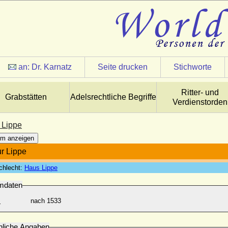
an:
Dr. Karnatz
Seite drucken
Stichworte
Ritter- und
Grabstätten
Adelsrechtliche Begriffe
Verdienstorden
 Lippe
m anzeigen
r Lippe
chlecht:
Haus Lippe
mdaten
:
nach 1533
nliche Angaben