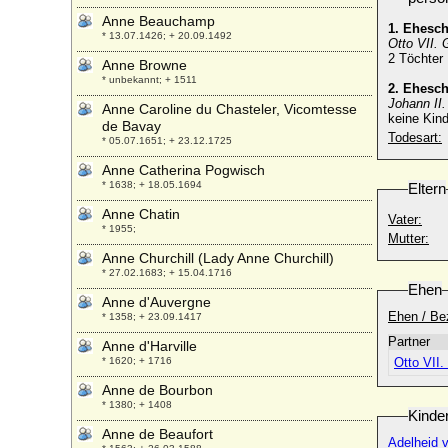
Anne Beauchamp
1. Ehesc
* 13.07.1426; + 20.09.1492
Otto VII. 
2 Töchter
Anne Browne
* unbekannt; + 1511
2. Ehesc
Johann II.
Anne Caroline du Chasteler, Vicomtesse
keine Kind
de Bavay
Todesart:
* 05.07.1651; + 23.12.1725
Anne Catherina Pogwisch
* 1638; + 18.05.1694
Eltern
Anne Chatin
Vater:
* 1955;
Mutter:
Anne Churchill (Lady Anne Churchill)
* 27.02.1683; + 15.04.1716
Ehen
Anne d'Auvergne
Ehen / Be
* 1358; + 23.09.1417
Partner
Anne d'Harville
* 1620; + 1716
Anne de Bourbon
* 1380; + 1408
Kinde
Anne de Beaufort
Adelheid 