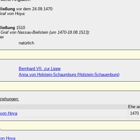
hließung
vor dem 24.09.1470:
Graf von Hoya:
hließung
1510
 Graf von Nassau-Beilstein (um 1470-18.08.1513):
er
natürlich
Bernhard VII. zur Lippe
Anna von Holstein-Schaumburg (Holstein-Schauenburg)
ziehungen:
Ehe a
Otto VII. von Hoya
1470
r
von Hoya