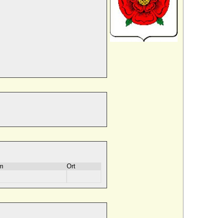
m
Ort