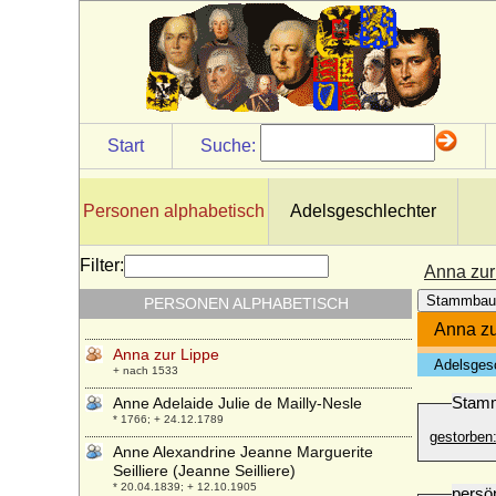
* 13.06.1715; + 02.04.1780
Anna Zaslawska
+ 1590
Anna Zofia Sapieha-Kodenska
* 1798; + 24.12.1864
Anna zu Fürstenberg
Start
Suche:
* 19.03.1894; + 19.08.1928
Anna zu Solms-Lich
* 12.11.1522; + 09.05.1594
Personen alphabetisch
Adelsgeschlechter
Anna zu Stolberg-Königstein-Wertheim
* 1531; + 02.11.1599
Filter:
Anna zur
Anna zu Ysenburg und Büdingen in
Stammbau
PERSONEN ALPHABETISCH
Büdingen
* 10.02.1886; + 08.02.1980
Anna zu
Anna zur Lippe
Adelsges
+ nach 1533
Stam
Anne Adelaide Julie de Mailly-Nesle
* 1766; + 24.12.1789
gestorben
Anne Alexandrine Jeanne Marguerite
Seilliere (Jeanne Seilliere)
* 20.04.1839; + 12.10.1905
persö