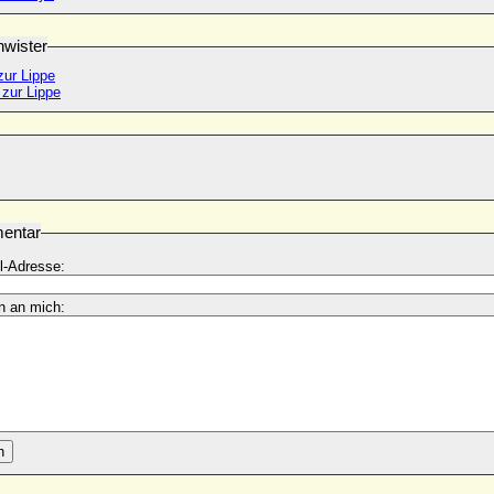
wister
zur Lippe
 zur Lippe
entar
l-Adresse:
n an mich:
n