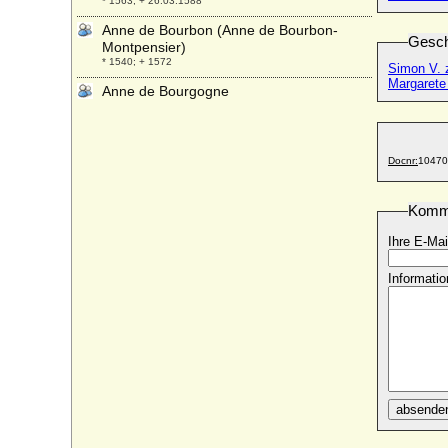
* 1563; + 26.03.1588
Anne de Bourbon (Anne de Bourbon-
Gesch
Montpensier)
* 1540; + 1572
Simon V. 
Margarete
Anne de Bourgogne
* 1404; + 14.11.1432
Anne de Bretagne (Anne de Dreux)
* 25.01.1477; + 09.01.1514
Docnr:
10470
Anne de Courtenay
* 1564; + 1589
Komm
Anne de Croy
* 22.02.1501; + 06.08.1539
Ihre E-Mai
Anne de Croy
Informatio
+ 13.05.1608
Anne de Croy
* 04.01.1564; + 26.02.1635
Anne de France (Anne de Beaujeu)
* 1461; + 14.11.1522
Anne de Glymes-Berghes
absende
* 01.11.1525; + 15.06.1563
Anne de Guise (Anne de Lorraine)