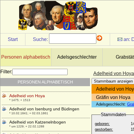
+ 09.11. nach 1385
Adelheid von Hohenlohe-Weikersheim
+ 22.09.1370
Adelheid von Hohenzollern-Nürnberg
* 1338; + vor 1370
Adelheid von Hohenzollern-Nürnberg
Start
Suche:
an:
D
+ 1304
Adelheid von Holland (Aleid von Holland)
+ 07.04.1284
Personen alphabetisch
Adelsgeschlechter
Grabstät
Adelheid von Holland
* 1160/1163; + nach 1205
Filter:
Adelheid von Hoya
Adelheid von Holstein (Adelheid Gräfin
Stammbaum anzeigen
PERSONEN ALPHABETISCH
von Schauenburg)
* unbekannt; + unbekannt
Adelheid von Ho
Adelheid von Hoya
Gräfin von Hoya
* 1475; + 1513
Adelsgeschlecht:
Gra
Adelheid von Isenburg und Büdingen
* 10.02.1841; + 02.03.1861
Stammdaten
Adelheid von Katzenelnbogen
geboren:
1
* um 1229; + 22.02.1288
gestorben:
1