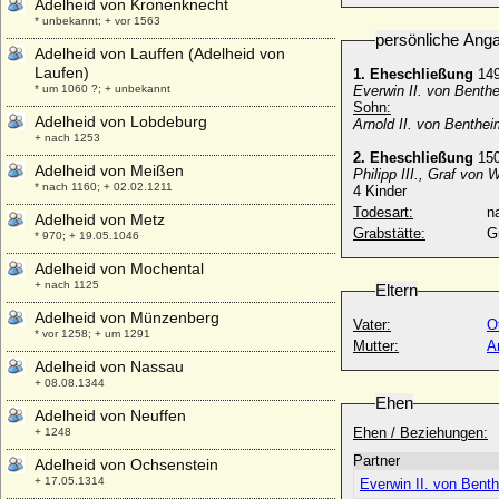
Adelheid von Kronenknecht
* unbekannt; + vor 1563
persönliche Ang
Adelheid von Lauffen (Adelheid von
Laufen)
1. Eheschließung
149
* um 1060 ?; + unbekannt
Everwin II. von Benthei
Sohn:
Adelheid von Lobdeburg
Arnold II. von Benthei
+ nach 1253
2. Eheschließung
15
Adelheid von Meißen
Philipp III., Graf von
* nach 1160; + 02.02.1211
4 Kinder
Todesart:
na
Adelheid von Metz
Grabstätte:
G
* 970; + 19.05.1046
Adelheid von Mochental
+ nach 1125
Eltern
Adelheid von Münzenberg
Vater:
* vor 1258; + um 1291
Mutter:
A
Adelheid von Nassau
+ 08.08.1344
Ehen
Adelheid von Neuffen
Ehen / Beziehungen:
+ 1248
Partner
Adelheid von Ochsenstein
+ 17.05.1314
Everwin II. von Benth