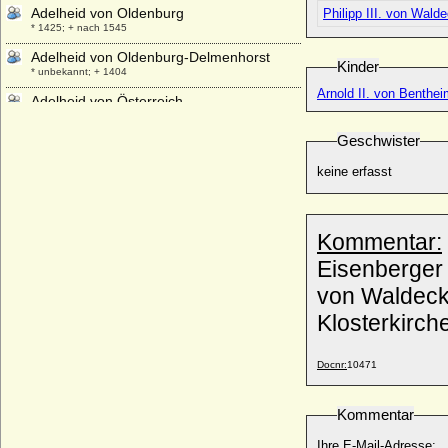
Adelheid von Oldenburg
Philipp III. von Wald
* 1425; + nach 1545
Adelheid von Oldenburg-Delmenhorst
Kinder
* unbekannt; + 1404
Arnold II. von Benthei
Adelheid von Österreich
* 03.06.1822; + 20.01.1855
Geschwister
Adelheid von Österreich
* 03.01.1914; + 03.10.1971
keine erfasst
Adelheid von Polen (Adelajda Polska)
* 1114; + vor 1132
Adelheid von Pommern
Kommentar:
+ nach 1444
Eisenberger 
Adelheid von Querfurt
von Waldeck-
+ um 1210
Klosterkirch
Adelheid von Ravensberg
* vor 1283; + 1338
Adelheid von Rechberg
Docnr:
10471
+ nach 1221
Adelheid von Rechteren-Limpurg-
Kommentar
Speckfeld
* 01.02.1845; + 25.07.1873
Ihre E-Mail-Adresse: