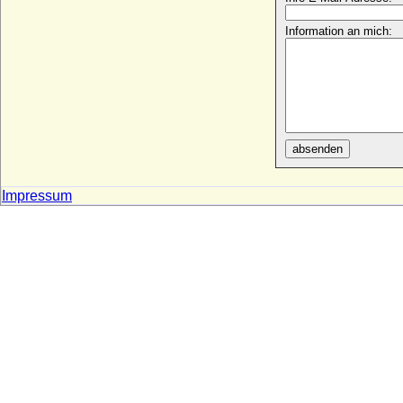
Adelheid von Rechteren-Limpurg
Information an mich:
* 31.03.1881; + 27.12.1970
Adelheid von Rieneck
+ 1299
Adelheid von Sachsen-Meiningen (Queen
Adelaide)
* 13.08.1792; + 02.12.1849
absenden
Adelheid von Sachsen-Meiningen
* 16.08.1891; + 25.04.1971
Adelheid von Savoyen (Adelheid von
Impressum
Maurienne)
* um 1100; + 18.11.1154
Adelheid von Schönburg-Glauchau
* 28.07.1900; + 07.01.1987
Adelheid von Schwicheldt
* um 1513; + 1545
Adelheid von Stade
* 1060; + 18.10.1110
Adelheid von Stade
* ca. 1103; + unbekannt