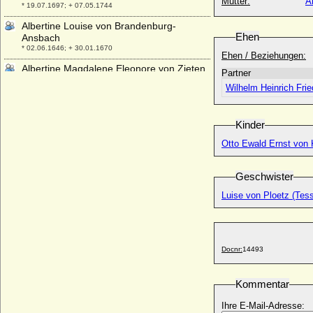
Mutter:
A
* 19.07.1697; + 07.05.1744
Albertine Louise von Brandenburg-
Ehen
Ansbach
* 02.06.1646; + 30.01.1670
Ehen / Beziehungen:
Albertine Magdalene Eleonore von Zieten
Partner
* 28.01.1773; + 04.10.1819
Wilhelm Heinrich Frie
Albertine Maria Tode
* 06.03.1806; + 28.02.1876
Kinder
Albertine Maria zu Sayn-Wittgenstein-
Berleburg
Otto Ewald Ernst von 
* 29.01.1663; + 29.11.1711
Albertine Marie de la Baume
Geschwister
+ 1663
Luise von Ploetz (Tes
Albertine Marie Finck von Finckenstein,
Reichsgräfin
* 23.07.1719; + 07.05.1792
Albertine Sibylle von Hüchtenbrock (bzw.
Docnr:
14493
von Hüchtenbruck)
* ?; + 26.04.1701
Kommentar
Albertine von Brandenburg-Schwedt
* 21.04.1712; + 07.09.1750
Ihre E-Mail-Adresse: