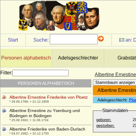
* 22.11.1842; + 05.09.1898
Albertha Frances Anne Hamilton
* 29.07.1847; + 07.01.1932
Albertina Maria von Montenuovo
* 01.05.1817; + 26.12.1867
Albertine Agnes von Oranien-Nassau
Start
Suche:
an:
D
* 09.04.1634; + 14.05.1696
Albertine Amalie von Kaphengst
* 09.02.1750; + 13.08.1806
Personen alphabetisch
Adelsgeschlechter
Grabstät
Albertine Charlotte Justine von Tettau
* 13.06.1749; + 08.01.1780
Filter:
Albertine Ernestine
Albertine Charlotte Quadt von Wykradt zu
Stammbaum anzeigen
PERSONEN ALPHABETISCH
Zoppenbroich
* ?; + 07.02.1748
Albertine Ernesti
Albertine Ernestine Friederike von Ploetz
Adelsgeschlecht:
Plo
* 29.09.1789; + 21.12.1859
Stammdaten
Albertine Ernestine zu Ysenburg und
Büdingen in Büdingen
geboren:
2
* 25.08.1692; + 11.06.1724
gestorben:
2
Albertine Friederike von Baden-Durlach
* 03.07.1682; + 22.12.1755