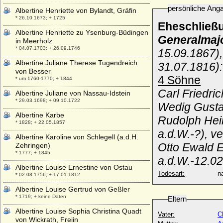
persönliche Ang
Albertine Henriette von Bylandt, Gräfin
* 26.10.1673; + 1725
Eheschließ
Albertine Henriette zu Ysenburg-Büdingen
Generalmajo
in Meerholz
* 04.07.1703; + 26.09.1746
15.09.1867)
Albertine Juliane Therese Tugendreich
31.07.1816):
von Besser
4 Söhne
* um 1760-1770; + 1844
Carl Friedric
Albertine Juliane von Nassau-Idstein
* 29.03.1698; + 09.10.1722
Wedig Gustav
Albertine Karbe
Rudolph Hein
* 1828; + 22.05.1857
a.d.W.-?), v
Albertine Karoline von Schlegell (a.d.H.
Otto Ewald E
Zehringen)
* 1777; + 1845
a.d.W.-12.02
Albertine Louise Ernestine von Ostau
Todesart:
na
* 02.08.1756; + 17.01.1812
Albertine Louise Gertrud von Geßler
* 1719; + keine Daten
Eltern
Albertine Louise Sophia Christina Quadt
Vater:
C
von Wickrath, Freiin