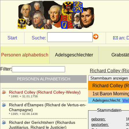
* 24.07.1773; + 31.10.1823
Riccarda Bueri (Piccarda de Bueri)
* 1368; + 1432
Ricciarda da Saluzzo
+ 16.08.1474
Richard Bertie
Start
Suche:
an:
D
* 25.12.1516; + 09.04.1682
Richard Campbell Brandram
* 05.08.1911; + 28.03.1994
Personen alphabetisch
Adelsgeschlechter
Grabstät
Richard Carl McMasters II
* 25.03.1972;
Filter:
Richard Colley (Ri
Richard Clemens von Metternich-
Stammbaum anzeigen
PERSONEN ALPHABETISCH
Winneburg und Beilstein
* 07.01.1829; + 01.03.1895
Richard Colley (
Richard Colley (Richard Colley-Wesley)
1st Baron Mornin
* 1690; + 31.01.1758
Adelsgeschlecht:
Wel
Richard d'Étampes (Richard de Vertus-en-
Champagne)
Stammdaten
* 1395; + 02.06.1438
geboren:
1
Richard der Gerichtsherr (Richardus
gestorben:
3
Justitiarius, Richard le Justicier)