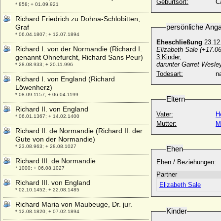
Geburtsort:
C
* 858; + 01.09.921
Richard Friedrich zu Dohna-Schlobitten,
persönliche Ang
Graf
* 06.04.1807; + 12.07.1894
Eheschließung
23.12
Richard I. von der Normandie (Richard I.
Elizabeth Sale (+17.06
genannt Ohnefurcht, Richard Sans Peur)
3 Kinder,
darunter Garret Wesley
* 28.08.933; + 20.11.996
Todesart:
na
Richard I. von England (Richard
Löwenherz)
* 08.09.1157; + 06.04.1199
Eltern
Richard II. von England
Vater:
H
* 06.01.1367; + 14.02.1400
Mutter:
M
Richard II. de Normandie (Richard II. der
Gute von der Normandie)
* 23.08.963; + 28.08.1027
Ehen
Richard III. de Normandie
Ehen / Beziehungen:
* 1000; + 06.08.1027
Partner
Richard III. von England
Elizabeth Sale
* 02.10.1452; + 22.08.1485
Richard Maria von Maubeuge, Dr. jur.
Kinder
* 12.08.1820; + 07.02.1894