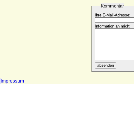
Richard Wilhelm Moritz von Meyerinck,
Kommentar
Generalmajor
* 05.12.1802; + 09.05.1884
Ihre E-Mail-Adresse:
Richard Windsor
Information an mich:
* 26.08.1944;
Richard Woodville (Richard Wydeville)
* um 1405; + 12.08.1469
Richard zu Dohna-Schlobitten, Fürst
* 17.08.1843; + 21.08.1916
Richard zu Dohna-Schlobitten (Richard
absenden
Emil zu Dohna-Schlobitten), Fürst
* 08.10.1872; + 18.11.1918
Impressum
Richarda von der Mark
+ nach 1286
Richarda von der Mark
+ nach 1388
Richarda von Jülich
* 1314; + 07.03.1360
Richarda von Mecklenburg-Schwerin
+ 1412
Richarde von Alfter (Ricarda von Alfter)