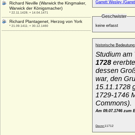
Garrett Wesley (Garret
Richard Neville (Warwick the Kingmaker,
Warwick der Königsmacher)
* 22.11.1428; + 14.04.1471
Geschwister
Richard Plantagenet, Herzog von York
keine erfasst
* 21.09.1411; + 30.12.1460
Richard Plantagenet von Conisburgh
(Richard of Conisburgh)
* 1375; + 05.08.1415
historische Bedeutung
Studium am T
Richard von Cornwall (Richard von
Cornwallis), Römisch-deutscher König
1728
ererbte
* 05.01.1209; + 02-04.1272
dessen Großv
Richard von Cornwall (Sir Richard de
Cornwall)
war,
den Gru
* 1252; + 1296
15.11.1728 g
Richard von Hessen
1729-1746 Mi
* 14.05.1901; + 11.02.1969
Commons).
Richard von Khevenhüller-Metsch, Fürst
* 23.05.1813; + 29.11.1877
Am 09.07.1746 zum B
Richard Wellesley (Sir Richard Colley-
Wesley, später Wellesley), 1st Marquess
Wellesley
Docnr:
11712
* 20.06.1760; + 26.09.1842