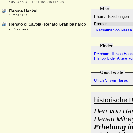
* 05.09.1589; + 16.11.1630/16.11.1639
Ehen
Renate Henkel
* 17.09.1947;
Ehen / Beziehungen:
Renato di Savoia (Renato Gran bastardo
Partner
di Savoia)
Katharina von Nassau
* 1468 (1473 ?); + 31.03.1525
Renatus II. von Lothringen (René II. de
Kinder
Lorraine)
* 02.05.1451; + 10.12.1508
Reinhard III. von Han
Philipp I. der Ältere 
Renatus von Nassau-Breda (Rene de
Chalon)
* 05.02.1519; + 15.07.1544
Geschwister
Renaud de Châtillon (Rainald von
Ulrich V. von Hanau
Chatillon)
* um 1125; + 05.07.1187
Renaud I. de Dammartin (Rainald I. von
historische 
Dammartin, Rainald von Boulogne)
* um 1165; + 1227
Herr von Ha
Rene (Renato) von Bourbon-Parma
Hanau Mitreg
* 17.10.1894; + 30.07.1962
Erhebung i
Rene d'Alencon (Rene von Valois)
* um 1454; + 01.11.1492