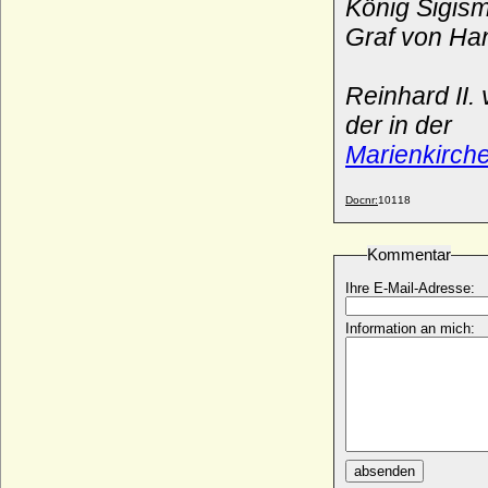
König Sigis
René d'Anjou, Baron de Mézières
Graf von Ha
* 05.10.1483; + 1521
Rene I. von Anjou (Rene I. der Gute von
Reinhard II.
Anjou)
* 16.01.1409; + 10.07.1480
der in der
Renee d'Anjou
Marienkirch
* 21.10.1550; + 1590
Renée Hardouineau de Laudianière
Docnr:
10118
* 1696; + 04.07.1766
Renee de Bourbon-Montpensier
Kommentar
* 1494; + 26.05.1539
Renée de France (Renata von Ferrara)
Ihre E-Mail-Adresse:
* 25.10.1510; + 12.06.1575
Information an mich:
Renée Sanglier
* unbekannt; + unbekannt
Reynhard Diederik Jacob van Reede, 7th
Earl of Athlone
* 24.07.1773; + 31.10.1823
Riccarda Bueri (Piccarda de Bueri)
* 1368; + 1432
absenden