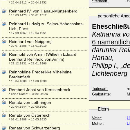
Sterbeort:
H
* 22.04.1412; + 20.04.1452
Reinhard IV. von Hanau-Münzenberg
persönliche Ang
* 14.03.1473; + 30.01.1512
Reinhard Ludwig zu Solms-Hohensolms-
Eheschließ
Lich, Fürst
Katharina vo
* 17.09.1867; + 12.04.1951
6 namentlich
Reinhard von Neipperg
* 30.07.1856; + 15.01.1919
darunter Rei
Reinhold von Arnim (Wilhelm Eduard
Hanau,
Bernhard Reinhold von Arnim)
* 28.12.1831; + 28.01.1866
Philipp I., „d
Reinholdine Frederikke Vilhelmine
Lichtenberg
Bardenfleth
* 18.04.1800; + 14.08.1890
Todesart:
na
Rembert Jobst von Kerssenbrock
Grabstätte:
M
* keine Daten; + keine Daten
Renata von Lothringen
* 20.04.1544; + 22.05.1602
Eltern
Renata von Österreich
Vater:
U
* 02.01.1888; + 16.05.1935
Mutter:
E
Renata von Schwarzenberg