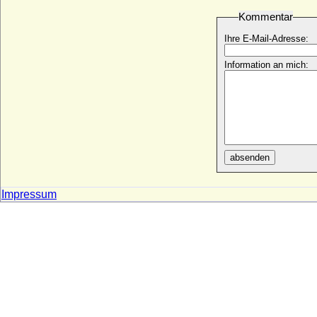
Elizabeth Sperry
Kommentar
* 06.10.1872; + 1911
Ihre E-Mail-Adresse:
Elizabeth Stafford (Lady Elizabeth
Stafford)
* 1494; + 30.11.1558
Information an mich:
Elizabeth Stuart
* 19.08.1596; + 23.02.1662
Elizabeth Tilney
* vor 1447; + 04.04.1497
Elizabeth Trevor (Hon. Elizabeth Trevor)
+ 07.10.1761
absenden
Elizabeth von York (Elizabeth of York)
* 22.04.1444; + 16.11.1503
Impressum
Elizabeth von York
* 11.02.1466; + 11.02.1503
Ella Louise Georgina Mountbatten
* 20.03.1996;
Ella von Bethusy-Huc, Gräfin
* 31.08.1856; + 30.12.1924
Ellen Bischoff-Korthaus
* 06.11.1894; + 26.03.1936