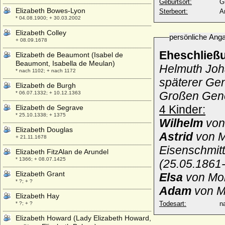
Geburtsort:
G
Elizabeth Bowes-Lyon
Sterbeort:
A
* 04.08.1900; + 30.03.2002
Elizabeth Colley
persönliche Ang
+ 08.09.1678
Eheschließ
Elizabeth de Beaumont (Isabel de
Beaumont, Isabella de Meulan)
Helmuth Joh
* nach 1102; + nach 1172
späterer Ge
Elizabeth de Burgh
Großen Gene
* 06.07.1332; + 10.12.1363
4 Kinder:
Elizabeth de Segrave
* 25.10.1338; + 1375
Wilhelm
von
Elizabeth Douglas
Astrid
von M
+ 21.11.1678
Eisenschmitt
Elizabeth FitzAlan de Arundel
* 1366; + 08.07.1425
(25.05.1861-
Elizabeth Grant
Elsa
von Mol
* ?; + ?
Adam
von M
Elizabeth Hay
Todesart:
na
* ?; + ?
Elizabeth Howard (Lady Elizabeth Howard,