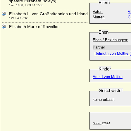
spätere Elizabeth Boleyn)
Eltern
* um 1480; + 03.04.1538
Vater:
V
Elizabeth II. von Großbritannien und Irland
Mutter:
C
* 21.04.1926;
Elizabeth Mure of Rowallan
* unbekannt; + vor 1355
Ehen
Elizabeth Noel (Lady Elizabeth Noel)
Ehen / Beziehungen:
* 1685; + 19.03.1737
Partner
Elizabeth of England (Elizabeth of
Helmuth von Moltke (
Rhuddlan)
* 07.08.1282; + 05.05.1316
Kinder
Elizabeth of Great Britain and Ireland
* 22.05.1770; + 10.01.1840
Astrid von Moltke
Elizabeth Patterson
* 06.02.1785; + 04.04.1879
Geschwister
Elizabeth Sale
keine erfasst
+ 17.06.1738
Elizabeth Sarell
* 1823; + 27.12.1863
Elizabeth Sophie Hawkins-Whitshed
Docnr:
12024
* 27.11.1835; + 04.01.1858