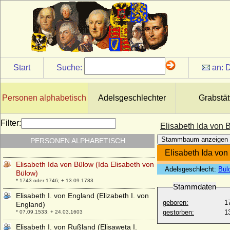
* 26.06.1735; + 11.11.1787
Elisabeth Henriette Reuss ä.L.
* 23.03.1824; + 07.05.1861
Elisabeth Henriette von Hessen-Kassel
* 18.11.1661; + 07.07.1683
Elisabeth Henriette Wilhelmine von
Start
Suche:
an:
D
Czettritz und Neuhaus, Gräfin
* 20.06.1782; + 28.01.1864
Elisabeth Herburt
Personen alphabetisch
Adelsgeschlechter
Grabstät
* um 1523; + 1549
Elisabeth Hildebrand von Train
Filter:
Elisabeth Ida von 
* unbekannt; + unbekannt
Stammbaum anzeigen
PERSONEN ALPHABETISCH
Elisabeth Holländer von Bernau
* 1659; + 08.03.1702
Elisabeth Ida von
Elisabeth Ida von Bülow (Ida Elisabeth von
Adelsgeschlecht:
Bül
Bülow)
* 1743 oder 1746; + 13.09.1783
Stammdaten
Elisabeth I. von England (Elizabeth I. von
geboren:
1
England)
gestorben:
1
* 07.09.1533; + 24.03.1603
Elisabeth I. von Rußland (Elisaweta I.