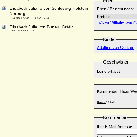
Ehen
Elisabeth Juliane von Schleswig-Holstein-
Ehen / Beziehungen:
Norburg
Partner
* 24.05.1634; + 04.02.1704
Viktor Wilhelm von O
Elisabeth Julie von Bünau, Gräfin
* 15.12.1750; + ?
Kinder
Elisabeth Katharina von Heydebreck
* 03.08.1685; + 14.12.1768
Adolfine von Oertzen
Elisabeth Katharina von Maltzan, Freiin
* 05.10.1632; + 25.05.1674
Geschwister
Elisabeth Kettler
keine erfasst
+ 19.11.1601
Elisabeth Kinsky von Wchinitz und Tettau,
Gräfin
* 04.07.1865; + 10.07.1941
Kommentar:
Haus Wed
Elisabeth Lippens, Gräfin
Docnr:
15470
* 06.05.1939;
Elisabeth Lucretia von Schlesien-Teschen
Kommentar
* 01.06.1599; + 19.05.1653
Elisabeth Madeleine Mason
Ihre E-Mail-Adresse:
* 18.05.1696; + 03.04.1753