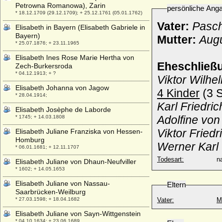
Petrowna Romanowa), Zarin
persönliche Ang
* 18.12.1709 (29.12.1709); + 25.12.1761 (05.01.1762)
Vater:
Pasch
Elisabeth in Bayern (Elisabeth Gabriele in
Bayern)
Mutter:
Augu
* 25.07.1876; + 23.11.1965
Elisabeth Ines Rose Marie Hertha von
Eheschließ
Zech-Burkersroda
* 04.12.1913; + ?
Viktor Wilhe
Elisabeth Johanna von Jagow
4 Kinder
(3 S
* 28.04.1914;
Karl Friedri
Elisabeth Josèphe de Laborde
Adolfine von
* 1745; + 14.03.1808
Viktor Fried
Elisabeth Juliane Franziska von Hessen-
Homburg
Werner Karl 
* 06.01.1681; + 12.11.1707
Todesart:
na
Elisabeth Juliane von Dhaun-Neufviller
* 1602; + 14.05.1653
Elisabeth Juliane von Nassau-
Eltern
Saarbrücken-Weilburg
* 27.03.1598; + 18.04.1682
Vater:
M
Elisabeth Juliane von Sayn-Wittgenstein
* 04.10.1634; + 23.06.1689