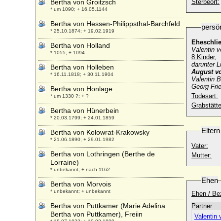
Bertha von Groitzsch
Sterbeort:
* um 1090; + 16.05.1144
Bertha von Hessen-Philippsthal-Barchfeld
persö
* 25.10.1874; + 19.02.1919
Eheschli
Bertha von Holland
Valentin 
* 1055; + 1094
8 Kinder,
darunter L
Bertha von Holleben
August v
* 16.11.1818; + 30.11.1904
Valentin 
Georg Frie
Bertha von Honlage
Todesart:
* um 1330 ?; + ?
Grabstätte
Bertha von Hünerbein
* 20.03.1799; + 24.01.1859
Eltern
Bertha von Kolowrat-Krakowsky
* 21.06.1890; + 29.01.1982
Vater:
Bertha von Lothringen (Berthe de
Mutter:
Lorraine)
* unbekannt; + nach 1162
Ehen
Bertha von Morvois
* unbekannt; + unbekannt
Ehen / Be
Bertha von Puttkamer (Marie Adelina
Partner
Bertha von Puttkamer), Freiin
Valentin