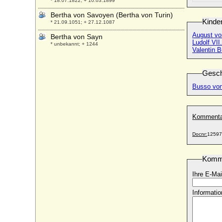
* 18.07.1822; + 10.03.1899
Bertha von Savoyen (Bertha von Turin)
Kinde
* 21.09.1051; + 27.12.1087
August vo
Bertha von Sayn
Ludolf VII
* unbekannt; + 1244
Valentin 
Bertha von Schlichten
* 23.04.1818; + 13.12.1892
Gesch
Bertha von Schwaben (Berta von
Busso von
Alamannien)
* um 907; + nach 02.01.966
Bertha von Staufen (Bertrada von Staufen,
Kommenta
Bertha von Boll)
* um 1088 (1089); + nach 1120 (vor 1142)
Docnr:
12597
Bertha von Sulzbach (Kaiserin Irene)
* um 1110; + 29.08.1159 (1158)
Komm
Bertha von Westerburg (Bertha von
Runkel-Westerburg)
Ihre E-Mai
+ 24.12.1418
Bertha von Winterfeld
Informatio
* 01.09.1847; + 30.11.1916
Bertha Wilhelmine Franziska von Werder
* 15.01.1819; + 11.10.1851