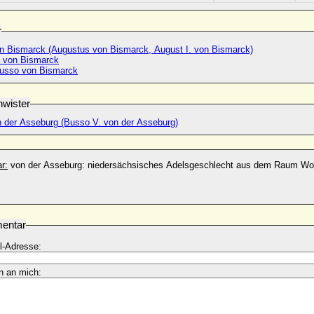
r
n Bismarck (Augustus von Bismarck, August I. von Bismarck)
. von Bismarck
Busso von Bismarck
wister
 der Asseburg (Busso V. von der Asseburg)
r:
von der Asseburg: niedersächsisches Adelsgeschlecht aus dem Raum Wol
entar
l-Adresse:
n an mich: