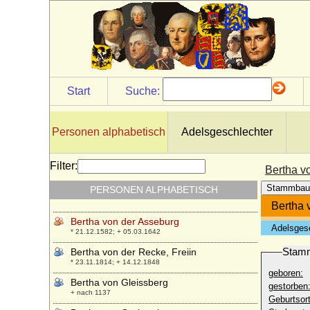
* 10.05.1775; + 02.10.1833
Bertha Sophie von Krosigk
+ 1686
Bertha Sophie von Saldern (Bartha Sophie
von Saldern)
+ 03.06.1670
Start
Suche:
Bertha von Arnim
* 14.11.1883; + 24.11.1946
Bertha von Bischoffwerder
Personen alphabetisch
Adelsgeschlechter
* 19.06.1799; + 26.07.1823
Bertha von Brause
Filter:
Bertha v
* 03.06.1807; + 01.05.1845
Stammbau
PERSONEN ALPHABETISCH
Bertha von Burgund
* 967; + nach 1010
Bertha 
Bertha von der Asseburg
Adelsges
* 21.12.1582; + 05.03.1642
Stam
Bertha von der Recke, Freiin
* 23.11.1814; + 14.12.1848
geboren:
Bertha von Gleissberg
gestorben
+ nach 1137
Geburtsort