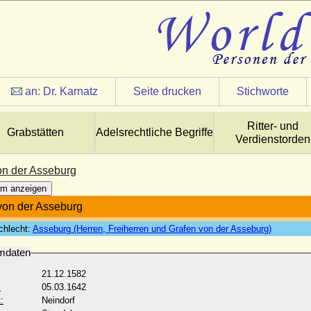
an:
Dr. Karnatz
Seite drucken
Stichworte
Ritter- und
Grabstätten
Adelsrechtliche Begriffe
Verdienstorden
on der Asseburg
m anzeigen
von der Asseburg
chlecht:
Asseburg (Herren, Freiherren und Grafen von der Asseburg)
mdaten
21.12.1582
:
05.03.1642
:
Neindorf