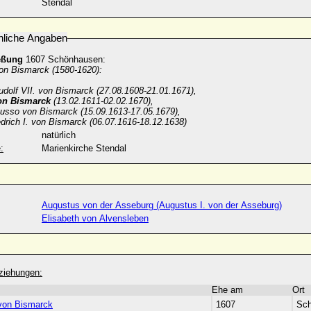
Stendal
nliche Angaben
eßung
1607 Schönhausen:
von Bismarck (1580-1620):
udolf VII. von Bismarck (27.08.1608-21.01.1671),
on Bismarck
(13.02.1611-02.02.1670),
Busso von Bismarck (15.09.1613-17.05.1679),
drich I. von Bismarck (06.07.1616-18.12.1638)
natürlich
:
Marienkirche Stendal
Augustus von der Asseburg (Augustus I. von der Asseburg)
Elisabeth von Alvensleben
ziehungen:
Ehe am
Ort
 von Bismarck
1607
Sc