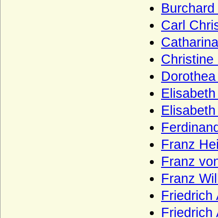
Wenckheim (Wenkheim), Herren,
Burchard
Freiherren und Grafen von Wenckheim
Carl Chri
Westerholt (Westerholt-Gysenberg),
Reichsfreiherren und Reichsgrafen von W.
Catharina
und W.-G.
Christine
Wettiner
Dorothea 
Widmann (Ritter, Freiherren von
Widmann, Grafen von Widmann-
Elisabeth
Sedlnitzky)
Elisabeth
Wigeriche
Wilamowitz (von Wilamowitz-Möllendorf,
Ferdinan
Freiherren und Grafen)
Franz Hei
Wilczek (Freiherren und Pannerherren,
Reichsgrafen)
Franz von
Windisch-Graetz
Franz Wi
Winterfeld (Familie von Winterfeld)
Friedrich
Wittelsbacher
Friedrich