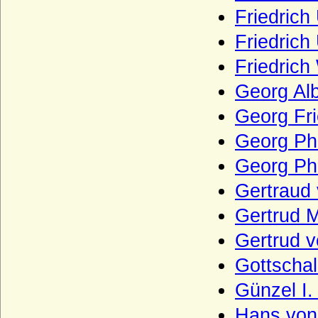
Wobeser (Herren von Wobeser)
Friedrich
Wolff (Herren von Wolff)
Friedrich 
Wolff von Gudenberg
Friedrich
Wolff-Metternich
Georg Alb
Wrangel (Herren, Freiherren und Grafen
von Wrangel)
Georg Fri
Wratislaw von Mitrowicz (Böhmische
Georg Phi
Freiherren und Grafen, Reichsgrafen)
Georg Phi
Wrbna und Freudenthal
Gertraud 
Wrede (bayerisches Adelgeschlecht),
Herren, Reichsfreiherren, Grafen und
Gertrud 
Fürsten
Gertrud v
Wrede (westfälisches Adelsgeschlecht),
Herren, Freiherren und (schwedische)
Gottschal
Grafen von Wrede
Günzel I.
Wreech (Herren und Grafen von Wreech)
Hans von 
Wulffen (Anhalt-Magdeburg), Herren von