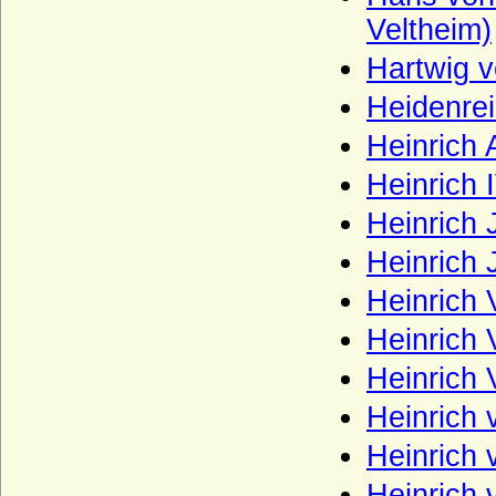
Wulffen
Veltheim)
Wulffen (Brandenburg; kurmärkisches
Hartwig v
Adelsgeschlecht)
Wulffen (Halberstadt), Herren von Wulffen
Heidenrei
(auch Freiherren)
Heinrich 
Wustrow (Herren von Wustrow)
Heinrich I
Wylich und Lottum (Herren von Wylich,
Herren, Freiherren und Grafen von Wylich
Heinrich 
und Lottum)
Heinrich 
Yorck von Wartenburg
Heinrich 
Zähringer (Herzöge von Zähringen, Haus
Baden, Herzöge von Teck)
Heinrich 
Zastrow (Herren von Zastrow)
Heinrich 
Zieten
Heinrich 
Zollikofer und Altenklingen (Herren von
Heinrich 
Zollikofer und Altenklingen)
Heinrich 