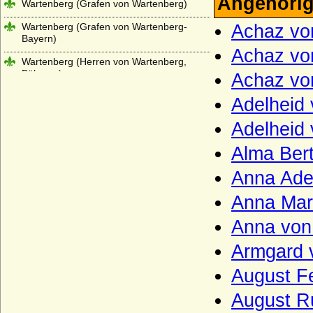
Angehörig
Wartenberg (Grafen von Wartenberg)
Wartenberg (Grafen von Wartenberg-
Achaz von
Bayern)
Achaz von
Wartenberg (Herren von Wartenberg,
Böhmen)
Achaz von
Wartensleben (Herren und Grafen von
Adelheid 
Wartensleben)
Adelheid 
Wasa
Alma Ber
Wassiltschikow (Fürsten Wassiltschikow)
Anna Ade
Wedel (Herren, Freiherren und Grafen
von Wedel)
Anna Mari
Weichs (von Weichs zur Wenne, v. Weichs
Anna von
zu Rösberg), Herren, Freiherren
Armgard 
Welfen
Welfen (Jüngere Welfen, Haus Welf-Este)
August Fe
Wellesley
August Ru