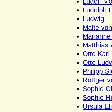
Ludolf Mo
Ludolph H
Ludwig I.
Malte von
Marianne 
Matthias 
Otto Karl
Otto Ludw
Philipp S
Röttger v
Sophie Ch
Sophie H
Ursula El