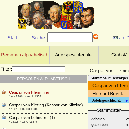
von Massow)
* 10.06.1639; + 10.12.1694
Caspar Ludwig August von Stael zu
Sutthausen und Wulften, Freiherr
* 16.07.1796; + 13.12.1848
Caspar Otto von Massow (Kaspar Otto
Start
Suche:
an:
D
von Massow)
* 21.03.1665; + 12.06.1736
Caspar von Carnitz (1)
Personen alphabetisch
Adelsgeschlechter
Grabstät
+ nach 1583
Caspar von Carnitz (2)
* kein Geburtsjahr, urkdl. 1603, 1605, 1621; + kein
Filter:
Caspar von Flemm
Todesjahr
Stammbaum anzeigen
PERSONEN ALPHABETISCH
Caspar von Carnitz (3)
* 16.10.1590 (Taufdat.); + 20.12.1641
Caspar von Flem
Caspar von Flemming
Herr auf Boeck
* vor 1480; + nach 1551
Adelsgeschlecht:
Fle
Caspar von Klitzing (Kaspar von Klitzing)
* 1581; + 02.03.1638
Stammdaten
Caspar von Lehndorff (1)
geboren:
v
* 1522; + 16.07.1576
gestorben:
n