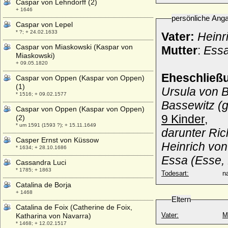
Caspar von Lehndorff (2)
+ 1646
persönliche Ang
Caspar von Lepel
* ?; + 24.02.1633
Vater:
Heinr
Caspar von Miaskowski (Kaspar von
Mutter
:
Essa
Miaskowski)
+ 09.05.1820
Eheschließ
Caspar von Oppen (Kaspar von Oppen)
(1)
Ursula von B
* 1516; + 09.02.1577
Bassewitz (g
Caspar von Oppen (Kaspar von Oppen)
9 Kinder,
(2)
* um 1591 (1593 ?); + 15.11.1649
darunter Ri
Casper Ernst von Küssow
Heinrich von
* 1634; + 28.10.1686
Essa (Esse, 
Cassandra Luci
* 1785; + 1863
Todesart:
na
Catalina de Borja
+ 1468
Eltern
Catalina de Foix (Catherine de Foix,
Vater:
M
Katharina von Navarra)
* 1468; + 12.02.1517