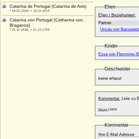
Catarina de Portugal (Catarina de Avis)
Ehen
* 18.01.1540; + 15.11.1614
Ehen / Beziehungen:
Catarina von Portugal (Catharina von
Partner
Braganza)
Ursula von Bassewit
* 25.11.1638; + 31.12.1705
Caterina de' Medici
* 02.05.1593; + 17.04.1629
Kinder
Caterina Gonzaga (Katharina Gonzaga-
Essa von Flemming (E
Nevers)
* 21.01.1568; + 01.12.1629
Geschwister
Caterina Malatesta
* unbekannt; + unbekannt
keine erfasst
Caterina Maria Balbiano
* 1670; + 16.12.1719
Caterina Micaela de España (Katharina
Kommentar:
Linie zu 
Michaela von Spanien)
* 10.10.1567; + 06.11.1597
Docnr:
13869
Caterina Sforza
* 1463; + 28.05.1509
Kommentar
Caterina Visconti
Ihre E-Mail-Adresse:
* um 1358; + 14.10.1404