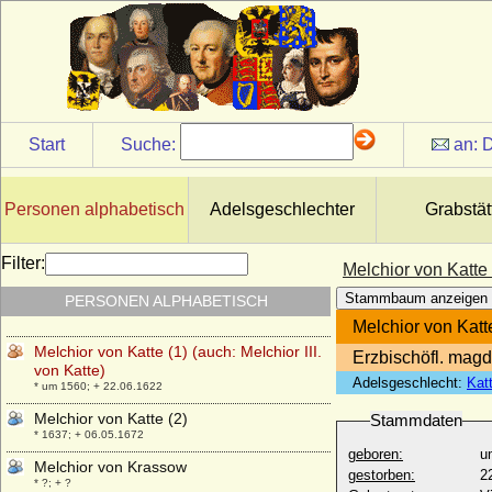
* 16.08.1843; + 03.08.1925
Melchior Christoph von Rohr
* 17.11.1707; + 11.04.1772
Melchior Friedrich von Schönborn, Graf
* 16.03.1644; + 19.05.1717
Melchior II. von Zieten
Start
Suche:
an:
D
* vor 1541; + 1598
Melchior Reinhard von Berlichingen,
Freiherr
Personen alphabetisch
Adelsgeschlechter
Grabstät
* 22.12.1587; + 16.02.1637
Melchior von Berlichingen, Freiherr
Filter:
Melchior von Katte (
* 25.03.1629; + 17.07.1685
Stammbaum anzeigen
PERSONEN ALPHABETISCH
Melchior von Kannacher
+ 1577
Melchior von Katte
Melchior von Katte (1) (auch: Melchior III.
Erzbischöfl. magd
von Katte)
Adelsgeschlecht:
Kat
* um 1560; + 22.06.1622
Melchior von Katte (2)
Stammdaten
* 1637; + 06.05.1672
geboren:
u
Melchior von Krassow
gestorben:
2
* ?; + ?