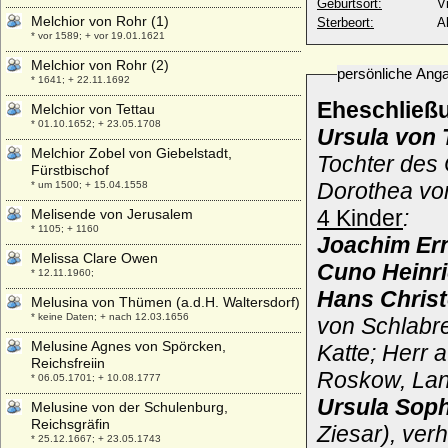
Geburtsort:
Vi
Melchior von Rohr (1)
Sterbeort:
Al
* vor 1589; + vor 19.01.1621
Melchior von Rohr (2)
persönliche Ang
* 1641; + 22.11.1692
Eheschließ
Melchior von Tettau
* 01.10.1652; + 23.05.1708
Ursula von
Melchior Zobel von Giebelstadt,
Tochter des
Fürstbischof
Dorothea vo
* um 1500; + 15.04.1558
4 Kinder
:
Melisende von Jerusalem
* 1105; + 1160
Joachim Ern
Melissa Clare Owen
Cuno Heinric
* 12.11.1960;
Hans Christ
Melusina von Thümen (a.d.H. Waltersdorf)
* keine Daten; + nach 12.03.1656
von Schlabre
Melusine Agnes von Spörcken,
Katte; Herr 
Reichsfreiin
Roskow, Lan
* 06.05.1701; + 10.08.1777
Ursula Soph
Melusine von der Schulenburg,
Reichsgräfin
Ziesar), ver
* 25.12.1667; + 23.05.1743