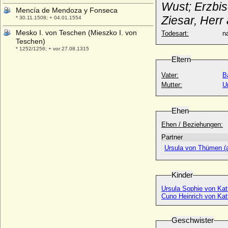
Wust; Erzbi
Mencía de Mendoza y Fonseca
Ziesar, Herr
* 30.11.1508; + 04.01.1554
Mesko I. von Teschen (Mieszko I. von
Todesart:
na
Teschen)
* 1252/1256; + vor 27.08.1315
Eltern
Metta von Pogwisch (Mette von Pogwisch)
* keine Daten; + nach 1513
Vater:
B
Mutter:
U
Mette-Marit Tjessem Hoiby
* 19.08.1973;
Micaela Cousino y Quinones de Leon
Ehen
* 30.04.1938;
Ehen / Beziehungen:
Micaela von Preußen
Partner
* 05.03.1967;
Ursula von Thümen (
Michael Biron von Curland
* 20.01.1944;
Kinder
Michael Czekélius von Rosenfeld
* 1680; + 14.10.1770
Ursula Sophie von Katt
Cuno Heinrich von Katt
Michael I. von Rumänien
* 25.10.1921;
Geschwister
Michael I. von Seinsheim (Michael II. von