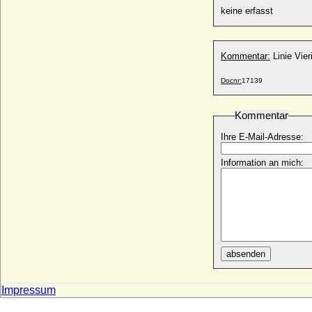
Seinsheim)
keine erfasst
+ 19.03.1469
Michael I. von Wertheim-Breuberg
* 1400; + 25.07.1440
Kommentar:
Linie Vier
Michael II. von Seinsheim (Michael III. von
Seinsheim)
Docnr:
17139
+ 10.09.1499
Michael II. von Wertheim
Kommentar
* 1452; + 24.03.1531
Michael III. von Wertheim
Ihre E-Mail-Adresse:
* 1531 (1529 ?); + 14.03.1556
Information an mich:
Michael John Ulick Knatchbull (Hon.
Michael Knatchbull)
* 24.05.1950;
Michael Karl Joseph von Kaunitz
* 05.05.1745; + 1810
Michael Karl von Kaunitz
* 06.03.1803; + 10.04.1852
absenden
Michael Kelly Bryan
* 09.08.1916; + 20.08.1972
Impressum
Michael Naylor-Leyland
* 14.07.1956;