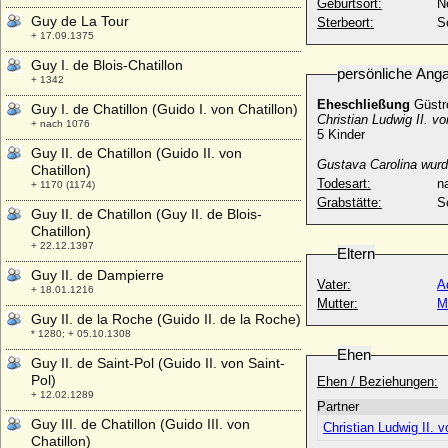
Geburtsort:
N
Guy de La Tour
Sterbeort:
S
+ 17.09.1375
Guy I. de Blois-Chatillon
persönliche Ang
+ 1342
Eheschließung
Güstr
Guy I. de Chatillon (Guido I. von Chatillon)
Christian Ludwig II. 
+ nach 1076
5 Kinder
Guy II. de Chatillon (Guido II. von
Gustava Carolina
wurd
Chatillon)
Todesart:
na
+ 1170 (1174)
Grabstätte:
S
Guy II. de Chatillon (Guy II. de Blois-
Chatillon)
+ 22.12.1397
Eltern
Guy II. de Dampierre
Vater:
A
+ 18.01.1216
Mutter:
M
Guy II. de la Roche (Guido II. de la Roche)
* 1280; + 05.10.1308
Ehen
Guy II. de Saint-Pol (Guido II. von Saint-
Pol)
Ehen / Beziehungen:
+ 12.02.1289
Partner
Guy III. de Chatillon (Guido III. von
Christian Ludwig II.
Chatillon)