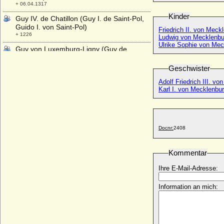
+ 06.04.1317
Kinder
Guy IV. de Chatillon (Guy I. de Saint-Pol,
Guido I. von Saint-Pol)
Friedrich II. von Mec
+ 1226
Ludwig von Mecklenbu
Ulrike Sophie von Mec
Guy von Luxemburg-Ligny (Guy de
Luxembourg-Ligny)
* 1340; + 1371
Geschwister
Guye de Chalon (Guya di Borgogna)
Adolf Friedrich III. vo
+ 24.06.1316
Karl I. von Mecklenbur
Guyotte de Lille
* 1275; + 1338
Gwendolen Florence Mary Onslow
Docnr:
2408
* 22.07.1881; + 16.02.1966
Gwyneth Ethel Edward
Kommentar
+ 07.03.1996
Gytha von Wessex
Ihre E-Mail-Adresse:
+ 1098/1107 ?
Information an mich: