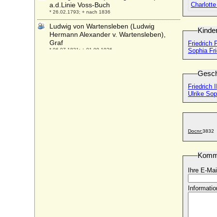
a.d.Linie Voss-Buch
Charlott
* 26.02.1793; + nach 1836
Ludwig von Wartensleben (Ludwig
Kinde
Hermann Alexander v. Wartensleben),
Graf
Friedrich
* 06.07.1831; + 01.09.1926
Sophia Fr
Ludwig von Wildenbruch (Louis von
Wildenbruch)
Gesch
* 28.03.1803; + 29.11.1874
Friedrich 
Ludwig von Württemberg (Ludwig der
Ulrike So
Fromme), Herzog
* 01.01.1554; + 28.08.1593
Ludwig Wilhelm in Bayern
* 17.01.1884; + 05.11.1968
Docnr:
3832
Ludwig Wilhelm in Bayern (Ludwig Herzog
in Bayern)
Komm
* 21.06.1831; + 06.11.1920
Ihre E-Mai
Ludwig Wilhelm von Baden-Baden
(genannt der Türkenlouis)
Informatio
* 08.04.1655; + 04.01.1707
Ludwig X. von Bayern, Herzog
* 18.09.1495; + 22.04.1545