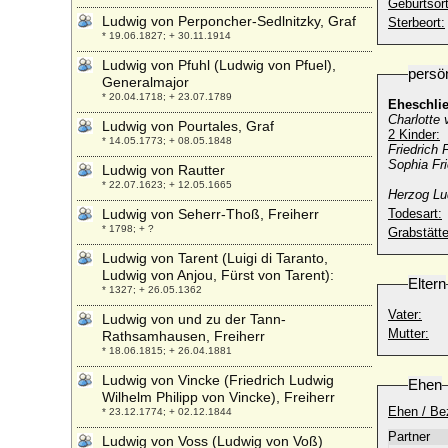
Geburtsort
Ludwig von Perponcher-Sedlnitzky, Graf
Sterbeort:
* 19.06.1827; + 30.11.1914
Ludwig von Pfuhl (Ludwig von Pfuel),
persö
Generalmajor
* 20.04.1718; + 23.07.1789
Eheschli
Charlotte
Ludwig von Pourtales, Graf
2 Kinder:
* 14.05.1773; + 08.05.1848
Friedrich 
Sophia Fr
Ludwig von Rautter
* 22.07.1623; + 12.05.1665
Herzog Lu
Ludwig von Seherr-Thoß, Freiherr
Todesart:
* 1798; + ?
Grabstätte
Ludwig von Tarent (Luigi di Taranto,
Ludwig von Anjou, Fürst von Tarent):
Eltern
* 1327; + 26.05.1362
Vater:
Ludwig von und zu der Tann-
Mutter:
Rathsamhausen, Freiherr
* 18.06.1815; + 26.04.1881
Ludwig von Vincke (Friedrich Ludwig
Ehen
Wilhelm Philipp von Vincke), Freiherr
Ehen / Be
* 23.12.1774; + 02.12.1844
Partner
Ludwig von Voss (Ludwig von Voß)