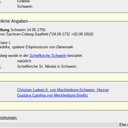
:
Grabow
Schwerin
nliche Angaben
eßung
Schwerin 14.05.1755:
 von Sachsen-Coburg-Saalfeld (*24.09.1731 +02.08.1810):
Franz I.
iedrike, spätere Erbprinzessin von Dänemark
dwig wurde in der
Schelfkirche Schwerin
bestattet.
natürlich
:
Schelfkirche St. Nikolai in Schwerin
Christian Ludwig II. von Mecklenburg-Schwerin, Herzog
Gustava Carolina von Mecklenburg-Strelitz
ziehungen:
Ehe 