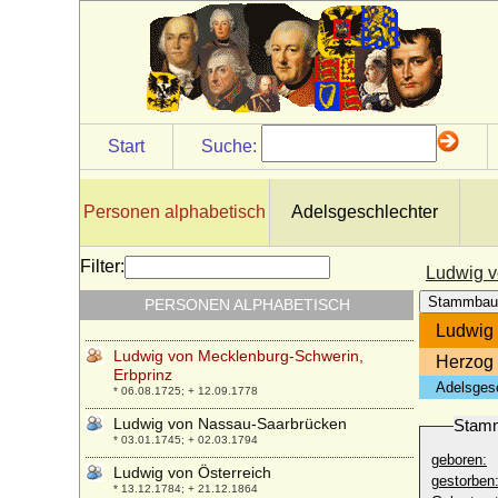
Ludwig von Hessen und bei Rhein
* 25.10.1931; + 16.11.1937
Ludwig von Hessen und bei Rhein
* 20.11.1908; + 30.05.1968
Ludwig von Lehndorff
* 09.05.1662; + 15.10.1717
Start
Suche:
Ludwig von Löwenstein (Ludwig I. von
Löwenstein)
* 29.09.1463; + 28.03.1524
Personen alphabetisch
Adelsgeschlechter
Ludwig von Maltzahn, Freiherr
* 11.10.1772; + 21.12.1829
Filter:
Ludwig v
Ludwig von Massow (Ludwig Friedrich
Stammbau
PERSONEN ALPHABETISCH
Joachim Valentin von Massow)
* 11.06.1794; + 02.09.1859
Ludwig 
Ludwig von Mecklenburg-Schwerin,
Herzog 
Erbprinz
Adelsges
* 06.08.1725; + 12.09.1778
Ludwig von Nassau-Saarbrücken
Stam
* 03.01.1745; + 02.03.1794
geboren:
Ludwig von Österreich
gestorben
* 13.12.1784; + 21.12.1864