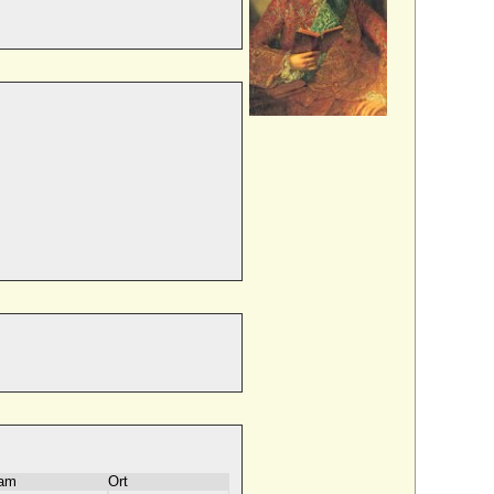
am
Ort