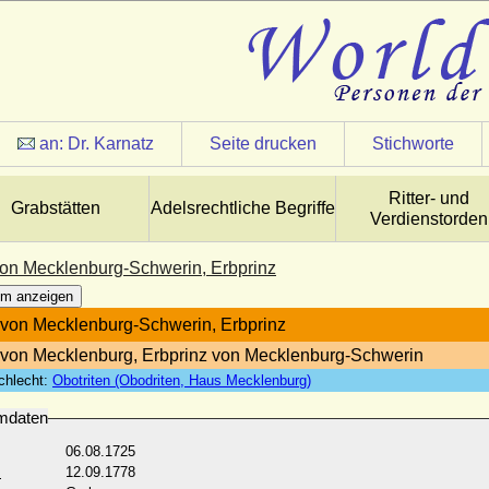
an:
Dr. Karnatz
Seite drucken
Stichworte
Ritter- und
Grabstätten
Adelsrechtliche Begriffe
Verdienstorden
on Mecklenburg-Schwerin, Erbprinz
m anzeigen
von Mecklenburg-Schwerin, Erbprinz
von Mecklenburg, Erbprinz von Mecklenburg-Schwerin
chlecht:
Obotriten (Obodriten, Haus Mecklenburg)
mdaten
06.08.1725
:
12.09.1778