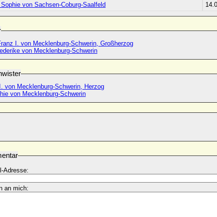
e Sophie von Sachsen-Coburg-Saalfeld
14.
r
 Franz I. von Mecklenburg-Schwerin, Großherzog
iederike von Mecklenburg-Schwerin
wister
II. von Mecklenburg-Schwerin, Herzog
phie von Mecklenburg-Schwerin
entar
l-Adresse:
n an mich: