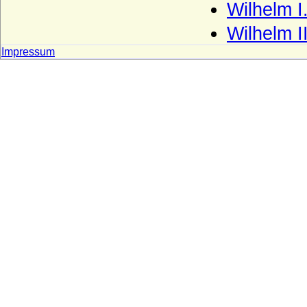
Montmorency)
Wilhelm I
Haus Namur
Wilhelm I
Haus Nassau (Ottonische Linie)
Impressum
Haus Nassau (Walramische Linie)
Haus Oettingen
Haus Oldenburg
Haus Orléans-Longueville
Haus Petrovic-Njego?
Haus Plantagenet
Haus Poniatowski
Haus Pückler
Haus Radziwill
Haus Rappoltstein (Herren zu
Rappoltstein)