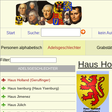
Haus Grailly (Haus Foix-Grailly)
Haus Grimaldi
Haus Guise (Haus Lothringen-Guise)
Haus Habsburg (Habsburger)
Start
Suche:
kein Au
Haus Habsburg-Lothringen
Haus Hanau
Personen alphabetisch
Adelsgeschlechter
Grabstät
Haus Hannover (Welfen)
Filter:
Haus Hol
Haus Hauteville
ADELSGESCHLECHTER
Haus Hohenlohe
Haus Holland (Gerulfinger)
Haus Isenburg (Haus Ysenburg)
Haus Jimenez
Haus Jülich