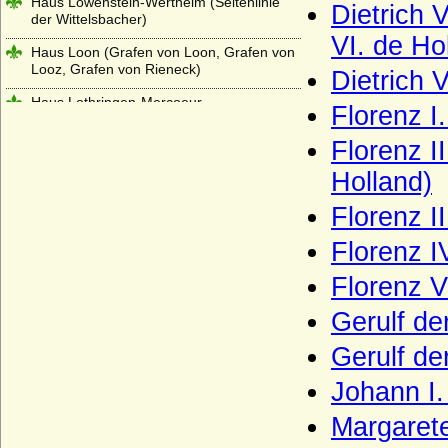
Haus Löwenstein-Wertheim (Seitenlinie
Dietrich 
der Wittelsbacher)
VI. de Ho
Haus Loon (Grafen von Loon, Grafen von
Looz, Grafen von Rieneck)
Dietrich 
Haus Lothringen-Mercoeur
Florenz I.
Haus Lothringen-Vaudemont
Florenz II
Haus Lusignan
Holland)
Haus Luxemburg (Haus Limburg-
Florenz II
Luxemburg)
Florenz IV
Haus Luxemburg-Ligny
Florenz V
Haus Manderscheid (Herren und Grafen
von Manderscheid)
Gerulf de
Haus Melun
Gerulf der
Haus Merode (Maison de Merode)
Johann I.
Haus Montfort-l'Amaury
Margaret
Haus Montmorency (Maison de