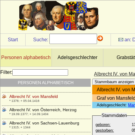
Albrecht III. von Österreich, Herzog
* 09.09.1348; + 29.08.1395
Albrecht III. von Sachsen-Lauenburg-
Ratzeburg
* um 1275; + 1308
Albrecht III. von Sachsen-Wittenberg
(Albrecht III. der Arme)
Start
Suche:
an:
D
* um 1375; + 27.11.1422
Albrecht IV. der Weise von Habsburg
* um 1188; + 22.11.1240
Personen alphabetisch
Adelsgeschlechter
Grabstät
Albrecht IV. von Anhalt-Köthen
+ 06.09.1423
Filter:
Albrecht IV. von M
Albrecht IV. von Bayern (Albrecht IV. der
Stammbaum anzeigen
PERSONEN ALPHABETISCH
Weise), Herzog
* 15.12.1447; + 18.03.1508
Albrecht IV. von 
Albrecht IV. von Mansfeld
Graf von Mansfel
* 1376; + 05.04.1416
Adelsgeschlecht:
Man
Albrecht IV. von Österreich, Herzog
* 19.09.1377; + 14.09.1404
Stammdaten
Albrecht IV. von Sachsen-Lauenburg
geboren:
1
* 1315; + 1344
gestorben:
0