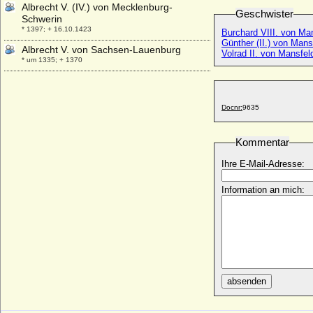
Albrecht V. (IV.) von Mecklenburg-
Geschwister
Schwerin
* 1397; + 16.10.1423
Burchard VIII. von Man
Günther (II.) von Mans
Albrecht V. von Sachsen-Lauenburg
Volrad II. von Mansfel
* um 1335; + 1370
Albrecht V. von Wernigerode
* vor 1268; + 1319
Docnr:
9635
Albrecht VI. der Leuchtenberger von
Bayern
* 13.04.1584; + 05.07.1666
Kommentar
Albrecht VI. von der Schulenburg
Ihre E-Mail-Adresse:
* 1557; + 24.06.1607
Albrecht VI. von Österreich, Herzog
Information an mich:
* 18.12.1418; + 02.12.1463
Albrecht VII. der Schöne von
Mecklenburg-Güstrow, Herzog
* 28.07.1488; + 05.01.1547
Albrecht VII. von Mansfeld-Hinterort
* 18.06.1480; + 05.03.1560
absenden
Albrecht VII. von Österreich (Albrecht der
Fromme)
* 13.11.1559; + 13.07.1621