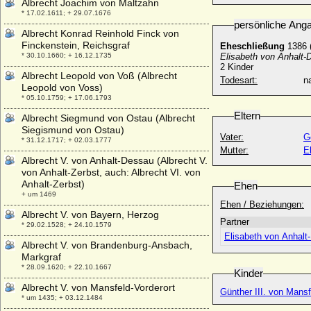
Albrecht Joachim von Maltzahn
* 17.02.1611; + 29.07.1676
persönliche Ang
Albrecht Konrad Reinhold Finck von
Finckenstein, Reichsgraf
Eheschließung
1386 
* 30.10.1660; + 16.12.1735
Elisabeth von Anhalt-
2 Kinder
Albrecht Leopold von Voß (Albrecht
Todesart:
na
Leopold von Voss)
* 05.10.1759; + 17.06.1793
Eltern
Albrecht Siegmund von Ostau (Albrecht
Siegismund von Ostau)
Vater:
G
* 31.12.1717; + 02.03.1777
Mutter:
E
Albrecht V. von Anhalt-Dessau (Albrecht V.
von Anhalt-Zerbst, auch: Albrecht VI. von
Anhalt-Zerbst)
Ehen
+ um 1469
Ehen / Beziehungen:
Albrecht V. von Bayern, Herzog
Partner
* 29.02.1528; + 24.10.1579
Elisabeth von Anhalt
Albrecht V. von Brandenburg-Ansbach,
Markgraf
* 28.09.1620; + 22.10.1667
Kinder
Albrecht V. von Mansfeld-Vorderort
Günther III. von Mansf
* um 1435; + 03.12.1484