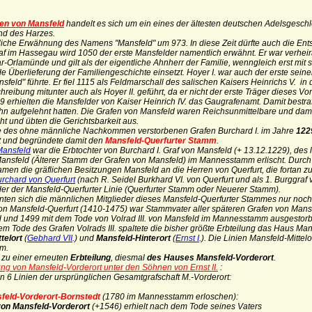
en von Mansfeld
handelt es sich um ein eines der ältesten deutschen Adelsgesch
nd des Harzes.
liche Erwähnung des Namens "Mansfeld" um 973. In diese Zeit dürfte auch die Ent
af im Hassegau wird 1050 der erste Mansfelder namentlich erwähnt. Er war verheira
-Orlamünde und gilt als der eigentliche Ahnherr der Familie, wenngleich erst mi
 Überlieferung der Familiengeschichte einsetzt. Hoyer I. war auch der erste sein
sfeld" führte. Er fiel 1115 als Feldmarschall des salischen Kaisers Heinrichs V. in
reibung mitunter auch als Hoyer II. geführt, da er nicht der erste Träger dieses V
 erhielten die Mansfelder von Kaiser Heinrich IV. das Gaugrafenamt. Damit bestraft
hn aufgelehnt hatten. Die Grafen von Mansfeld waren Reichsunmittelbare und dami
t und übten die Gerichtsbarkeit aus.
e des ohne männliche Nachkommen verstorbenen Grafen Burchard I. im Jahre
12
t und begründete damit den
Mansfeld-Querfurter Stamm
.
Mansfeld
war die Erbtochter von Burchard I. Graf von Mansfeld (+ 13.12.1229), des 
ansfeld (Älterer Stamm der Grafen von Mansfeld) im Mannesstamm erlischt. Durch 
amen die gräflichen Besitzungen Mansfeld an die Herren von Querfurt, die fortan zu
rchard von Querfurt
(nach R. Seidel Burkhard VI. von Querfurt und als 1. Burggraf
r der Mansfeld-Querfurter Linie (Querfurter Stamm oder Neuerer Stamm).
ten sich die männlichen Mitglieder dieses Mansfeld-Querfurter Stammes nur noch 
 von Mansfeld-Querfurt (1410-1475) war Stammvater aller späteren Grafen von Mans
 und 1499 mit dem Tode von Volrad III. von Mansfeld im Mannesstamm ausgestor
m Tode des Grafen Volrads III. spaltete die bisher größte Erbteilung das Haus Man
telort
(
Gebhard VII
.) und
Mansfeld-Hinterort
(
Ernst I
.).
Die Linien Mansfeld-Mittel
m.
 zu einer erneuten
Erbteilung
, diesmal
des Hauses Mansfeld-Vorderort
.
ung von Mansfeld-Vorderort unter den Söhnen von Ernst II.
:
n 6 Linien der ursprünglichen Gesamtgrafschaft M.-Vorderort:
sfeld-Vorderort-Bornstedt
(1780 im Mannesstamm erloschen):
. von Mansfeld-Vorderort
(+1546) erhielt nach dem Tode seines Vaters