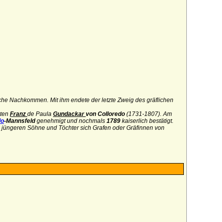
he Nachkommen. Mit ihm endete der letzte Zweig des gräflichen
sten
Franz
de Paula
Gundackar
von Colloredo
(1731-1807). Am
do
-Mannsfeld
genehmigt und nochmals
1789
kaiserlich bestätigt.
e jüngeren Söhne und Töchter sich Grafen oder Gräfinnen von