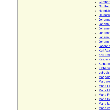
Pappenheim (Reichsmarschälle, Grafen)
Günther 
Günther 
Pernstein
Heinrich
Heinrich
Perponcher (Familie von Perponcher)
Johann A
Johann E
Perponcher-Sedlnitzky (Reichsgrafen,
Johann G
Grafen von Perponcher-Sedlnitzky)
Johann G
Pflugk (Pflug), Herren, böhmische
Johann H
Freiherren und Reichsgrafen von Pflugk
Johann I
Joseph 
Pfuel (Pfuhl), die Herren von Pfuel (Pfuhl)
Karl Ad
Karl Fra
Piasten
Kaspar v
Katharin
Pieverling (Herren von Pieverling)
Katharin
Lutrudis
Platen (Mark)
Magdale
Margare
Platen (Pommern/Rügen), Herren,
Reichsfreiherren und Reichsgrafen)
Maria E
Maria E
Plessen (v. Plessen, v. Scheel-Plessen, v.
Maria Fr
Pl.-Cronstern, Freiherren v. Maltzahn
Maria He
Grafen v. Plessen)
Maria Is
Maria vo