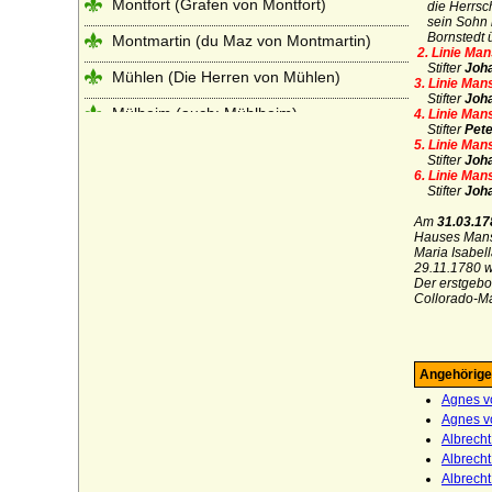
Montfort (Grafen von Montfort)
die Herrscha
sein Sohn
Bornstedt 
Montmartin (du Maz von Montmartin)
2. Linie Ma
Stifter
Joha
Mühlen (Die Herren von Mühlen)
3. Linie Man
Stifter
Joha
Mülheim (auch: Mühlheim)
4. Linie Man
Stifter
Pete
5. Linie Man
Münchhausen (Herren und Freiherren von
Stifter
Joha
Münchhausen)
6. Linie Man
Stifter
Joha
Neipperg (Reichsfreiherren und
Reichsgrafen von Neipperg)
Am
31.03.17
Hauses Mans
Maria Isabel
Nesselrode (Herren, Reichsfreiherren und
29.11.1780 w
Reichsgrafen von Nesselrode)
Der erstgebo
Collorado-M
Netz (Herren von Netz)
Nostitz (Freiherren und Grafen von
Nostitz)
Angehörige
Agnes v
Oberg (Herren und Grafen von Oberg)
Agnes vo
Albrecht
Obotriten (Obodriten, Haus Mecklenburg)
Albrecht
Oertzen (Adelsfamilie von Oertzen)
Albrecht