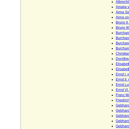
Albrecht
Oppen (Ritter und Herren von Oppen)
Amalia 
Anna So
Orsini
Anna vo
Bruno II
Orsini-Rosenberg (Freiherren, Grafen und
Bruno II
Fürsten)
Burchard
Burchard
Ostau (Herren von Ostau)
Burchard
Osten (Herren und Grafen von der Osten)
Burchard
Christia
Osten genannt Sacken (Osten-Sacken),
Dorothe
Herren, Freiherren, Grafen und Fürsten
Elisabe
von der Osten-Sacken
Elisabet
Ernst I.
Otakare (Ottokare, Traungauer)
Ernst II
Ernst Lu
Owstin (Herren von Owstin)
Ernst VI
Franz Ma
Pahlen (Freiherren und Grafen von der
Friedric
Pahlen)
Gebhard 
Palaiologen
Gebhard 
Gebhard
Pannwitz (Herren von Pannwitz)
Gebhard
Gebhard 