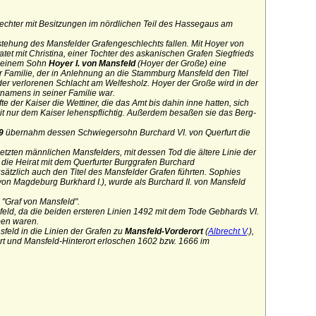
lechter mit Besitzungen im nördlichen Teil des Hassegaus am
stehung des Mansfelder Grafengeschlechts fallen.
Mit Hoyer von
tet mit Christina, einer Tochter des askanischen Grafen
Siegfrieds
t seinem Sohn
Hoyer I. von Mansfeld
(Hoyer der Große) eine
er Familie, der in Anlehnung an die Stammburg Mansfeld den Titel
 der verlorenen
Schlacht am Welfesholz
. Hoyer der Große wird in der
ornamens in seiner Familie war.
e der Kaiser die Wettiner, die das Amt bis dahin inne hatten, sich
t nur dem Kaiser lehenspflichtig. Außerdem besaßen sie das Berg-
29
übernahm dessen Schwiegersohn Burchard VI. von Querfurt die
letzten männlichen Mansfelders, mit dessen Tod die ältere Linie der
die Heirat mit dem Querfurter Burggrafen Burchard
sätzlich auch den Titel des Mansfelder Grafen führten. Sophies
 von Magdeburg Burkhard I.), wurde als Burchard II. von Mansfeld
"Graf von Mansfeld".
feld, da die beiden ersteren Linien 1492 mit dem Tode Gebhards VI.
ben waren.
sfeld in die Linien der Grafen zu
Mansfeld-Vorderort
(
Albrecht V
.),
ort und Mansfeld-Hinterort erloschen 1602 bzw. 1666 im