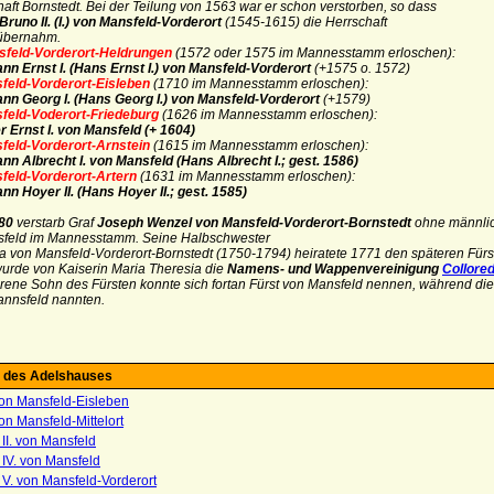
ft Bornstedt. Bei der Teilung von 1563 war er schon verstorben, so dass
Bruno II. (I.) von Mansfeld-Vorderort
(1545-1615) die Herrschaft
übernahm.
nsfeld-Vorderort-Heldrungen
(1572 oder 1575 im Mannesstamm erloschen):
nn Ernst I. (Hans Ernst I.) von Mansfeld-Vorderort
(+1575 o. 1572)
sfeld-Vorderort-Eisleben
(1710 im Mannesstamm erloschen):
nn Georg I. (Hans Georg I.) von Mansfeld-Vorderort
(+1579)
sfeld-Voderort-Friedeburg
(1626 im Mannesstamm erloschen):
r Ernst I. von Mansfeld (+ 1604)
sfeld-Vorderort-Arnstein
(1615 im Mannesstamm erloschen):
nn Albrecht I. von Mansfeld (Hans Albrecht I.; gest. 1586)
sfeld-Vorderort-Artern
(1631 im Mannesstamm erloschen):
nn Hoyer II. (Hans Hoyer II.; gest. 1585)
80
verstarb Graf
Joseph Wenzel von Mansfeld-Vorderort-Bornstedt
ohne männlic
feld im Mannesstamm. Seine Halbschwester
la von Mansfeld-Vorderort-Bornstedt (1750-1794) heiratete 1771 den späteren Für
urde von Kaiserin Maria Theresia die
Namens- und Wappenvereinigung
Collore
rene Sohn des Fürsten konnte sich fortan Fürst von Mansfeld nennen, während di
annsfeld nannten.
 des Adelshauses
on Mansfeld-Eisleben
n Mansfeld-Mittelort
 II. von Mansfeld
 IV. von Mansfeld
 V. von Mansfeld-Vorderort