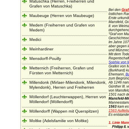
Matuschka (Herren, Freiherren und
Grafen von Matuschka)
Bei den
Graf
östlichen Ra
Maubeuge (Herren von Maubeuge)
Erste urkund
Mansfeld, Gr
Medem (Freiherren und Grafen von
II.
von Weimar
Medem)
durchgehende
"Graf von Man
Geschichtssch
Medici
Im Jahre 1079
aber gegen i
Meinhardiner
und Münzrech
Mit dem Tod
Mensdorff-Pouilly
Regentschaf
Sophie von 
Grafen von M
Metternich (Freiherren, Grafen und
(Burkhard) k
Fürsten von Metternich)
Ehemann,
Bu
zum Begründe
Millendonk (Mirlaer-Milendonk, Milendonk,
Ab 1246 nann
Günther III.
Mylendonk), Herren und Freiherren
von Mansfeld
1501 nach de
Möllendorf (Leuchterwappen), Herren von
Mansfeld-Mit
Möllendorf (Möllendorff)
Mannesstam
1563
kam es
1563 Aufteil
Möllendorff (Wappen mit Querspitzen)
Es entstande
Moltke (Adelsfamilie von Moltke)
1. Linie Man
Philipp II