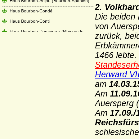
Haus Bourbon-Anjou (Bourbon-Spanien)
2. Volkhar
Haus Bourbon-Condé
Die beiden 
Haus Bourbon-Conti
von Auersp
Haus Bourbon-Dampierre (Maison de
zurück, be
Dampierre-Bourbon)
Erbkämmere
Haus Bourbon-Montpensier
1466 lebte.
Haus Bourbon-Orleans (Haus Orleans)
Standeserh
Haus Bourbon-Parma
Herward VII
Haus Bourbon-Penthièvre
am
14.03.1
Haus Bourbon-Sizilien (Bourbon-Beider-
Am
11.09.1
Sizilien, Neapel-Sizilien)
Auersperg 
Haus Bourbon-Vendome
Am
17.09./
Haus Braganza
Reichsfür
Haus Brienne
schlesische
Haus Bruce