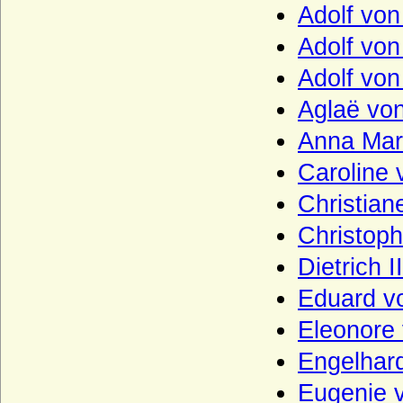
Adolf von
Haus Croy
Adolf von
Haus Czartoryski
Adolf von
Haus Dampierre
Haus della Rovere
Aglaë vo
Haus Dunkeld
Anna Mar
Haus Egmond
Caroline 
Haus Enriquez (Casa de Enriquez)
Christian
Haus Erbach
Christoph
Haus Erdõdy
Dietrich 
Haus Este
Eduard vo
Haus Farnese
Eleonore
Haus Flandern (Balduine)
Engelhard
Haus Frankreich-Artois
Eugenie v
Haus Frankreich-Courtenay (Maison