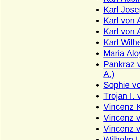
Karl Jose
Haus Hauteville
Karl von 
Haus Hohenlohe
Haus Holland (Gerulfinger)
Karl von 
Haus Isenburg (Haus Ysenburg)
Karl Wilh
Haus Jimenez
Maria Alo
Haus Jülich
Pankraz v
Haus Karadjordjevic (Karadordevic)
A.)
Haus Kaunitz (Grafen von Kaunitz,
Sophie v
Kaunitz-Rietberg)
Trojan I.
Haus Kettler
Vincenz K
Haus Khevenhüller
Vincenz v
Haus Kleve (Grafen von Kleve)
Vincenz v
Haus Lancaster
Wilhelm I
Haus La Tour d'Auvergne