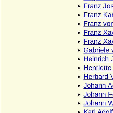
capétienne de Courtenay)
Franz Jos
Haus Frankreich-Dreux
Franz Kar
Haus Frankreich-Évreux
Franz von
Haus Frankreich-Vermandois
Franz Xav
Haus Fürstenberg (Fürstenhaus)
Franz Xav
Haus Gediminas (Gediminiden)
Gabriele 
Haus Gonzaga
Heinrich 
Haus Grailly (Haus Foix-Grailly)
Henriette
Haus Grimaldi
Herbard V
Haus Guise (Haus Lothringen-Guise)
Johann A
Haus Habsburg (Habsburger)
Johann F
Haus Habsburg-Lothringen
Johann W
Haus Hanau
Karl Adol
Haus Hannover (Welfen)