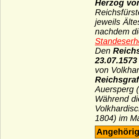
Herzog vo
Haus Burgund - älteres Haus (Haus
Reichsfürst
Burgund-Portugal)
jeweils Ält
Haus Burgund - älteres Haus (Herzöge
von Burgund 1032-1361)
nachdem di
Haus Burgund-Ivrea
Standeserh
Haus Burgund - jüngeres Haus
Den
Reichs
(burgundische Valois)
23.07.1573
Haus Castell
von Volkhar
Haus Chabot (Maison de Chabot)
Reichsgra
Haus Chalon
Auersperg 
Haus Château-Landon
Während die
Haus Châtillon
Volkhardis
Haus Cirksena
1804) im M
Haus Clary-Aldringen
Angehörig
Haus Courtenay (Älteres Haus Courtenay)