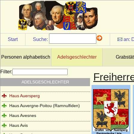
Hatzfeld (Herren, Reichsgrafen,
Reichsfürsten)
Haus Alba (Casa de Alba, Haus Álvarez de
Toledo)
Haus Albret (Maison d'Albret)
Start
Suche:
an:
D
Haus Aldenburg-Bentinck
Haus Andechs
Personen alphabetisch
Adelsgeschlechter
Grabstät
Haus Anjou - älteres Haus
Haus Anjou - jüngeres Haus (Haus Valois-
Filter:
Freiherr
Anjou)
ADELSGESCHLECHTER
Haus Arenberg
Haus Auersperg
Haus Auvergne-Poitou (Ramnulfiden)
Haus Avesnes
Haus Avis