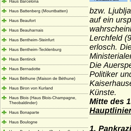
Haus Barcelona
bzw. Ljublj
Haus Battenberg (Mountbatten)
auf ein urs
Haus Beaufort
wahrscheinl
Haus Beauharnais
Lerchfeld (
Haus Bentheim-Steinfurt
erlosch. Di
Haus Bentheim-Tecklenburg
Ministerial
Haus Bentinck
Die Auerspe
Haus Bernadotte
Politiker u
Haus Béthune (Maison de Béthune)
Kaiserhaus
Haus Biron von Kurland
Künste.
Haus Blois (Haus Blois-Champagne,
Mitte des 
Theobaldinder)
Hauptlinie
Haus Bonaparte
Haus Boulogne
1. Pankraz