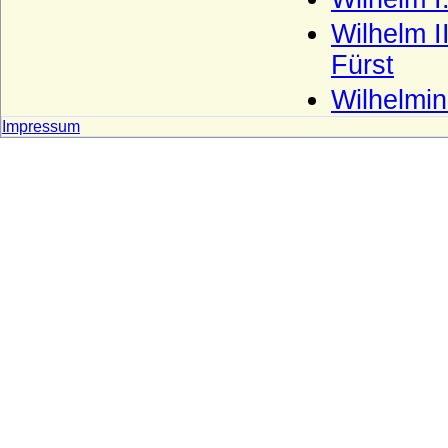
Haus La Trémoille
Wilhelm I
Fürst
Haus Leiningen
Haus Liechtenstein
Wilhelmi
Haus Ligne (Maison de Ligne)
Impressum
Haus Limburg-Arlon
Haus Lippe
Haus Löwenstein-Wertheim (Seitenlinie
der Wittelsbacher)
Haus Loon (Grafen von Loon, Grafen von
Looz, Grafen von Rieneck)
Haus Lothringen-Mercoeur
Haus Lothringen-Vaudemont
Haus Lusignan
Haus Luxemburg (Haus Limburg-
Luxemburg)