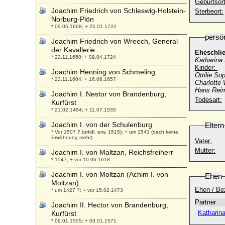
Geburtsort
Joachim Friedrich von Schleswig-Holstein-
Sterbeort:
Norburg-Plön
* 09.05.1668; + 25.01.1722
persö
Joachim Friedrich von Wreech, General
der Kavallerie
Eheschli
* 22.11.1650; + 09.04.1724
Katharina
Kinder:
Joachim Henning von Schmeling
Ottilie So
* 23.11.1604; + 16.06.1657
Charlotte 
Hans Reim
Joachim I. Nestor von Brandenburg,
Todesart:
Kurfürst
* 21.02.1484; + 11.07.1535
Joachim I. von der Schulenburg
Eltern
* Vor 1507 ? (urkdl. erw. 1515); + um 1543 (dach keine
Erwähnung mehr)
Vater:
Mutter:
Joachim I. von Maltzan, Reichsfreiherr
* 1547; + vor 10.06.1618
Joachim I. von Moltzan (Achim I. von
Ehen
Moltzan)
Ehen / Be
* um 1427 ?; + vor 15.02.1473
Partner
Joachim II. Hector von Brandenburg,
Katharina
Kurfürst
* 09.01.1505; + 03.01.1571