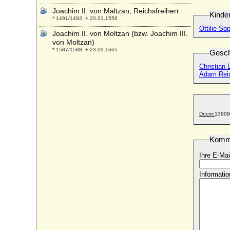
Joachim II. von Maltzan, Reichsfreiherr
Kinde
* 1491/1492; + 20.01.1556
Ottilie So
Joachim II. von Moltzan (bzw. Joachim III.
von Moltzan)
* 1587/1588; + 23.09.1665
Gesch
Joachim III. von der Schulenburg
Christian 
* keine Daten; + vor 1572
Adam Reim
Joachim III. von Maltzan, Reichsfreiherr
* 11.05.1559; + 17.01.1625
Joachim IV. von Maltzan, Reichsfreiherr
Docnr:
13909
* 11.01.1593; + 03.06.1654
Joachim Karl von Maltzan, Reichsgraf
Komm
* 28.12.1733; + 10.09.1817
Joachim Ludolf von der Schulenburg
Ihre E-Mai
* 28.12.1664; + 09.12.1740
Informatio
Joachim Ludolf von Veltheim (Joachim
Ludolf I. von Veltheim)
* 24.02.1629; + 05.02.1707
Joachim Ludolf von Veltheim (Joachim
Ludolf II. von Veltheim )
* 1674; + 12.12.1730