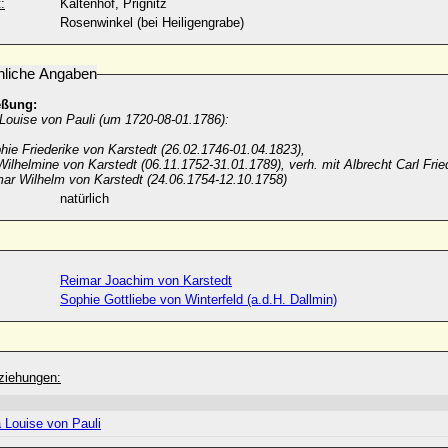
:
Kaltenhof, Prignitz
Rosenwinkel (bei Heiligengrabe)
nliche Angaben
eßung:
 Louise von Pauli (um 1720-08-01.1786):
phie Friederike von Karstedt (26.02.1746-01.04.1823),
Wilhelmine von Karstedt (06.11.1752-31.01.1789), verh. mit Albrecht Carl Frie
ar Wilhelm von Karstedt (24.06.1754-12.10.1758)
natürlich
Reimar Joachim von Karstedt
Sophie Gottliebe von Winterfeld (a.d.H. Dallmin)
ziehungen:
 Louise von Pauli