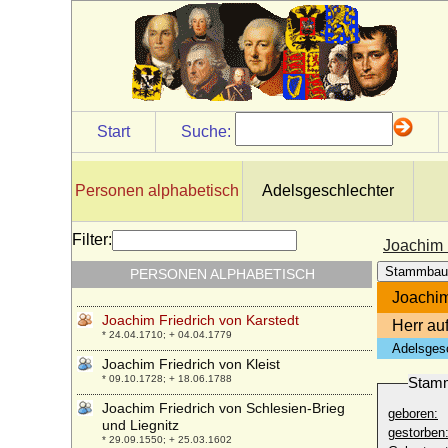
Joachim Friedrich von Beust (Joachim
Friedrich II. von Beust)
* 03.06.1661; + 02.06.1741
Joachim Friedrich von Beust (Joachim
Friedrich III. von Beust), Freiherr
* 1697; + März 1771
Start
Suche:
Joachim Friedrich von Blumenthal.
Reichsfreiherr
* 10.02.1608; + 14.06.1657
Personen alphabetisch
Adelsgeschlechter
Joachim Friedrich von Brandenburg,
Kurfürst
* 27.01.1546; + 28.07.1608
Filter:
Joachim 
Joachim Friedrich von Flemming,
Stammbau
PERSONEN ALPHABETISCH
Reichsgraf
* 27.08.1665; + 12.10.1740
Joachim
Joachim Friedrich von Karstedt
Herr au
* 24.04.1710; + 04.04.1779
Adelsges
Joachim Friedrich von Kleist
* 09.10.1728; + 18.06.1788
Stam
Joachim Friedrich von Schlesien-Brieg
geboren:
und Liegnitz
gestorben
* 29.09.1550; + 25.03.1602