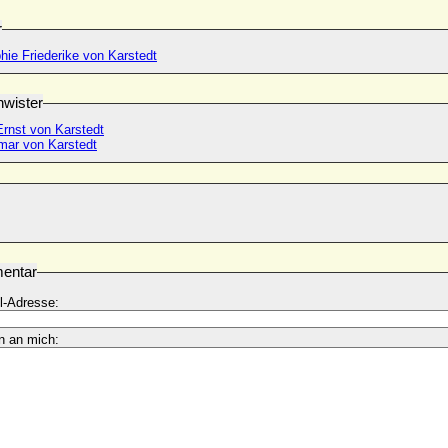
r
phie Friederike von Karstedt
wister
Ernst von Karstedt
ar von Karstedt
entar
l-Adresse:
n an mich: