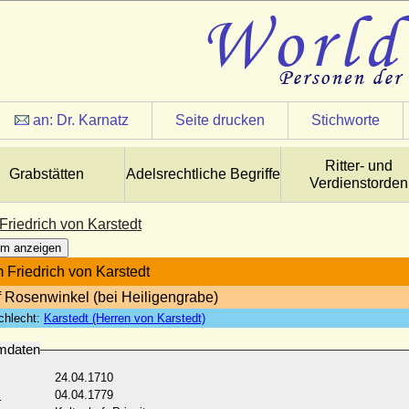
an:
Dr. Karnatz
Seite drucken
Stichworte
Ritter- und
Grabstätten
Adelsrechtliche Begriffe
Verdienstorden
Friedrich von Karstedt
m anzeigen
 Friedrich von Karstedt
f Rosenwinkel (bei Heiligengrabe)
chlecht:
Karstedt (Herren von Karstedt)
mdaten
24.04.1710
:
04.04.1779