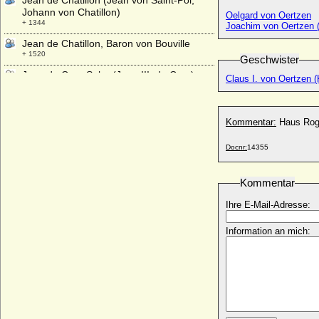
Jean de Chatillon (Jean von Saint-Pol,
Johann von Chatillon)
Oelgard von Oertzen
+ 1344
Joachim von Oertzen 
Jean de Chatillon, Baron von Bouville
+ 1520
Geschwister
Jean de Croy-Solre (Jean III. de Croy)
Claus I. von Oertzen 
* 14.11.1588; + 1640
Jean d'Orleans (le Bon)
* 1399; + 30.04.1467
Kommentar:
Haus Ro
Jean d'Orleans
Docnr:
14355
* 04.09.1874; + 09.11.1940
Jean de Foix (Johann von Narbonne)
* um 1446; + 1500
Kommentar
Jean de Ligne-Barbancon (Johann von
Ihre E-Mail-Adresse:
Ligne)
* 1523; + 24.05.1568
Information an mich:
Jean de Valois (Johann von Valois, Jean
de France, Jean de Touraine)
* 31.08.1398; + 05.04.1417
Jean Elphinstone
* ?; + ?
Jean Erskine