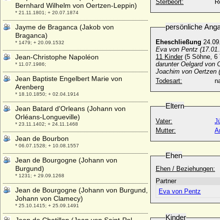
Sterbeort:
R
Bernhard Wilhelm von Oertzen-Leppin)
* 21.11.1801; + 20.07.1874
persönliche Ang
Jayme de Braganca (Jakob von
Braganca)
Eheschließung
24.09
* 1479; + 20.09.1532
Eva von Pentz (17.01.
Jean-Christophe Napoléon
11 Kinder
(5 Söhne, 6 
darunter Oelgard von 
* 11.07.1986;
Joachim von Oertzen 
Jean Baptiste Engelbert Marie von
Todesart:
na
Arenberg
* 18.10.1850; + 02.04.1914
Eltern
Jean Batard d'Orleans (Johann von
Orléans-Longueville)
Vater:
J
* 23.11.1402; + 24.11.1468
Mutter:
A
Jean de Bourbon
* 06.07.1528; + 10.08.1557
Ehen
Jean de Bourgogne (Johann von
Burgund)
Ehen / Beziehungen:
* 1231; + 29.09.1268
Partner
Jean de Bourgogne (Johann von Burgund,
Eva von Pentz
Johann von Clamecy)
* 25.10.1415; + 25.09.1491
Kinder