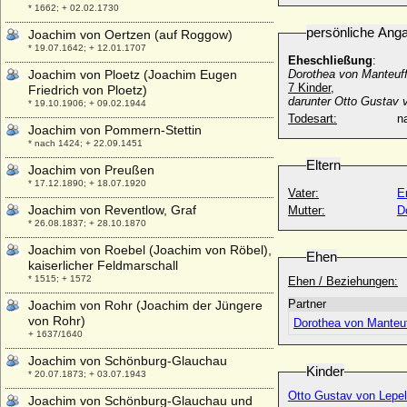
* 1662; + 02.02.1730
persönliche Ang
Joachim von Oertzen (auf Roggow)
* 19.07.1642; + 12.01.1707
Eheschließung
:
Joachim von Ploetz (Joachim Eugen
Dorothea von Manteuff
7 Kinder,
Friedrich von Ploetz)
darunter Otto Gustav v
* 19.10.1906; + 09.02.1944
Todesart:
na
Joachim von Pommern-Stettin
* nach 1424; + 22.09.1451
Eltern
Joachim von Preußen
* 17.12.1890; + 18.07.1920
Vater:
E
Joachim von Reventlow, Graf
Mutter:
D
* 26.08.1837; + 28.10.1870
Joachim von Roebel (Joachim von Röbel),
Ehen
kaiserlicher Feldmarschall
* 1515; + 1572
Ehen / Beziehungen:
Partner
Joachim von Rohr (Joachim der Jüngere
von Rohr)
Dorothea von Manteuf
+ 1637/1640
Joachim von Schönburg-Glauchau
Kinder
* 20.07.1873; + 03.07.1943
Otto Gustav von Lepel
Joachim von Schönburg-Glauchau und