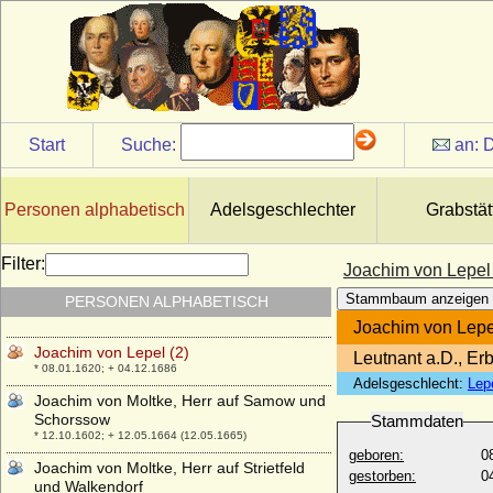
Joachim von Flemming
* 1545; + 1620
Joachim von Fürstenberg-Heiligenberg
(Joachim zu Fürstenberg-Heiligenberg),
Graf
* 26.01.1538; + 21.10.1598
Joachim von Hohenzollern
Start
Suche:
an:
D
* 1485; + 02.02.1538
Joachim von Hohenzollern (Joachim zu
Zollern), Graf
Personen alphabetisch
Adelsgeschlechter
Grabstät
* 21.06.1554; + 07.07.1587
Joachim von Karstedt
Filter:
Joachim von Lepel 
* mündig 1548; + ?
Stammbaum anzeigen
PERSONEN ALPHABETISCH
Joachim von Lepel (1)
* vor 1543; + 1596
Joachim von Lepe
Joachim von Lepel (2)
Leutnant a.D., Er
* 08.01.1620; + 04.12.1686
Adelsgeschlecht:
Lep
Joachim von Moltke, Herr auf Samow und
Schorssow
Stammdaten
* 12.10.1602; + 12.05.1664 (12.05.1665)
geboren:
0
Joachim von Moltke, Herr auf Strietfeld
gestorben:
0
und Walkendorf