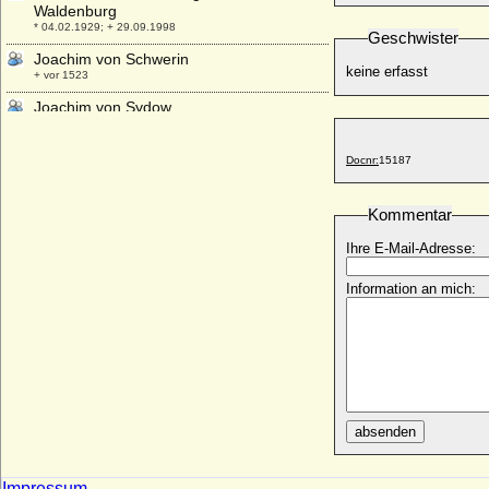
Waldenburg
* 04.02.1929; + 29.09.1998
Geschwister
Joachim von Schwerin
keine erfasst
+ vor 1523
Joachim von Sydow
* keine Daten; + 1671
Joachim von Veltheim (Achim von
Docnr:
15187
Veltheim)
* 1564; + 1625
Kommentar
Joachim von Wreech
* um 1605; + 1666
Ihre E-Mail-Adresse:
Joachim Wilhelm I. von Maltzan,
Reichsgraf
Information an mich:
* 18.12.1661; + 06.09.1728
Joachim Wilhelm von Prittwitz und Gaffron
* 13.03.1693; + 05.06.1758
Joan Beaufort
* 1406; + 15.07.1445
Joan de Cornwall
absenden
+ nach 1348
Joan de Saint Owen
Impressum