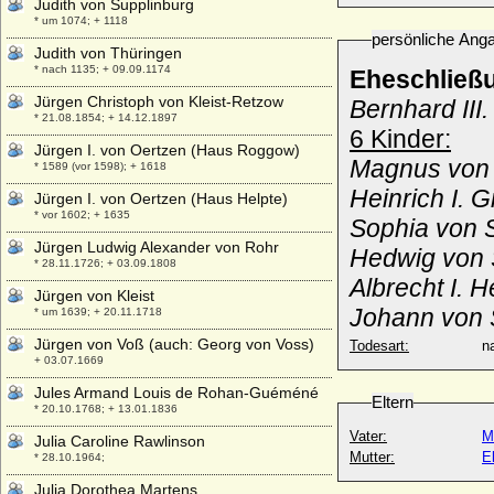
Judith von Supplinburg
* um 1074; + 1118
persönliche Ang
Judith von Thüringen
* nach 1135; + 09.09.1174
Eheschließ
Jürgen Christoph von Kleist-Retzow
Bernhard III
* 21.08.1854; + 14.12.1897
6 Kinder:
Jürgen I. von Oertzen (Haus Roggow)
Magnus von
* 1589 (vor 1598); + 1618
Heinrich I. 
Jürgen I. von Oertzen (Haus Helpte)
* vor 1602; + 1635
Sophia von 
Jürgen Ludwig Alexander von Rohr
Hedwig von 
* 28.11.1726; + 03.09.1808
Albrecht I. 
Jürgen von Kleist
Johann von 
* um 1639; + 20.11.1718
Jürgen von Voß (auch: Georg von Voss)
Todesart:
na
+ 03.07.1669
Jules Armand Louis de Rohan-Guéméné
Eltern
* 20.10.1768; + 13.01.1836
Vater:
M
Julia Caroline Rawlinson
Mutter:
E
* 28.10.1964;
Julia Dorothea Martens