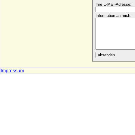
* 30.03.1676; + 12.07.1745
Ihre E-Mail-Adresse:
Juliana Iwanowna (Uliana Iwanowna)
Information an mich:
+ 1579
Juliana Louise von Ostfriesland
* 13.06.1698; + 06.02.1740
Juliana Maria von Schönburg-Hartenstein
* 08.12.1645; + 18.04.1683
Juliana Maximiliana Eugenia Coob von
absenden
Neyding, Gräfin
* 29.04.1651; + 30.08.1729
Juliana Sophia Adolphina von Morrien zu
Impressum
Nordkirchen
* 1625; + 1670
Juliana Sophia Sabina von Kleist (Sabine
von Kleist)
* 09.05.1716 (Taufe); + 1767
Juliana von Hohenlohe-Neuenstein-
Weikersheim
* 23.07.1571; + 08.03.1634
Juliana von Madruzzo
* ?; + ?