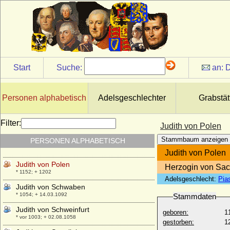
Judith von Flandern (Fausta von
Flandern)
* 1033; + 05.03.1094
Judith von Friaul (Judith im Sülichgau)
* nach 888; + unbekannt
Judith von Kannacher
Start
Suche:
an:
D
* 1566; + 1647
Judith von Lothringen
* 1152 (1155 ?); + unbekannt
Personen alphabetisch
Adelsgeschlechter
Grabstät
Judith von Masowien-Kujawien (Judyta
von Masowien)
Filter:
Judith von Polen
* um 1222; + 04.12.1257
Stammbaum anzeigen
PERSONEN ALPHABETISCH
Judith von Polen (Judyta von Polen)
* 1132; + 08.07.1171 (1172/1174?)
Judith von Polen
Judith von Polen
Herzogin von Sa
* 1152; + 1202
Adelsgeschlecht:
Pia
Judith von Schwaben
* 1054; + 14.03.1092
Stammdaten
Judith von Schweinfurt
geboren:
1
* vor 1003; + 02.08.1058
gestorben:
1