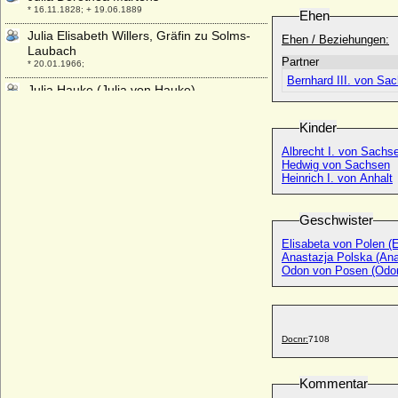
* 16.11.1828; + 19.06.1889
Ehen
Julia Elisabeth Willers, Gräfin zu Solms-
Ehen / Beziehungen:
Laubach
Partner
* 20.01.1966;
Bernhard III. von Sa
Julia Hauke (Julia von Hauke)
* 12.11.1825; + 19.09.1895
Kinder
Julia Marie Luise von Wreech
* 21.04.1738; + 21.03.1769
Albrecht I. von Sachse
Hedwig von Sachsen
Julia Potocka-Pilawa
Heinrich I. von Anhalt
* 10.08.1818; + 21.05.1895
Julia Schenk zu Schweinsberg
Geschwister
* 22.09.1968;
Elisabeta von Polen (E
Juliana Aleksandrovna Tverskaja (Uljana
Anastazja Polska (Ana
Alexandrowna Twerskaja)
Odon von Posen (Odo
* um 1325; + 1392
Juliana der Niederlande, Königin
* 30.04.1909; + 20.03.2004
Juliana Dorothea Louise zu Löwenstein-
Docnr:
7108
Wertheim-Virneburg
* 08.07.1694; + 15.02.1734
Kommentar
Juliana Dorothea von Geismar