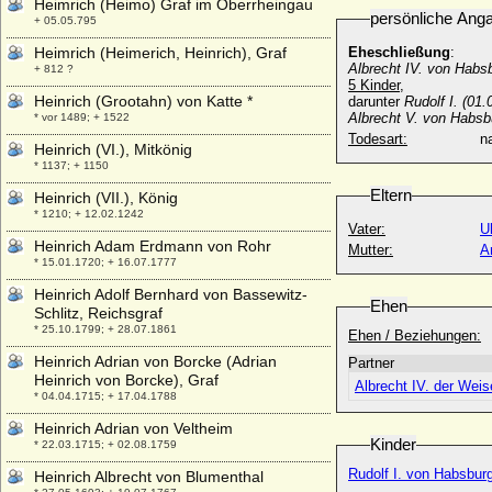
Heimrich (Heimo) Graf im Oberrheingau
persönliche Ang
+ 05.05.795
Heimrich (Heimerich, Heinrich), Graf
Eheschließung
:
Albrecht IV. von Habs
+ 812 ?
5 Kinder,
Heinrich (Grootahn) von Katte *
darunter
Rudolf I. (01
Albrecht V. von Habsb
* vor 1489; + 1522
Todesart:
na
Heinrich (VI.), Mitkönig
* 1137; + 1150
Eltern
Heinrich (VII.), König
* 1210; + 12.02.1242
Vater:
U
Heinrich Adam Erdmann von Rohr
Mutter:
A
* 15.01.1720; + 16.07.1777
Heinrich Adolf Bernhard von Bassewitz-
Ehen
Schlitz, Reichsgraf
* 25.10.1799; + 28.07.1861
Ehen / Beziehungen:
Heinrich Adrian von Borcke (Adrian
Partner
Heinrich von Borcke), Graf
Albrecht IV. der Wei
* 04.04.1715; + 17.04.1788
Heinrich Adrian von Veltheim
Kinder
* 22.03.1715; + 02.08.1759
Rudolf I. von Habsbur
Heinrich Albrecht von Blumenthal