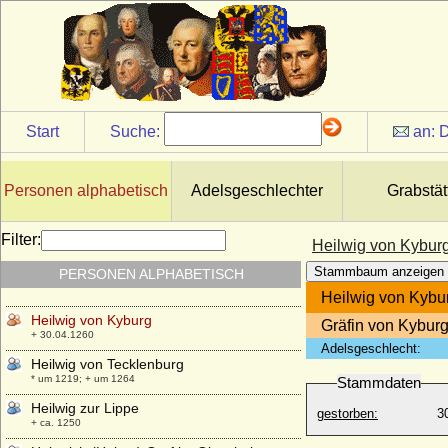
Heilwig von Ahre (Heilwig von Altenahr)
* 1150; + nach 1227
Heilwig von Dillingen
* 931; + ?
Heilwig (Hedwig) von Holstein (Hedwig
von Schauenburg)
Start
Suche:
an:
D
* 1398; + 1436
Heilwig von Holstein
* 1250; + 03.01.1305
Personen alphabetisch
Adelsgeschlechter
Grabstät
Heilwig von Holstein (Hedwig von Holstein,
Helvig von Holstein)
Filter:
Heilwig von Kybur
* 1257 (1261); + 1324
Stammbaum anzeigen
PERSONEN ALPHABETISCH
Heilwig von Kröcher
* um 1315; + keine Daten
Heilwig von Kybu
Heilwig von Kyburg
Gräfin von Kyburg
+ 30.04.1260
Adelsgeschlecht:
Heilwig von Tecklenburg
* um 1219; + um 1264
Stammdaten
Heilwig zur Lippe
gestorben:
3
+ ca. 1250