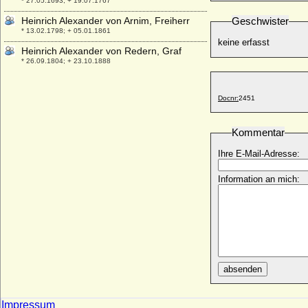
* 27.05.1693; + 19.07.1767
Heinrich Alexander von Arnim, Freiherr
Geschwister
* 13.02.1798; + 05.01.1861
keine erfasst
Heinrich Alexander von Redern, Graf
* 26.09.1804; + 23.10.1888
Heinrich Arnold Friedrich Wilhelm von
Kameke
Docnr:
2451
* 22.06.1743; + 10.04.1827
Heinrich August de la Motte Fouqué,
Kommentar
Freiherr
* 04.02.1698; + 03.05.1774
Ihre E-Mail-Adresse:
Heinrich August Karl de la Motte Fouqué,
Freiherr
Information an mich:
* 15.08.1727; + 25.01.1798
Heinrich Burwin I. (Heinrich Borwin I.) von
Mecklenburg, Fürst
+ 28.01.1227
Heinrich Burwin II. von Mecklenburg
(Heinrich Borwin II.), Fürst
absenden
* 1170; + 05.06.1226
Heinrich Casimir II. von Nassau-Dietz
* 28.01.1657; + 25.03.1696
Impressum