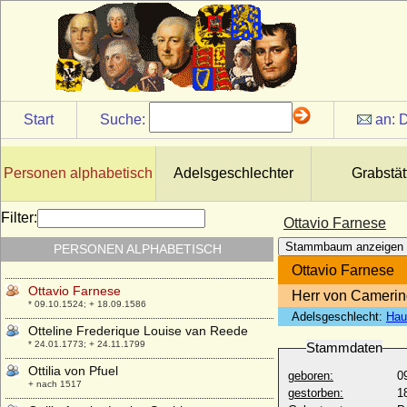
Oskar von Preußen, Dr. phil.
* 06.05.1959;
Oskar von Preußen
* 29.11.1993;
Otgiva von Luxemburg
* um 995; + 21.02.1030
Start
Suche:
an:
D
Othelendis von Sachsen
+ 09.03.1044
Othelhilde (Otehildis) N
Personen alphabetisch
Adelsgeschlechter
Grabstät
* vor 1054; + 1124
Othmar von Khevenhüller-Metsch, Graf
Filter:
Ottavio Farnese
* 29.11.1819; + 23.05.1890
Stammbaum anzeigen
PERSONEN ALPHABETISCH
Ottaviano de' Medici
* 14.07.1484; + 28.05.1546
Ottavio Farnese
Ottavio Farnese
Herr von Camerin
* 09.10.1524; + 18.09.1586
Adelsgeschlecht:
Hau
Otteline Frederique Louise van Reede
* 24.01.1773; + 24.11.1799
Stammdaten
Ottilia von Pfuel
geboren:
0
+ nach 1517
gestorben:
1