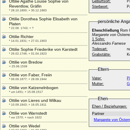
Ottilie Agathe Louise Sophie von
Geburtsort:
P
Reventlow, Gräfin
Sterbeort:
P
* 28.10.1800; + 30.12.1883
Ottilie Dorothea Sophie Elisabeth von
persönliche Ang
Platen
* 22.08. 1743; + ?
Eheschließung
Rom 0
Margarete von Österre
Ottilie Richter
1 Sohn:
* 14.01.1831; + 27.01.1903
Alessandro Farnese
Todesart:
na
Ottilie Sophie Friederike von Karstedt
* 26.02.1746; + 01.04.1823
Grabstätte:
K
Ottilie von Bredow
+ 25.06.1539
Eltern
Ottilie von Faber, Freiin
Vater:
P
* 06.09.1877; + 28.09.1944
Mutter:
G
Ottilie von Katzenelnbogen
* um 1451; + 15.08.1517
Ehen
Ottilie von Lieres und Wilkau
* 10.09.1843; + 16.05.1911
Ehen / Beziehungen:
Ottilie von Warnstedt
Partner
* vor 1570; + nach 1622
Margarete von Österr
Ottilie von Wedel