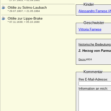
* 27.07.1803; + 01.09.1882
Kinder
Ottilie zu Solms-Laubach
Alessandro Farnese (A
* 29.07.1807; + 21.05.1884
Ottilie zur Lippe-Brake
* 07.11.1639; + 05.10.1680
Geschwister
Otto Alexander von Schwerin, Reichsgraf
Vittoria Farnese
* 20.03.1737; + 17.03.1819
Otto Albrecht von Schönburg-Waldenburg-
Hartenstein (Otto Albert)
historische Bedeutung
* 02.07.1601; + 15.06.1681
2. Herzog von Parma
Otto Bertold von Waldburg
+ um 1269
Docnr:
4824
Otto Brucks
* 28.11.1854; + 16.01.1914
Kommentar
Otto Carl Victor von Schönburg-
Ihre E-Mail-Adresse:
Waldenburg
* 01.05.1856; + 18.11.1888
Information an mich:
Otto Christian von Oertzen
* 1668; + 19.06.1712
Otto Christian von Schlabrendorff
* keine Daten; + keine Daten