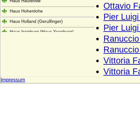
Haus Hauteville
Ottavio F
Haus Hohenlohe
Pier Luig
Haus Holland (Gerulfinger)
Pier Luig
Haus Isenburg (Haus Ysenburg)
Ranuccio 
Haus Jimenez
Ranuccio 
Haus Jülich
Vittoria 
Haus Karadjordjevic (Karadordevic)
Vittoria 
Haus Kaunitz (Grafen von Kaunitz,
Kaunitz-Rietberg)
Impressum
Haus Kettler
Haus Khevenhüller
Haus Kleve (Grafen von Kleve)
Haus Lancaster
Haus La Tour d'Auvergne