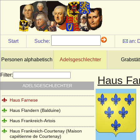
Haus Czartoryski
Haus Dampierre
Haus della Rovere
Haus Dunkeld
Start
Suche:
an:
D
Haus Egmond
Haus Enriquez (Casa de Enriquez)
Personen alphabetisch
Adelsgeschlechter
Grabstät
Haus Erbach
Filter:
Haus Fa
Haus Erdõdy
ADELSGESCHLECHTER
Haus Este
Haus Farnese
Haus Flandern (Balduine)
Haus Frankreich-Artois
Haus Frankreich-Courtenay (Maison
capétienne de Courtenay)