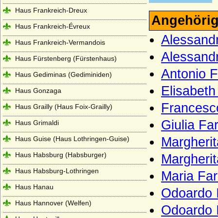
Haus Frankreich-Dreux
Angehörig
Haus Frankreich-Évreux
Alessand
Haus Frankreich-Vermandois
Alessandr
Haus Fürstenberg (Fürstenhaus)
Antonio 
Haus Gediminas (Gediminiden)
Elisabeth
Haus Gonzaga
Francesco
Haus Grailly (Haus Foix-Grailly)
Giulia Fa
Haus Grimaldi
Haus Guise (Haus Lothringen-Guise)
Margheri
Haus Habsburg (Habsburger)
Margherit
Haus Habsburg-Lothringen
Maria Fa
Haus Hanau
Odoardo 
Haus Hannover (Welfen)
Odoardo I