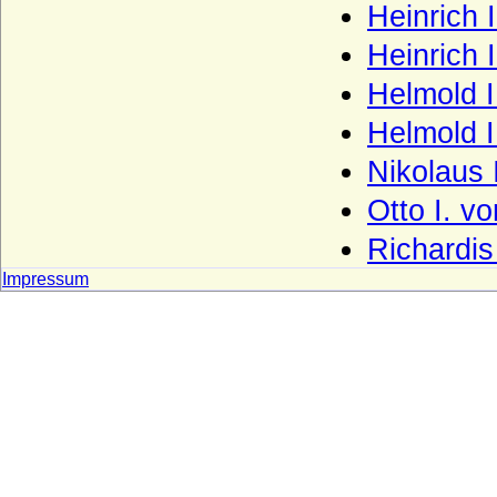
Heinrich 
Haus Kettler
Heinrich 
Haus Khevenhüller
Helmold I
Haus Kleve (Grafen von Kleve)
Helmold I
Haus Lancaster
Nikolaus 
Haus La Tour d'Auvergne
Otto I. v
Haus La Trémoille
Richardis
Haus Leiningen
Impressum
Haus Liechtenstein
Haus Ligne (Maison de Ligne)
Haus Limburg-Arlon
Haus Lippe
Haus Löwenstein-Wertheim (Seitenlinie
der Wittelsbacher)
Haus Loon (Grafen von Loon, Grafen von