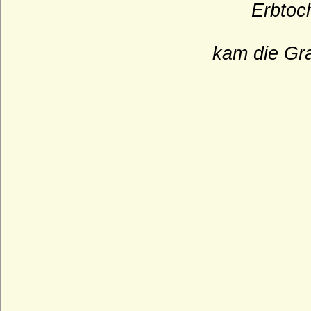
Erbtoch
Haus Château-Landon
Durch
Haus Châtillon
kam die Gra
Haus Cirksena
an das
Haus Clary-Aldringen
Haus Courtenay (Älteres Haus Courtenay)
Haus Croy
Haus Czartoryski
Haus Dampierre
Haus della Rovere
Haus Dunkeld
Haus Egmond
Haus Enriquez (Casa de Enriquez)
Haus Erbach
Haus Erdõdy