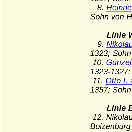
Haus Arenberg
8.
Heinric
Haus Auersperg
Sohn von He
Haus Auvergne-Poitou (Ramnulfiden)
Haus Avesnes
Linie 
Haus Avis
9.
Nikolau
Haus Barcelona
1323; Sohn 
Haus Battenberg (Mountbatten)
10.
Gunzeli
Haus Beaufort
1323-1327; 
11.
Otto I.
Haus Beauharnais
1357; Sohn 
Haus Bentheim-Steinfurt
Haus Bentheim-Tecklenburg
Linie 
Haus Bentinck
12. Nikola
Haus Bernadotte
Boizenburg
Haus Béthune (Maison de Béthune)