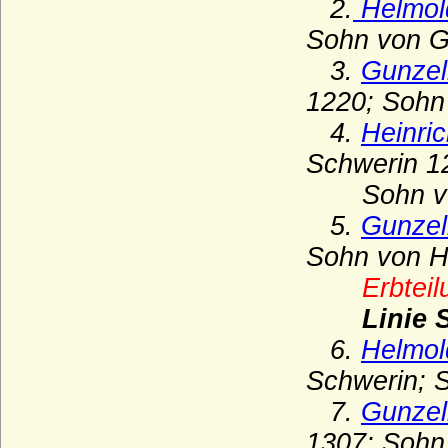
2.
Helmold
Hardenberg (Freiherren, Grafen, Fürsten
Sohn von Gu
von Hardenberg)
3.
Gunzel
Harrach
1220; Sohn 
Haslingen (Reichsritter, Reichsfreiherren,
Reichsgrafen und preußische Grafen von
4.
Heinric
Haslingen)
Schwerin 1
Hatzfeld (Herren, Reichsgrafen,
Reichsfürsten)
Sohn von 
5.
Gunzeli
Haus Alba (Casa de Alba, Haus Álvarez de
Toledo)
Sohn von He
Haus Albret (Maison d'Albret)
Erbteil
Haus Aldenburg-Bentinck
Linie 
Haus Andechs
6.
Helmol
Haus Anjou - älteres Haus
Schwerin; S
Haus Anjou - jüngeres Haus (Haus Valois-
7.
Gunzel
Anjou)
1307; Sohn 