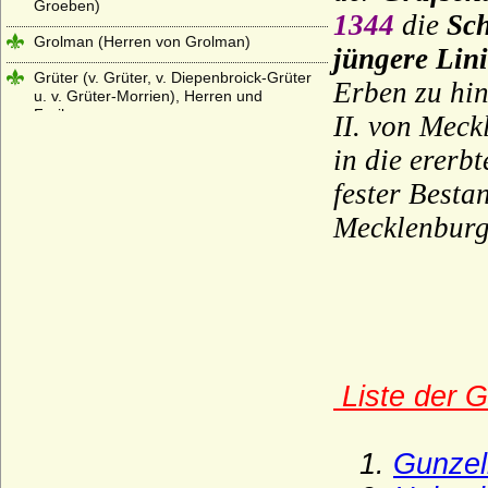
Groeben)
1344
die
Sc
Grolman (Herren von Grolman)
jüngere Lini
Grüter (v. Grüter, v. Diepenbroick-Grüter
Erben zu hin
u. v. Grüter-Morrien), Herren und
Freiherren
II. von Meck
Grumbkow
in die ererb
Güntersberg (Herren von Güntersberg)
fester Best
Mecklenbur
Gundlach (Herren von Gundlach)
Hacke (Herren und Grafen von Hacke)
Haeseler (Häseler), Herren und Grafen
von
Hagen (Herren, Freiherren und Grafen
vom Hagen)
Liste der 
Hagen (Herren von der Hagen)
Hahn (Herren und Grafen von Hahn)
1.
Gunzeli
Hake (Hacke), die märkischen von Hake