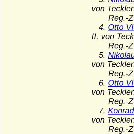
Haus Bourbon-Sizilien (Bourbon-Beider-
Sizilien, Neapel-Sizilien)
von Teckle
Haus Bourbon-Vendome
Reg.-Zeit
Haus Braganza
4.
Otto V
II. von Tec
Haus Brienne
Reg.-Zeit
Haus Bruce
5.
Nikola
Haus Burgund - älteres Haus (Haus
Burgund-Portugal)
von Teckle
Haus Burgund - älteres Haus (Herzöge
Reg.-Zeit
von Burgund 1032-1361)
6.
Otto V
Haus Burgund-Ivrea
von Teckle
Haus Burgund - jüngeres Haus
Reg.-Zeit
(burgundische Valois)
7.
Konrad
Haus Castell
von Teckle
Haus Chabot (Maison de Chabot)
Reg.-Zeit
Haus Chalon