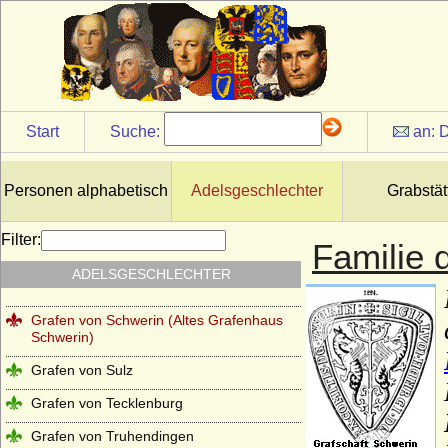
Grafen von Henneberg
Grafen von Hohenberg
Grafen von Hoya
Grafen von Luxemburg aus der Familie
der Wigeriche (Ardenner Grafen)
Start
Suche:
an:
D
Grafen von Meran
Grafen von Northeim (Haus Northeim)
Personen alphabetisch
Adelsgeschlechter
Grabstät
Grafen von Raabs (Grafen von Retz)
Filter:
Familie 
Grafen von Ravensberg
ADELSGESCHLECHTER
Grafen von Sayn
Grafen von Schwerin (Altes Grafenhaus
Schwerin)
Grafen von Sulz
Grafen von Tecklenburg
Grafen von Truhendingen