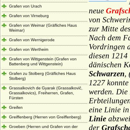
Grafen von Urach
neue
Grafsc
Grafen von Virneburg
von Schwerin
Grafen von Weimar (Gräfliches Haus
zur Mitte de
Weimar)
Nach dem Fa
Grafen von Wernigerode
Vordringen 
Grafen von Wertheim
diesen 1214
Grafen von Wittgenstein (Grafen von
dänischen K
Battenberg und Wittgenstein)
Schwarzen
,
Grafen zu Stolberg (Gräfliches Haus
Stolberg)
1227 konnte
Grassalkovich de Gyarak (Grassalkovič,
werden. Die 
Grassalkovics), Freiherren, Grafen,
Fürsten
Erbteilunge
Greifen
eine Linie i
Linie
abzwei
Greiffenberg (Herren von Greiffenberg)
der
Grafsch
Groeben (Herren und Grafen von der