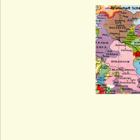
Haus Este
Haus Farnese
Haus Flandern (Balduine)
Haus Frankreich-Artois
Haus Frankreich-Courtenay (Maison
capétienne de Courtenay)
Haus Frankreich-Dreux
Haus Frankreich-Évreux
Haus Frankreich-Vermandois
Haus Fürstenberg (Fürstenhaus)
Haus Gediminas (Gediminiden)
Haus Gonzaga
Haus Grailly (Haus Foix-Grailly)
Haus Grimaldi