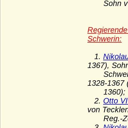
Sohn von 
Haus Biron von Kurland
Haus Blois (Haus Blois-Champagne,
Theobaldinder)
Regierende
Haus Bonaparte
Schwerin:
Haus Boulogne
Haus Bourbon-Anjou (Bourbon-Spanien)
1.
Nikola
Haus Bourbon-Condé
1367), Soh
Haus Bourbon-Conti
Schwerin-W
Haus Bourbon-Dampierre (Maison de
Dampierre-Bourbon)
1328-1367 
1360);
Haus Bourbon-Montpensier
2.
Otto V
Haus Bourbon-Orleans (Haus Orleans)
von Teckle
Haus Bourbon-Parma
Reg.-Zeit
Haus Bourbon-Penthièvre
3.
Nikola