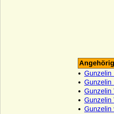
Haus Guise (Haus Lothringen-Guise)
Haus Habsburg (Habsburger)
Haus Habsburg-Lothringen
Haus Hanau
Haus Hannover (Welfen)
Haus Hauteville
Haus Hohenlohe
Angehörig
Haus Holland (Gerulfinger)
Gunzelin 
Haus Isenburg (Haus Ysenburg)
Gunzelin 
Haus Jimenez
Gunzelin 
Haus Jülich
Gunzelin 
Haus Karadjordjevic (Karadordevic)
Gunzelin 
Haus Kaunitz (Grafen von Kaunitz,
Kaunitz-Rietberg)