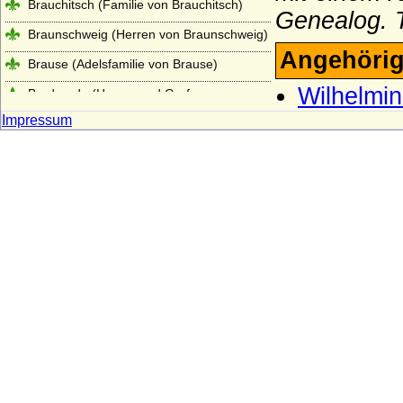
Brauchitsch (Familie von Brauchitsch)
Genealog. T
Braunschweig (Herren von Braunschweig)
Angehörig
Brause (Adelsfamilie von Brause)
Wilhelmin
Brederode (Herren und Grafen von
Brederode)
Impressum
Bredow (Adelsfamilie von Bredow)
Briesen (Die Herren von Briesen-
Neumark/Pommern)
Briest (Adelsfamilie von Briest)
Brockdorff
Bröcker (Broecker), Herren von Bröcker)
Broel-Plater, Herren und Grafen von dem
Broel genannt Plater
Brunonen
Buddenbrock (Herren und Freiherren von
Buddenbrock)