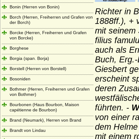
Bonin (Herren von Bonin)
Richter in 
Borch (Herren, Freiherren und Grafen von
1888ff.), +
der Borch)
mit seinem 
Borcke (Herren, Freiherren und Grafen
von Borcke)
filius famul
auch als Er
Borghese
Buch, Erg.-
Borgia (span. Borja)
Giesbert ge
Borstell (Herren von Borstell)
erscheint 
Bosoniden
deren Zusa
Bothmer (Herren, Freiherren und Grafen
von Bothmer)
westfälische
Bourbonen (Haus Bourbon, Maison
führten. -
W
capétienne de Bourbon)
von einer r
Brand (Neumark), Herren von Brand
dem Helme m
Brandt von Lindau
mit einem r