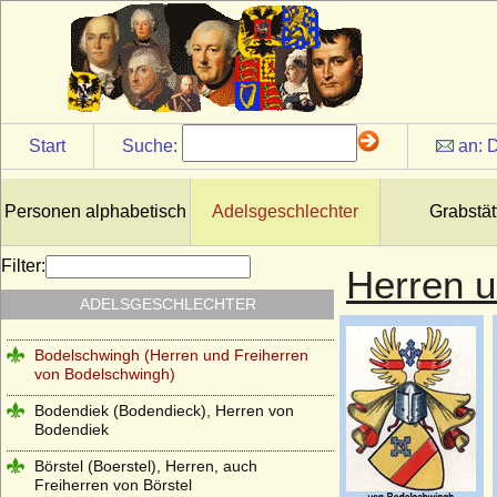
Bismarck
Blanckenburg (Herren von Blanckenburg,
Freiherren von Blanckenburg)
Blankensee (Blanckensee), Herren und
Grafen von Blankensee
Start
Suche:
an:
D
Blücher (Herren, Grafen und Fürsten von
Blücher)
Personen alphabetisch
Adelsgeschlechter
Grabstät
Blumenthal (Herren, Freiherren,
Reichsgrafen und Grafen von Blumenthal)
Filter:
Herren u
Bocholtz (von Bocholtz-Meschede,
Bocholtz-Asseburg), Herren, Freiherren
ADELSGESCHLECHTER
und Grafen
Bodelschwingh (Herren und Freiherren
von Bodelschwingh)
Bodendiek (Bodendieck), Herren von
Bodendiek
Börstel (Boerstel), Herren, auch
Freiherren von Börstel