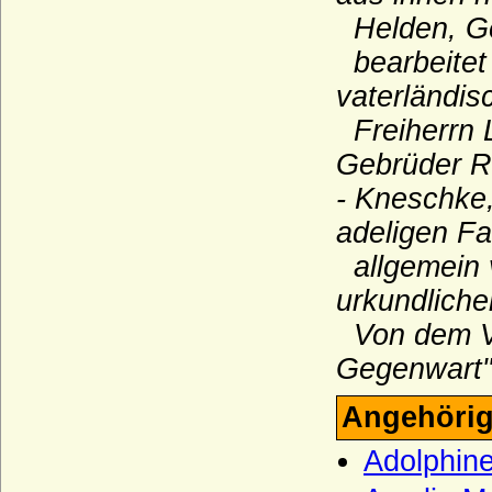
Helden, Ge
Karolinger
bearbeitet
Karstedt (Herren von Karstedt)
vaterländi
Katte (Herren und Grafen von Katte)
Freiherrn L
Kerssenbrock (Herren von Kerssenbrock)
Gebrüder R
Kesselstatt (Ritter, Reichsfreiherren,
Reichsgrafen von Kesselstatt)
- Kneschke,
Keyserlingk (auch Keyserling), Herren,
adeligen Fa
Freiherren und Grafen
allgemein
Kielmansegg (Herren, Reichsfreiherren,
urkundlich
Reichsgrafen von Kielmansegg)
Von dem V
Kielmansegg (Freiherren von
Kielmansegg, Österreich)
Gegenwart".
Kinsky von Wchinitz und Tettau
Angehörig
Kirchbach (Herren, Freiherren und Grafen
von Kirchbach)
Adolphin
Kleist (Adelsfamilie von Kleist)