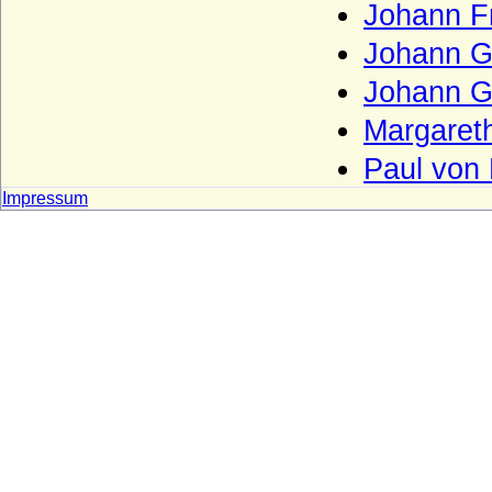
Korff (von Korff gen. Schmising, von Korff
Johann F
gen. Schmising-Kerssenbrock)
Johann G
Kottwitz (Herren und Freiherren von
Kottwitz)
Johann G
Krockow, Herren und preußische Grafen
Margaret
Kröcher (Herren von Kröcher)
Paul von
Krusemarck (Herren von Krusemarck)
Impressum
Küssow (Herren und Reichsgrafen von
Küssow)
Kulmiz (Herren von Kulmiz)
Kunheim (Kuenheim), Herren und Grafen
von Kunheim
Kunstadt (Adelsfamilie von Kunstadt-
Podiebrad)
Lamberg, Freiherren, Grafen und Fürsten
Langermann, Herren und Freiherren von
Langermann