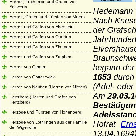
Herren, Freiherren und Grafen von
Schwerin
Hedemann v
Herren, Grafen und Fürsten von Moers
Nach Knes
Herren und Grafen von Eberstein
der Grafsc
Herren und Grafen von Querfurt
Jahrhunder
Herren und Grafen von Zimmern
Elvershaus
Braunschwei
Herren und Grafen von Zutphen
begann der 
Herren von Gemen
1653
durc
Herren von Götterswick
(Adel- oder
Herren von Neuffen (Herren von Niefen)
Am
29.03.
Hertzberg (Herren und Grafen von
Hertzberg)
Bestätigun
Herzöge und Fürsten von Hohenberg
Adelsstan
Herzöge von Lothringen aus der Familie
Hofrat
Ern
der Wigeriche
13.04.1694