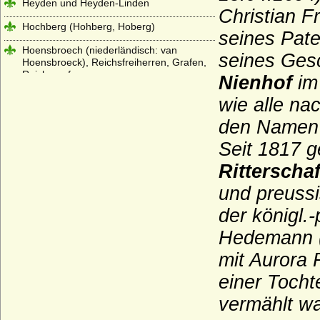
Heyden und Heyden-Linden
Christian 
Hochberg (Hohberg, Hoberg)
seines Pat
Hoensbroech (niederländisch: van
seines Gesc
Hoensbroeck), Reichsfreiherren, Grafen,
Reichsgrafen
Nienhof
im 
Hohenems (Herren und Grafen von
wie alle n
Hohenems)
den Name
Hohenzollern
Seit 1817 g
Holstein (Adelsfamilie von Holstein)
Ritterschaf
Hompesch (Freiherren, Reichsgrafen und
und preussi
preußische Grafen von Hompesch)
der königl.
Horn (Herren von Horn), preuss. Briefadel
1772
Hedemann (2
Horn (Herren von Horn), preuss. Briefadel
mit Aurora 
1865
einer Tocht
Howard (House of Howard)
vermählt wa
Hoym (Herren Reichsfreiherren,