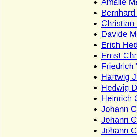
Amalie M
Klitzing (Adelsfamilie von Klitzing)
Bernhard
Knesebeck (Herren von dem Knesebeck
und Freiherren v.d.Knesebeck-
Christia
Milendonck)
Davide M
Knigge (Herren und Freiherren Knigge)
Erich Hed
Knobelsdorff (Adelsfamilie von
Knobelsdorff)
Ernst Ch
Knoblauch (Herren von Knoblauch)
Friedric
Komnenen
Hartwig 
Konradiner
Hedwig D
Köller (Adelsfamilie von Köller)
Heinrich
Königsegg (Freiherren und Grafen von
Johann C
Königsegg)
Königsmarck
Johann C
Koppelow (Herren von Koppelow)
Johann C