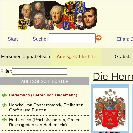
Haus Wassenberg (Familie der
Flamenses)
Haus Wessex (Angelsachsen)
Haus Wevelinghoven
Haus Wied
Start
Suche:
an:
D
Haus Windsor (ehemals Sachsen-Coburg
und Gotha)
Personen alphabetisch
Adelsgeschlechter
Grabstät
Haus Württemberg
Haus York
Filter:
Die Her
Haxthausen (Freiherren und Grafen von
ADELSGESCHLECHTER
Haxthausen)
Hedemann (Herren von Hedemann)
Henckel von Donnersmarck, Freiherren,
Grafen und Fürsten
Herberstein (Reichsfreiherren, Grafen,
Reichsgrafen von Herberstein)