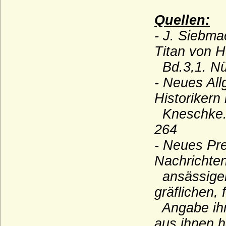
Reichsgrafen und Grafen)
Quellen:
Ilow
- J. Siebm
Ingersleben (Herren von Ingersleben)
Titan von H
Innhausen und Knyphausen (Freiherren,
Grafen und Fürsten zu I.)
Bd.3,1. Nü
Itzenplitz (Herren und Grafen von
- Neues Al
Itzenplitz)
Historikern
Jagiellonen
Kneschke. V
Jagow (Familie von Jagow)
264
Jasmund (Herren von Jasmund)
- Neues Pre
Jeetze (Herren von Jeetze)
Nachrichten
Kameke (Herren und Grafen von Kameke)
ansässigen
Kannacher (Herren von Kannacher)
gräflichen,
Kapetinger (Les Capétiens)
Angabe ihr
Kardorff (Herren von Kardorff)
aus ihnen h