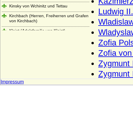
Kazimierz
Kinsky von Wchinitz und Tettau
Ludwig I
Kirchbach (Herren, Freiherren und Grafen
Wladislaw
von Kirchbach)
Wladyslaw
Kleist (Adelsfamilie von Kleist)
Klitzing (Adelsfamilie von Klitzing)
Zofia Pol
Knesebeck (Herren von dem Knesebeck
Zofia von
und Freiherren v.d.Knesebeck-
Milendonck)
Zygmunt I
Knigge (Herren und Freiherren Knigge)
Zygmunt I
Knobelsdorff (Adelsfamilie von
Impressum
Knobelsdorff)
Knoblauch (Herren von Knoblauch)
Komnenen
Konradiner
Köller (Adelsfamilie von Köller)