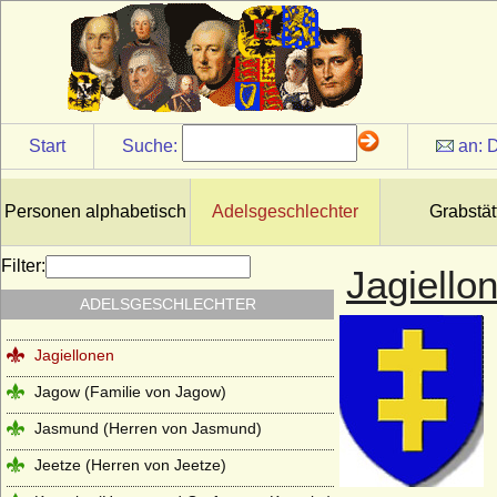
Horn (Herren von Horn), preuss. Briefadel
1865
Howard (House of Howard)
Hoym (Herren Reichsfreiherren,
Reichsgrafen und Grafen)
Start
Suche:
an:
D
Ilow
Ingersleben (Herren von Ingersleben)
Personen alphabetisch
Adelsgeschlechter
Grabstät
Innhausen und Knyphausen (Freiherren,
Grafen und Fürsten zu I.)
Filter:
Jagiello
Itzenplitz (Herren und Grafen von
ADELSGESCHLECHTER
Itzenplitz)
Jagiellonen
Jagow (Familie von Jagow)
Jasmund (Herren von Jasmund)
Jeetze (Herren von Jeetze)