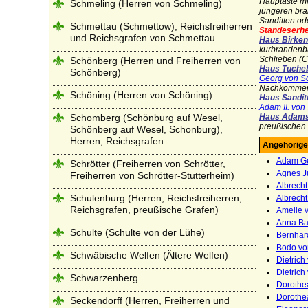
Hauptäste mi
Schmeling (Herren von Schmeling)
jüngeren bra
Sanditten o
Schmettau (Schmettow), Reichsfreiherren
Standeserh
und Reichsgrafen von Schmettau
Haus Birken
kurbrandenbu
Schlieben (C
Schönberg (Herren und Freiherren von
Haus Tucheb
Schönberg)
Georg von S
Nachkommen 
Schöning (Herren von Schöning)
Haus Sandit
Adam II. von
Schomberg (Schönburg auf Wesel,
Haus Adamsh
preußischen 
Schönberg auf Wesel, Schonburg),
Herren, Reichsgrafen
Angehörige
Adam Ge
Schrötter (Freiherren von Schrötter,
Agnes Ju
Freiherren von Schrötter-Stutterheim)
Albrecht
Schulenburg (Herren, Reichsfreiherren,
Albrecht
Reichsgrafen, preußische Grafen)
Amelie v
Anna Ba
Schulte (Schulte von der Lühe)
Bernhard
Bodo vo
Schwäbische Welfen (Ältere Welfen)
Dietrich
Dietrich
Schwarzenberg
Dorothe
Dorothe
Seckendorff (Herren, Freiherren und