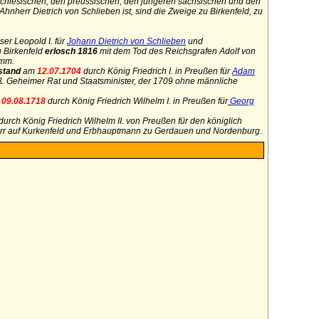
 schlesischen, den preussischen, den jüngeren sächsischen und den
herr Dietrich von Schlieben ist, sind die Zweige zu Birkenfeld, zu
ser Leopold I. für
Johann Dietrich von Schlieben
und
 Birkenfeld
erlosch 1816
mit dem Tod des Reichsgrafen Adolf von
amm.
stand
am
12.07.1704
durch König Friedrich I. in Preußen für
Adam
uß. Geheimer Rat und Staatsminister, der 1709 ohne männliche
09.08.1718
durch König Friedrich Wilhelm I. in Preußen für
Georg
durch König Friedrich Wilhelm II. von Preußen für den königlich
err auf Kurkenfeld und Erbhauptmann zu Gerdauen und Nordenburg.