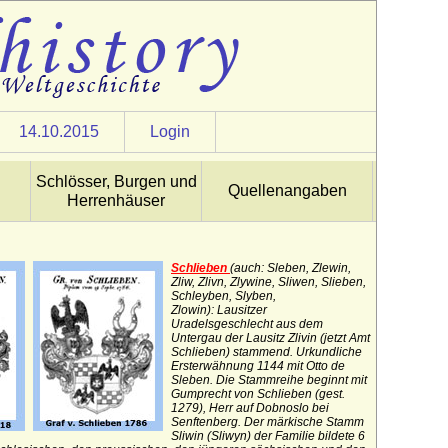
14.10.2015
Login
Schlösser, Burgen und
Quellenangaben
Herrenhäuser
Schlieben
(auch:
Sleben, Zlewin,
Zliw, Zlivn, Zlywine, Sliwen, Slieben,
Schleyben, Slyben,
Zlowin):
Lausitzer
Uradelsgeschlecht aus dem
Untergau der Lausitz Zlivin (jetzt Amt
Schlieben) stammend. Urkundliche
Ersterwähnung 1144 mit Otto de
Sleben. Die Stammreihe beginnt mit
Gumprecht von Schlieben (gest.
1279), Herr auf Dobnoslo bei
Senftenberg. Der märkische Stamm
Sliwin (Sliwyn) der Familie bildete 6