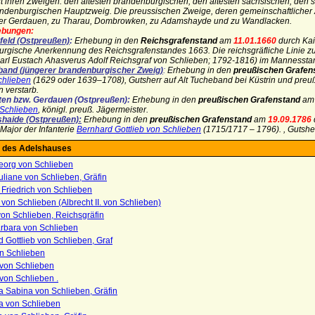
t ihren Zweigen: den ältesten brandenburgischen, den ältesten sächsischen, den
ndenburgischen Hauptzweig. Die preussischen Zweige, deren gemeinschaftlicher Ahn
der Gerdauen, zu Tharau, Dombrowken, zu Adamshayde und zu Wandlacken.
ebungen:
feld (Ostpreußen)
:
Erhebung in den
Reichsgrafenstand
am
11.01.1660
durch Kai
rgische Anerkennung des Reichsgrafenstandes 1663. Die reichsgräfliche Linie zu
arl Eustach Ahasverus Adolf Reichsgraf von Schlieben; 1792-1816) im Mannesst
and (jüngerer brandenburgischer Zweig)
:
Erhebung in den
preußischen Grafen
chlieben
(1629 oder 1639–1708),
Gutsherr auf Alt Tucheband bei Küstrin und pre
verstarb.
ten bzw. Gerdauen (Ostpreußen):
Erhebung in den
preußischen Grafenstand
am
 Schlieben
,
königl. preuß. Jägermeister.
aide (Ostpreußen):
Erhebung in den
preußischen Grafenstand
am
19.09.1786
Major der Infanterie
Bernhard Gottlieb von Schlieben
(1715/1717 – 1796). , Gutsh
 des Adelshauses
org von Schlieben
liane von Schlieben, Gräfin
 Friedrich von Schlieben
 von Schlieben (Albrecht II. von Schlieben)
on Schlieben, Reichsgräfin
rbara von Schlieben
 Gottlieb von Schlieben, Graf
n Schlieben
 von Schlieben
 von Schlieben .
a Sabina von Schlieben, Gräfin
a von Schlieben