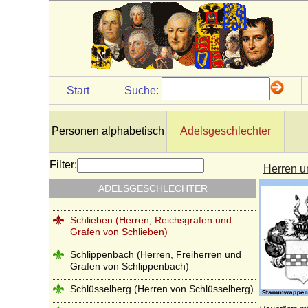
Saldern (Herren von Saldern, Grafen von
Saldern-Ahlimb-Ringenwalde)
Salier
Scaliger (Scaligeri, della Scala)
Schaffgotsch (Herren, Freiherren und
Start
Suche:
Grafen von Schaffgotsch)
Schapelow (Herren von Schapelow)
Personen alphabetisch
Adelsgeschlechter
Schlabrendorff (Schlabrendorf,
Schlaberndorff) Herren, Reichsfreiherren
und Grafen v. Schlabrendorff
Filter:
Herren u
Schladen (Herren und Grafen von
ADELSGESCHLECHTER
Schladen)
Schlieben (Herren, Reichsgrafen und
Grafen von Schlieben)
Schlippenbach (Herren, Freiherren und
Grafen von Schlippenbach)
Schlüsselberg (Herren von Schlüsselberg)