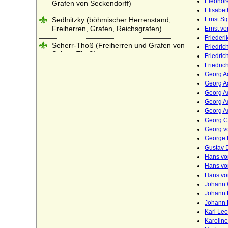
Eleonore
Grafen von Seckendorff)
Elisabet
Sedlnitzky (böhmischer Herrenstand,
Ernst Si
Freiherren, Grafen, Reichsgrafen)
Ernst vo
Friederi
Seherr-Thoß (Freiherren und Grafen von
Friedric
Seherr-Thoß)
Friedric
Friedric
Seydlitz (Seidlitz), Herren von
Georg A
Georg Ad
Smirický von Smirice
Georg Ad
Georg Ad
Spanheimer (Sponheimer)
Georg A
Georg Ch
Sparre, Sparre-Kroneberg (Herren,
Freiherren und Grafen)
Georg v
George 
Stael von Holstein (auch Staël von
Gustav D
Holstein), Freiherren
Hans vo
Hans vo
Stammer (Die Herren von Stammer)
Hans vo
Johann 
Starhemberg
Johann D
Johann F
Staufer
Karl Leo
Karoline
Sternberg