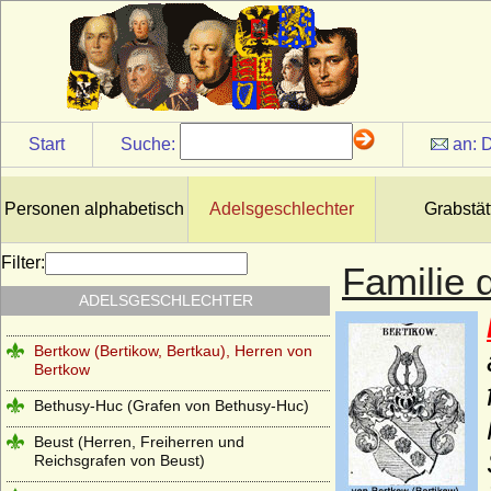
von Beeren gen. Geist)
Behr (Behr-Negendank), Herren, Barone
und Grafen
Belling (Herren von Belling)
Berg (Herren von Berg, Grafen von Berg-
Start
Suche:
an:
D
Schönfeld)
Berlepsch (Herren, Freiherren und Grafen
von Berlepsch)
Personen alphabetisch
Adelsgeschlechter
Grabstät
Berlichingen (Reichsritter, Freiherren und
Grafen von Berlichingen)
Filter:
Familie 
Bernstorff (Herren, Freiherren und Grafen
ADELSGESCHLECHTER
von Bernstorff)
Bertkow (Bertikow, Bertkau), Herren von
Bertkow
Bethusy-Huc (Grafen von Bethusy-Huc)
Beust (Herren, Freiherren und
Reichsgrafen von Beust)