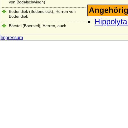
von Bodelschwingh)
Angehörig
Bodendiek (Bodendieck), Herren von
Bodendiek
Hippolyta
Börstel (Boerstel), Herren, auch
Freiherren von Börstel
Impressum
Bonin (Herren von Bonin)
Borch (Herren, Freiherren und Grafen von
der Borch)
Borcke (Herren, Freiherren und Grafen
von Borcke)
Borghese
Borgia (span. Borja)
Borstell (Herren von Borstell)
Bosoniden
Bothmer (Herren, Freiherren und Grafen
von Bothmer)