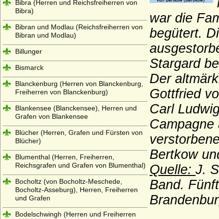
Bibra (Herren und Reichsfreiherren von
Bibra)
war die Fam
Bibran und Modlau (Reichsfreiherren von
begütert. D
Bibran und Modlau)
ausgestorbe
Billunger
Stargard b
Bismarck
Der altmärk
Blanckenburg (Herren von Blanckenburg,
Gottfried 
Freiherren von Blanckenburg)
Carl Ludwig
Blankensee (Blanckensee), Herren und
Grafen von Blankensee
Campagne a
Blücher (Herren, Grafen und Fürsten von
verstorbene
Blücher)
Bertkow und
Blumenthal (Herren, Freiherren,
Reichsgrafen und Grafen von Blumenthal)
Quelle:
J. 
Bocholtz (von Bocholtz-Meschede,
Band. Fünft
Bocholtz-Asseburg), Herren, Freiherren
Brandenbur
und Grafen
Bodelschwingh (Herren und Freiherren