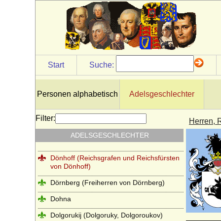
della Torre (Torriani, von Thurn)
de la Motte Fouqué (Adelsfamilie de la
Motte Fouqué)
Dessewffy von Czernek und Tarkeö
(Freiherren, Grafen)
Start
Suche:
Dewitz
Diepenbroick (Reichsfreiherren,
Freiherren, Reichsgrafen und Grafen von
Personen alphabetisch
Adelsgeschlechter
Diepenbroick)
Dieskau (Herren von Dieskau, auch
Filter:
Herren, 
Freiherren von Dieskau)
ADELSGESCHLECHTER
Dietrichstein
Dönhoff (Reichsgrafen und Reichsfürsten
von Dönhoff)
Dörnberg (Freiherren von Dörnberg)
Dohna
Dolgorukij (Dolgoruky, Dolgoroukov)