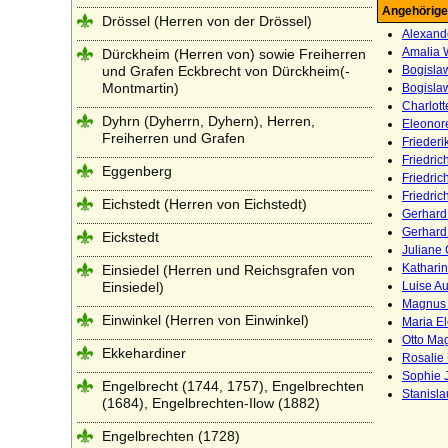
Angehörige
Drössel (Herren von der Drössel)
Alexande
Amalia W
Dürckheim (Herren von) sowie Freiherren
und Grafen Eckbrecht von Dürckheim(-
Bogislaw
Montmartin)
Bogislaw
Charlott
Dyhrn (Dyherrn, Dyhern), Herren,
Eleonore
Freiherren und Grafen
Friederi
Friedric
Eggenberg
Friedric
Friedric
Eichstedt (Herren von Eichstedt)
Gerhard
Gerhard
Eickstedt
Juliane 
Katharin
Einsiedel (Herren und Reichsgrafen von
Einsiedel)
Luise Au
Magnus 
Einwinkel (Herren von Einwinkel)
Maria El
Otto Mag
Ekkehardiner
Rosalie 
Sophie J
Engelbrecht (1744, 1757), Engelbrechten
Stanisla
(1684), Engelbrechten-Ilow (1882)
Engelbrechten (1728)