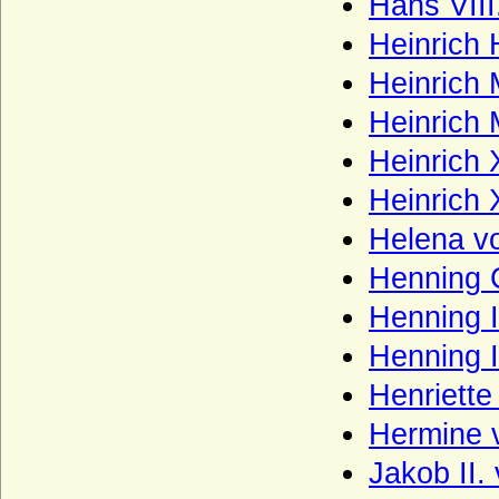
Hans VIII
Wreech (Herren und Grafen von Wreech)
Heinrich 
Wulffen (Anhalt-Magdeburg), Herren von
Wulffen
Heinrich 
Wulffen (Brandenburg; kurmärkisches
Heinrich 
Adelsgeschlecht)
Heinrich 
Wulffen (Halberstadt), Herren von Wulffen
(auch Freiherren)
Heinrich 
Wustrow (Herren von Wustrow)
Helena v
Wylich und Lottum (Herren von Wylich,
Herren, Freiherren und Grafen von Wylich
Henning 
und Lottum)
Henning I
Yorck von Wartenburg
Henning I
Zähringer (Herzöge von Zähringen, Haus
Baden, Herzöge von Teck)
Henriette
Zastrow (Herren von Zastrow)
Hermine v
Zieten
Jakob II.
Zollikofer und Altenklingen (Herren von