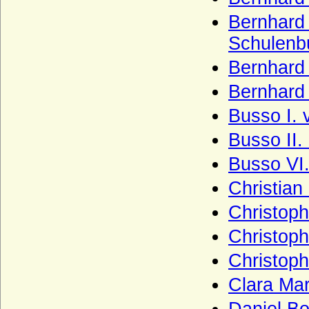
Vincke (Herren und Freiherren von
Vincke)
Bernhard 
Vintzelberg (Vinzelberg), Herren von
Schulenb
Vintzelberg
Bernhard
Vitzthum von Eckstädt
Bernhard 
Voß (von Voss), Herren und Grafen
Busso I. 
Wahlen-Jürgass (Herren von Wahlen-
Jürgass)
Busso II.
Waldbott von Bassenheim (Herren,
Busso VI.
Freiherren und Grafen Waldbott von
Bassenheim)
Christian
Waldemare (Haus Estridsson)
Christoph
Waldow (Herren von Waldow)
Christoph
Waldstein (Vald?tejn)
Christoph
Wallenrodt (auch Wallenrode, Wallenrod),
Herren, Reichsgrafen und Grafen
Clara Mar
Warnstedt (Herren von Warnstedt)