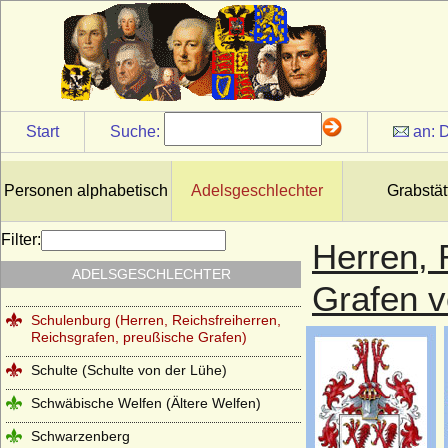
Schlüsselberg (Herren von Schlüsselberg)
Schmeling (Herren von Schmeling)
Schmettau (Schmettow), Reichsfreiherren
und Reichsgrafen von Schmettau
Schönberg (Herren und Freiherren von
Start
Suche:
an:
D
Schönberg)
Schöning (Herren von Schöning)
Personen alphabetisch
Adelsgeschlechter
Grabstät
Schomberg (Schönburg auf Wesel,
Schönberg auf Wesel, Schonburg),
Herren, Reichsgrafen
Filter:
Herren, 
Schrötter (Freiherren von Schrötter,
ADELSGESCHLECHTER
Freiherren von Schrötter-Stutterheim)
Grafen v
Schulenburg (Herren, Reichsfreiherren,
Reichsgrafen, preußische Grafen)
Schulte (Schulte von der Lühe)
Schwäbische Welfen (Ältere Welfen)
Schwarzenberg