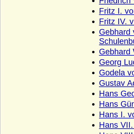
Friedrich
Wittelsbacher
Fritz I. v
Wobeser (Herren von Wobeser)
Fritz IV.
Wolff (Herren von Wolff)
Gebhard v
Wolff von Gudenberg
Schulenbu
Wolff-Metternich
Gebhard 
Wrangel (Herren, Freiherren und Grafen
Georg Lud
von Wrangel)
Godela v
Wratislaw von Mitrowicz (Böhmische
Freiherren und Grafen, Reichsgrafen)
Gustav Ad
Wrbna und Freudenthal
Hans Geo
Wrede (bayerisches Adelgeschlecht),
Herren, Reichsfreiherren, Grafen und
Hans Gün
Fürsten
Hans I. 
Wrede (westfälisches Adelsgeschlecht),
Herren, Freiherren und (schwedische)
Hans VII.
Grafen von Wrede