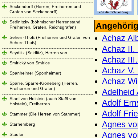
Seckendorff (Herren, Freiherren und
Grafen von Seckendorff)
Sedlnitzky (böhmischer Herrenstand,
Angehörig
Freiherren, Grafen, Reichsgrafen)
Achaz Al
Seherr-Thoß (Freiherren und Grafen von
Seherr-Thoß)
Achaz II.
Seydlitz (Seidlitz), Herren von
Achaz III
Smirický von Smirice
Achaz V. 
Spanheimer (Sponheimer)
Achaz Wil
Sparre, Sparre-Kroneberg (Herren,
Freiherren und Grafen)
Adelheid
Stael von Holstein (auch Staël von
Adolf Ern
Holstein), Freiherren
Adolf Fri
Stammer (Die Herren von Stammer)
Agnes vo
Starhemberg
Agnes von
Staufer