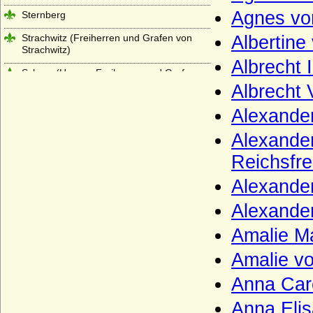
Agnes von
Sternberg
Strachwitz (Freiherren und Grafen von
Albertine
Strachwitz)
Albrecht 
Syberg (Herren, Freiherren und Grafen
von Syberg)
Albrecht 
Sydow
Alexander
Széchenyi
Alexander
Tettau (Herren von Tettau, Freiherren von
Reichsfre
Tettau)
Alexander
Thümen (Herren von Thümen)
Alexande
Thumbshirn
Amalie Ma
Thun (Thun und Hohenstein)
Amalie vo
Tiedemann (Tiedemann gen. von
Brandis), Herren von
Anna Car
Toerring
Anna Elis