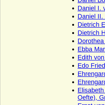
Daniel Bo
Wartenberg (Herren von Wartenberg)
Daniel I.
Wartenberg (Grafen von Wartenberg)
Daniel II
Wartenberg (Grafen von Wartenberg-
Dietrich 
Bayern)
Dietrich 
Wartenberg (Herren von Wartenberg,
Böhmen)
Dorothea
Wartensleben (Herren und Grafen von
Ebba Mari
Wartensleben)
Wasa
Edith von
Wassiltschikow (Fürsten Wassiltschikow)
Edo Fried
Wedel (Herren, Freiherren und Grafen
Ehrengar
von Wedel)
Ehrengar
Weichs (von Weichs zur Wenne, v. Weichs
zu Rösberg), Herren, Freiherren
Elisabeth
Welfen
Oefte), G
Welfen (Jüngere Welfen, Haus Welf-Este)