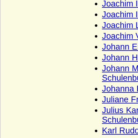
Joachim I
Zollikofer und Altenklingen)
Joachim I
Joachim L
Joachim V
Johann E
Johann He
Johann Ma
Schulenbu
Johanna 
Juliane F
Julius Ka
Schulenbu
Karl Rudo