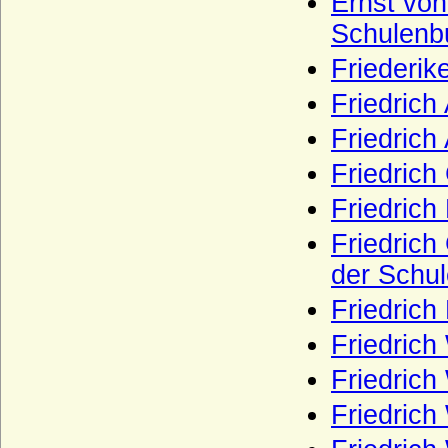
Ernst von
Wellesley
Schulenbu
Wenckheim (Wenkheim), Herren,
Friederik
Freiherren und Grafen von Wenckheim
Friedrich
Westerholt (Westerholt-Gysenberg),
Reichsfreiherren und Reichsgrafen von W.
Friedrich
und W.-G.
Friedrich
Wettiner
Friedrich
Widmann (Ritter, Freiherren von
Widmann, Grafen von Widmann-
Friedric
Sedlnitzky)
der Schul
Wigeriche
Friedrich
Wilamowitz (von Wilamowitz-Möllendorf,
Freiherren und Grafen)
Friedrich
Wilczek (Freiherren und Pannerherren,
Reichsgrafen)
Friedrich
Windisch-Graetz
Friedrich
Winterfeld (Familie von Winterfeld)