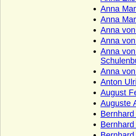
Tresckow (Herren von Tresckow)
Anna Mar
Treskow (Herren von Treskow)
Anna Mari
Türckheim von Altdorf und Türckheim
genannt von Baden (Reichsfreiherren und
Anna von
Freiherren)
Anna von
Twickel (Herren und Reichsfreiherren von
Twickel)
Anna von
Uckermann (Herren von Uckermann)
Schulenbu
Unruochinger
Anna von 
Velbrück (Aldenbrüggen gen. von
Anton Ulr
Velbrück; Altenbrück gen. von Velbrück),
Freiherren, Grafen
August F
Velen (Herren, Reichsfreiherren und
Auguste A
Reichsgrafen von Velen)
Bernhard 
Veltheim
Viereck (Vieregg, Vieregge), Herren,
Bernhard 
Freiherren und Grafen von Vieregg
Bernhard