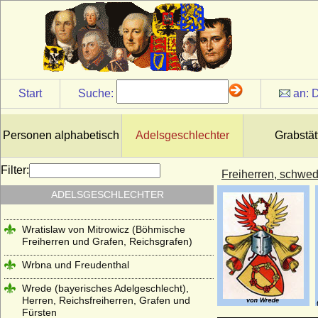
Reichsgrafen)
Windisch-Graetz
Winterfeld (Familie von Winterfeld)
Wittelsbacher
Start
Suche:
an:
D
Wobeser (Herren von Wobeser)
Wolff (Herren von Wolff)
Personen alphabetisch
Adelsgeschlechter
Grabstät
Wolff von Gudenberg
Filter:
Wolff-Metternich
Freiherren, schwe
Wrangel (Herren, Freiherren und Grafen
ADELSGESCHLECHTER
von Wrangel)
Wratislaw von Mitrowicz (Böhmische
Freiherren und Grafen, Reichsgrafen)
Wrbna und Freudenthal
Wrede (bayerisches Adelgeschlecht),
Herren, Reichsfreiherren, Grafen und
Fürsten