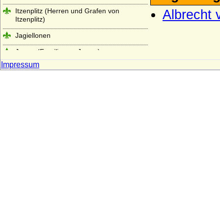
Itzenplitz (Herren und Grafen von
Albrecht
Itzenplitz)
Jagiellonen
Jagow (Familie von Jagow)
Impressum
Jasmund (Herren von Jasmund)
Jeetze (Herren von Jeetze)
Kameke (Herren und Grafen von Kameke)
Kannacher (Herren von Kannacher)
Kapetinger (Les Capétiens)
Kardorff (Herren von Kardorff)
Karolinger
Karstedt (Herren von Karstedt)
Katte (Herren und Grafen von Katte)
Kerssenbrock (Herren von Kerssenbrock)