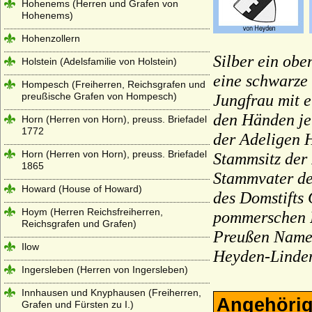
Hohenems (Herren und Grafen von
Hohenems)
Hohenzollern
Silber ein obe
Holstein (Adelsfamilie von Holstein)
eine schwarze
Hompesch (Freiherren, Reichsgrafen und
preußische Grafen von Hompesch)
Jungfrau mit 
den Händen je
Horn (Herren von Horn), preuss. Briefadel
1772
der Adeligen H
Horn (Herren von Horn), preuss. Briefadel
Stammsitz der
1865
Stammvater de
Howard (House of Howard)
des Domstifts
Hoym (Herren Reichsfreiherren,
pommerschen
Reichsgrafen und Grafen)
Preußen Namen
Ilow
Heyden-Linden
Ingersleben (Herren von Ingersleben)
Innhausen und Knyphausen (Freiherren,
Angehörig
Grafen und Fürsten zu I.)