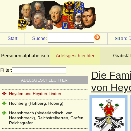
Herren und Grafen von Zimmern
Herren und Grafen von Zutphen
Herren von Gemen
Herren von Götterswick
Start
Suche:
an:
D
Herren von Neuffen (Herren von Niefen)
Hertzberg (Herren und Grafen von
Personen alphabetisch
Adelsgeschlechter
Grabstät
Hertzberg)
Herzöge und Fürsten von Hohenberg
Filter:
Die Fami
Herzöge von Lothringen aus der Familie
ADELSGESCHLECHTER
der Wigeriche
von Hey
Heyden und Heyden-Linden
Hochberg (Hohberg, Hoberg)
Hoensbroech (niederländisch: van
Hoensbroeck), Reichsfreiherren, Grafen,
Reichsgrafen